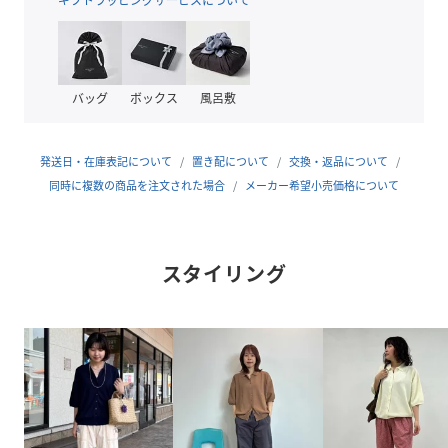
■シリーズ商品
1333248900134：サマーニット半袖ポロシャツ
バッグ
ボックス
風呂敷
1333248900135：半袖ポロ襟スキッパーサマーニット
1334248900403：ポロ衿半袖ニットボタンカーディガン
発送日・在庫表記について
置き配について
交換・返品について
おすすめコーディネート
同時に複数の商品を注文された場合
メーカー希望小売価格について
サテンパンツと合わせて、トレンド感溢れる大人フェミニン
な着こなしを。ヒールや華奢なアクセサリーをプラスすれば
褒められコーデが完成します！
スタイリング
きれいめなフレアスカートやテーパードパンツ、スラックス
などと合わせればオフィスカジュアルでも活躍間違いなし。
普段はシンプルなデニムと合わせても様になり、カーデタイ
プなので冷房対策にも◎ 1枚あると何かと使えるのでぜひ。
※こちらの商品は、弊社管理上のカラーを表記しております
為、タグのカラー表記と異なる記載となっております。