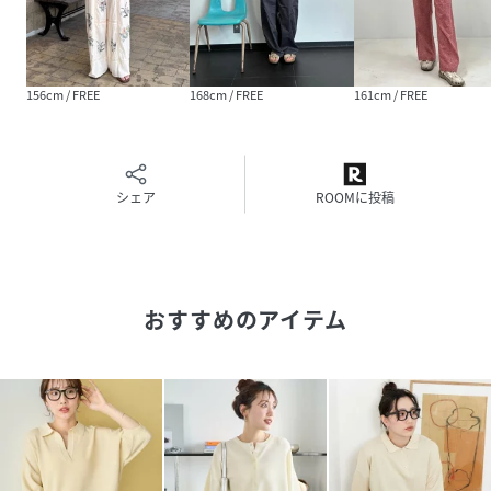
【サイト表記：タグ表記】
コーラルピンク：サーモンピンク
※掲載画像の商品の色味は、屋外や屋内の光の照射や角度に
156cm / FREE
168cm / FREE
161cm / FREE
より実物と色味が異なる場合がございます。また表示のサイ
ズ感と実物は若干異なる場合もございますので、予めご了承
ください。
シェア
ROOMに投稿
※生地のアップ画像が実物の色味に近しいです。
※着用、お取り扱いの際は、商品についている品質表示とア
テンションタグを必ずご確認下さい。
おすすめのアイテム
※こちらの商品はオンラインストア及び一部店舗での限定展
開となります。
性別タイプ
レディース
原産国
中国