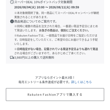
schedule
スーパーDEAL
10
%ポイントバック対象期間
2026/08/04(火) 10:00
〜
2026/08/11(火) 09:59
※本対象期間終了後、同一商品にてスーパーDEALキャンペーンが継続
実施されることがあります。
info
商品発送についてのご案内です。
※同時に複数の商品を注文された場合、一番遅い発送予定日にまとめ
て発送いたします。
お急ぎの商品は、個別にご注文ください。
※Rakuten Fashionでは、一部商品でお届け日時をご指定いただけま
す。日時指定をしていただくと、ご希望の日にお届けできるよう手配
いたします。
※日時指定がない場合、記載されている発送予定日よりも遅れて発送
される場合がございますので、あらかじめご了承ください。
local_shipping
3,980
円以上の購入で送料無料
アプリならポイント最大3倍！
毎月エントリー＆条件達成が必要です。
詳しくはこちら
Rakuten Fashionアプリで購入する