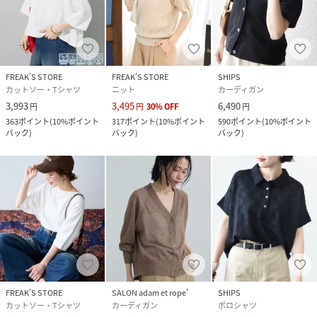
FREAK’S STORE
FREAK’S STORE
SHIPS
カットソー・Tシャツ
ニット
カーディガン
3,993
3,495
6,490
円
円
30
%
OFF
円
363
ポイント
(
10%ポイント
317
ポイント
(
10%ポイント
590
ポイント
(
10%ポイント
バック
)
バック
)
バック
)
FREAK’S STORE
SALON adam et rope'
SHIPS
カットソー・Tシャツ
カーディガン
ポロシャツ