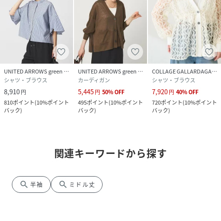
UNITED ARROWS green label relaxing
UNITED ARROWS green label relaxing
COLLAGE GALLARDAGALANTE
シャツ・ブラウス
カーディガン
シャツ・ブラウス
8,910
5,445
7,920
円
円
50
%
OFF
円
40
%
OFF
810
ポイント
(
10%ポイント
495
ポイント
(
10%ポイント
720
ポイント
(
10%ポイント
バック
)
バック
)
バック
)
関連キーワードから探す
search
search
半袖
ミドル丈