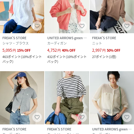
FREAK’S STORE
UNITED ARROWS green label relaxing
FREAK’S STORE
シャツ・ブラウス
カーディガン
ニット
5,095
4,752
2,997
円
15
%
OFF
円
40
%
OFF
円
50
%
OFF
463
ポイント
(
10%ポイント
432
ポイント
(
10%ポイント
27
ポイント
(
1倍
)
バック
)
バック
)
FREAK’S STORE
FREAK’S STORE
UNITED ARROWS green label relaxing