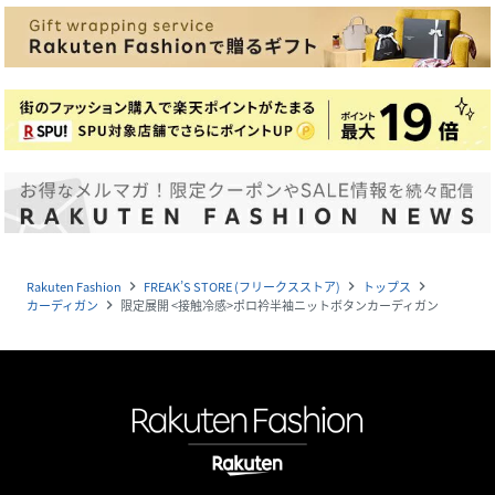
Rakuten Fashion
FREAK’S STORE (フリークスストア)
トップス
navigate_next
navigate_next
navigate_next
カーディガン
限定展開 <接触冷感>ポロ衿半袖ニットボタンカーディガン
navigate_next