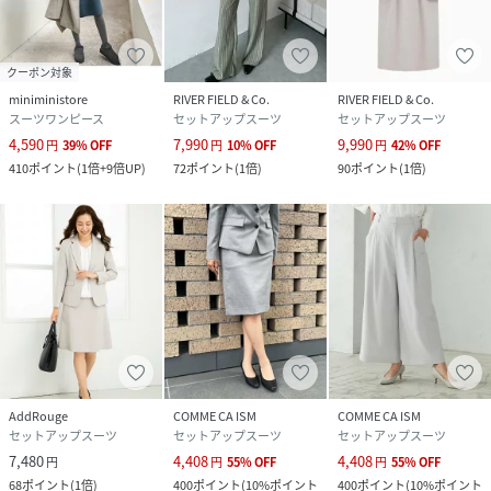
クーポン対象
miniministore
RIVER FIELD & Co.
RIVER FIELD & Co.
スーツワンピース
セットアップスーツ
セットアップスーツ
4,590
7,990
9,990
円
39
%
OFF
円
10
%
OFF
円
42
%
OFF
410
ポイント
(
1倍+9倍UP
)
72
ポイント
(
1倍
)
90
ポイント
(
1倍
)
AddRouge
COMME CA ISM
COMME CA ISM
セットアップスーツ
セットアップスーツ
セットアップスーツ
7,480
4,408
4,408
円
円
55
%
OFF
円
55
%
OFF
68
ポイント
(
1倍
)
400
ポイント
(
10%ポイント
400
ポイント
(
10%ポイント