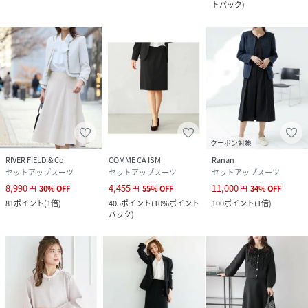
トバック
)
クーポン対象
RIVER FIELD & Co.
COMME CA ISM
Ranan
セットアップスーツ
セットアップスーツ
セットアップスーツ
8,990
4,455
11,000
円
30
%
OFF
円
55
%
OFF
円
34
%
OFF
81
ポイント
(
1倍
)
405
ポイント
(
10%ポイント
100
ポイント
(
1倍
)
バック
)