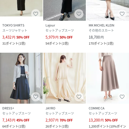
TOKYO SHIRTS
Lajour
MK MICHEL KLEIN
スーツジャケット
セットアップスーツ
その他のスカート
3,432
5,979
18,700
円
50
%
OFF
円
50
%
OFF
円
31
ポイント
(
1倍
)
54
ポイント
(
1倍
)
170
ポイント
(
1倍
)
DRESS+
JAYRO
COMME CA
セットアップスーツ
セットアップスーツ
セットアップスーツ
7,143
2,937
13,200
円
45
%
OFF
円
70
%
OFF
円
50
%
OFF
64
ポイント
(
1倍
)
26
ポイント
(
1倍
)
1,200
ポイント
(
10%ポイン