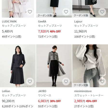
クーポン対象
クーポン対象
LUDIC PARK
GeeRA
Lajour
セットアップスーツ
セットアップスーツ
セットアップスーツ
5,489
7,920
11,960
円
円
40
%
OFF
円
49
ポイント
(
1倍
)
72
ポイント
(
1倍
)
108
ポイント
(
1倍
)
クーポン対象
Leilian
JAYRO
miniministore
セットアップスーツ
ワンピース
スウェット・トレーナー
90,200
6,083
2,989
円
円
30
%
OFF
円
45
%
OFF
8,200
ポイント
(
10%ポイン
55
ポイント
(
1倍
)
27
ポイント
(
1倍
)