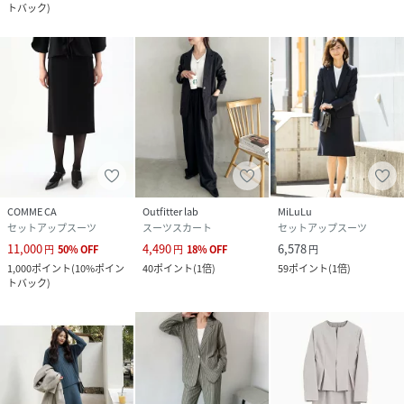
トバック
)
COMME CA
Outfitter lab
MiLuLu
セットアップスーツ
スーツスカート
セットアップスーツ
11,000
4,490
6,578
円
50
%
OFF
円
18
%
OFF
円
1,000
ポイント
(
10%ポイン
40
ポイント
(
1倍
)
59
ポイント
(
1倍
)
トバック
)