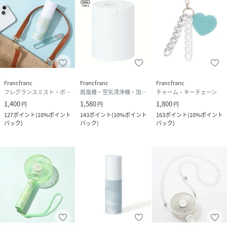
品番
RM4246_1105120067984
(
1105120067984-PU-F RM4246
)
広告文責
販売元：楽天グループ株式会社
＜お電話でのお問い合わせ＞
固定電話からのお問い合わせ
Francfranc
Francfranc
Francfranc
0120-542-065（フリーダイヤル）
フレグランスミスト・ボディミスト
扇風機・空気清浄機・加湿器
チャーム・キーチェーン
1,400
1,580
1,800
円
円
円
携帯・公衆電話からのお問い合わせ
127
ポイント
(
10%ポイント
143
ポイント
(
10%ポイント
163
ポイント
(
10%ポイント
050-5577-7001（有料）
バック
)
バック
)
バック
)
＜カスタマーセンター営業時間＞
営業時間：9時～18時