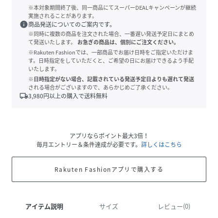
※本対象期間終了後、同一商品にてスーパーDEALキャンペーンが継続
実施されることがあります。
info
商品発送についてのご案内です。
※同時に複数の商品を注文された場合、一番遅い発送予定日にまとめ
て発送いたします。
お急ぎの商品は、個別にご注文ください。
※Rakuten Fashionでは、一部商品でお届け日時をご指定いただけま
す。日時指定をしていただくと、ご希望の日にお届けできるよう手配
いたします。
※日時指定がない場合、記載されている発送予定日よりも遅れて発送
される場合がございますので、あらかじめご了承ください。
local_shipping
3,980
円以上の購入で送料無料
アプリならポイント最大3倍！
毎月エントリー＆条件達成が必要です。
詳しくはこちら
Rakuten Fashionアプリで購入する
アイテム説明
サイズ
レビュー(0)