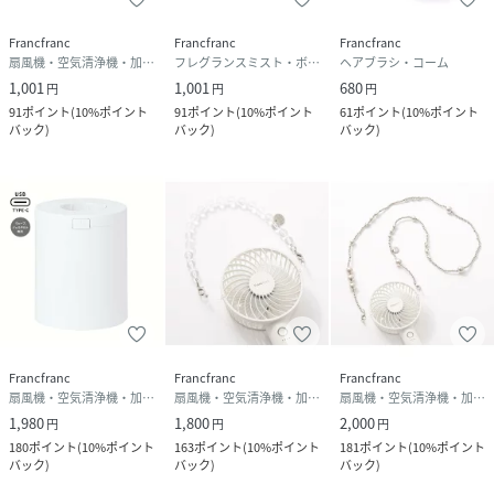
Francfranc
Francfranc
Francfranc
扇風機・空気清浄機・加湿器
フレグランスミスト・ボディミスト
ヘアブラシ・コーム
1,001
1,001
680
円
円
円
91
ポイント
(
10%ポイント
91
ポイント
(
10%ポイント
61
ポイント
(
10%ポイント
バック
)
バック
)
バック
)
Francfranc
Francfranc
Francfranc
扇風機・空気清浄機・加湿器
扇風機・空気清浄機・加湿器
扇風機・空気清浄機・加湿器
1,980
1,800
2,000
円
円
円
180
ポイント
(
10%ポイント
163
ポイント
(
10%ポイント
181
ポイント
(
10%ポイント
バック
)
バック
)
バック
)