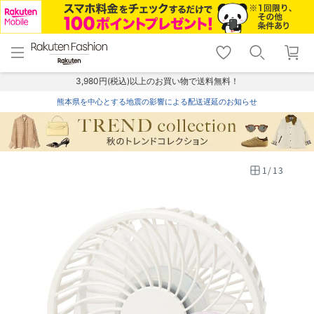
menu
home
search
favorite_border
shopping_cart
lock_outline
メニュー
トップ
検索
お気に入り
カート
ログイン
3,980円(税込)以上のお買い物で送料無料！
熊本県を中心とする地震の影響による配送遅延のお知らせ
1
/
13