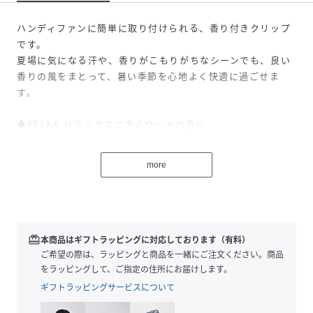
ハンディファンに簡単に取り付けられる、香り付きクリップ
です。
夏場に気になる汗や、香りがこもりがちなシーンでも、良い
香りの風をまとって、暑い季節を心地よく快適に過ごせま
す。
◆RELAX-リラックスできるウッドの香り-
【芳香期間目安】約3～4週間（1個あたり）※気温・空調・
more
換気などの外部環境で変動します。
【内容品】カバー、インナーケース、クリップ、ストラッ
プ、香りタブレット2個
redeem
本商品はギフトラッピングに対応しております（有料）
【注意事項】
ご希望の際は、ラッピングと商品を一緒にご注文ください。商品
■本品はFrancfrancのフレハンディファン専用の芳香剤で
をラッピングして、ご指定の住所にお届けします。
す。
ギフトラッピングサービスについて
■用途以外の目的では使用しないでください。