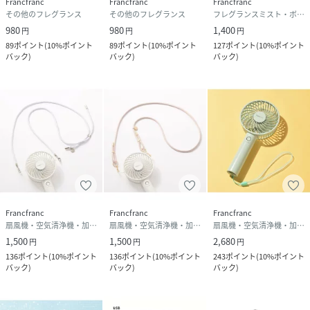
Francfranc
Francfranc
Francfranc
■製品の特性上、成分由来の変色（経時による変色含む）が
その他のフレグランス
その他のフレグランス
フレグランスミスト・ボディミスト
見られる場合がありますが、使用には問題ありません。
980
980
1,400
円
円
円
■原産国:中国
89
ポイント
(
10%ポイント
89
ポイント
(
10%ポイント
127
ポイント
(
10%ポイント
バック
)
バック
)
バック
)
【使用方法】
�@カバー背面のインナーケースを下にスライドさせて取り
外してください。
�Aインナーケースにクリップを取付け、香りタブレットを
入れてください。
�Bインナーケースをカバー溝に合わせてはめ込み、矢印の
方向にスライドしてしっかり固定してください。
�Cハンディファンに装着してください。
Francfranc
Francfranc
Francfranc
性別タイプ
ユニセックス
扇風機・空気清浄機・加湿器
扇風機・空気清浄機・加湿器
扇風機・空気清浄機・加湿器
1,500
1,500
2,680
円
円
円
原産国
中国
136
ポイント
(
10%ポイント
136
ポイント
(
10%ポイント
243
ポイント
(
10%ポイント
バック
)
バック
)
バック
)
素材
主成分:香料、消臭成分
サイズ
フリー