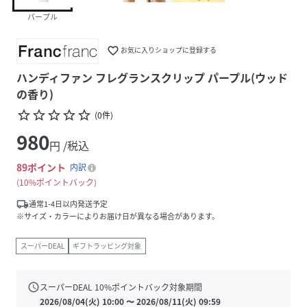
パープル
favorite_border
お気に入りショップに登録する
ハンディファン フレグランスクリップ パープル(ウッド
の香り)
star_border
star_border
star_border
star_border
star_border
(
0
件
)
980
円 /税込
89
ポイント
内訳
10%ポイントバック
local_shipping
通常1-4日以内発送予定
※サイズ・カラーによりお届け日が異なる場合があります。
スーパーDEAL
ギフトラッピング対象
schedule
スーパーDEAL
10
%ポイントバック対象期間
2026/08/04(火) 10:00
〜
2026/08/11(火) 09:59