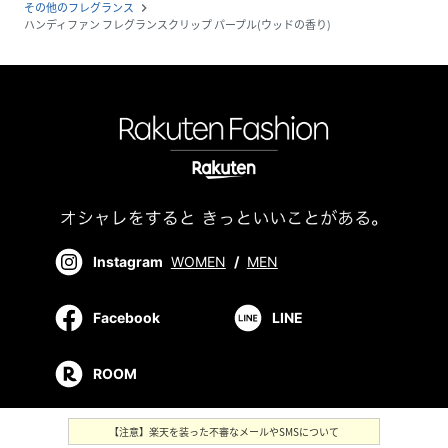
その他のフレグランス
navigate_next
ハンディファン フレグランスクリップ パープル(ウッドの香り)
Instagram
WOMEN
/
MEN
Facebook
LINE
ROOM
【注意】楽天を装った不審なメールやSMSについて