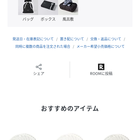
■誤飲に注意してください。万一口に含んだり飲み込んだ場
合は、直ぐに口内をゆすいでください。のどに詰まった場合
は、直ぐに吐き出してください。いずれの場合も速やかに専
バッグ
ボックス
風呂敷
門医までご相談ください。
■万一目に入った場合は、直ぐに洗い流し専門医までご相談
ください。
発送日・在庫表記について
置き配について
交換・返品について
■香りタブレットに直接触れた場合は、石けん等でよく洗い
同時に複数の商品を注文された場合
メーカー希望小売価格について
流してください。かぶれる恐れがあります。
■香りによって気分が悪くなった場合は直ちに使用を中止し
てください。
■プラスチック製品、衣類、革製品、マット、パネル、樹脂
シェア
ROOMに投稿
製品などに、タブレットやタブレットに触れた手が直接触れ
ないようにしてご使用ください。香料により接触面が変色・
変質する可能性があります。
■ファンが稼働している状態でクリップを取り付けないでく
おすすめのアイテム
ださい。必ず電源をOFFにした状態で取り付けてください。
■クリップの取り付けが緩いと感じる場合は破損や落下の恐
れがありますので、使用を中止してください。
■強い衝撃や振動により外れる場合があります。
■クリップを無理な力で差し込むと破損する可能性がありま