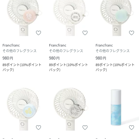
すのでご注意ください。
■破損の原因になるので、ファンの羽が当たる箇所には絶対
に取り付けないでください。
■表面に装着する場合は、外側に取り付けてください。
■装着位置によっては、傾けた際に羽と干渉し音が鳴る場合
があります。
Francfranc
Francfranc
Francfranc
■取り付けた状態で圧迫されるとファンの羽にあたる場合が
その他のフレグランス
その他のフレグランス
その他のフレグランス
ありますので注意ください。
980
980
980
円
円
円
■弱風モードやリズム風モードで使用する場合は、フレグラ
89
ポイント
(
10%ポイント
89
ポイント
(
10%ポイント
89
ポイント
(
10%ポイント
ンスカバーが揺れることにより音が鳴ります。
バック
)
バック
)
バック
)
■ストラップの紐がファンの中に入らないように注意してく
ださい。
■本製品によるお客様の機器・装置の破損、また変色や不具
合の責任は負いかねますのであらかじめご了承ください。
■高温や多湿、直射日光を避けて使用・保管してください。
■お子様やペットの手の届かない所で、使用・保管してくだ
さい。
■長期間の継続的な使用により、鼻が慣れて香りを感じにく
くなる場合があります。