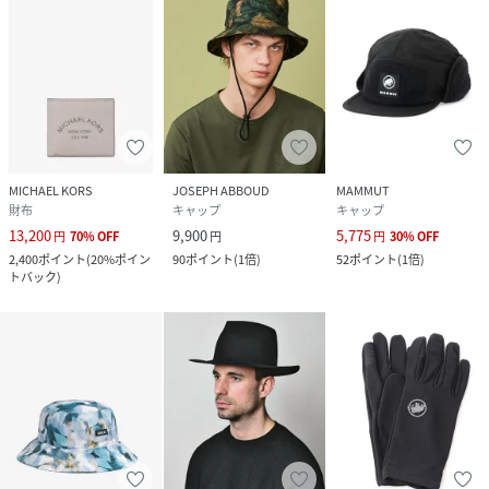
MICHAEL KORS
JOSEPH ABBOUD
MAMMUT
財布
キャップ
キャップ
13,200
9,900
5,775
円
70
%
OFF
円
円
30
%
OFF
2,400
ポイント
(
20%ポイン
90
ポイント
(
1倍
)
52
ポイント
(
1倍
)
トバック
)