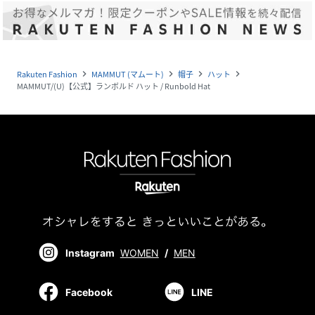
Rakuten Fashion
MAMMUT (マムート)
帽子
ハット
navigate_next
navigate_next
navigate_next
navigate_next
MAMMUT/(U)【公式】ランボルド ハット / Runbold Hat
Instagram
WOMEN
/
MEN
Facebook
LINE