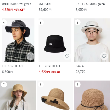
UNITED ARROWS green label relaxing
OVERRIDE
UNITED ARROWS green label relaxing
4,620
39,600
6,050
円
40
%
OFF
円
円
4
5
6
THE NORTH FACE
THE NORTH FACE
CA4LA
6,600
4,620
22,770
円
円
30
%
OFF
円
7
8
9