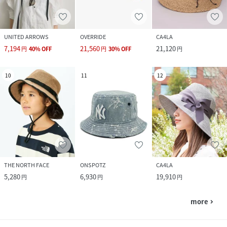
UNITED ARROWS
OVERRIDE
CA4LA
7,194
21,560
21,120
円
40
%
OFF
円
30
%
OFF
円
10
11
12
THE NORTH FACE
ONSPOTZ
CA4LA
5,280
6,930
19,910
円
円
円
more
navigate_next