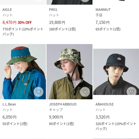
AIGLE
PR01.
MAMMUT
ハット
ハット
手袋
8,470
19,800
7,150
円
30
%
OFF
円
円
770
ポイント
(
10%ポイント
180
ポイント
(
1倍
)
65
ポイント
(
1倍
)
バック
)
L.L.Bean
JOSEPH ABBOUD
ABAHOUSE
ハット
キャップ
ハット
6,050
9,900
3,520
円
円
円
55
ポイント
(
1倍
)
90
ポイント
(
1倍
)
320
ポイント
(
10%ポイント
バック
)