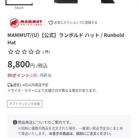
black
favorite_border
お気に入りショップに登録する
MAMMUT/(U)【公式】ランボルド ハット / Runbold
Hat
star_border
star_border
star_border
star_border
star_border
(
-
件
)
8,800
円 /税込
80
ポイント
1倍
内訳
local_shipping
通常1-4日以内発送予定
※サイズ・カラーによりお届け日が異なる場合があります。
ギフトラッピング対象
info
商品発送についてのご案内です。
※同時に複数の商品を注文された場合、一番遅い発送予定日にまとめ
て発送いたします。
お急ぎの商品は、個別にご注文ください。