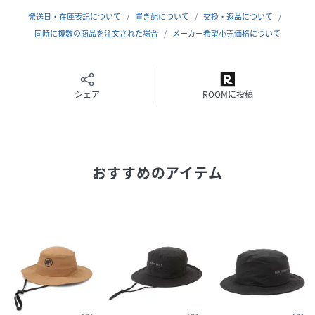
性別タイプ
ユニセックス
発送日・在庫表記について
置き配について
交換・返品について
同時に複数の商品を注文された場合
メーカー希望小売価格について
原産国
中国
素材
ナイロン82%
ポリウレタン18%
シェア
ROOMに投稿
サイズ
S、M、L
クリーニング
洗濯機洗い可（ネット使用）
おすすめのアイテム
品番
RM0047_1191
(
1191-04614-001-001 RM0047
)