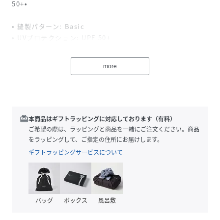
50+•
• 縫製パターン: Basic
• UVプロテクション: UPF 50+
more
特徴
組み合わせた丈夫なストレッチ素材がさまざまな動きに対応
• 頼りになる寒さと風からのプロテクション
• 蒸れを軽減する吸湿発散加工
• 軽くて非常に速い乾き
redeem
本商品はギフトラッピングに対応しております（有料）
• 取り外しができる、アジャスタブル・コード
ご希望の際は、ラッピングと商品を一緒にご注文ください。商品
をラッピングして、ご指定の住所にお届けします。
ギフトラッピングサービスについて
素材
• Fair Wear
• bluesign（R） PRODUCT
バッグ
ボックス
風呂敷