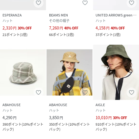
ESPERANZA
BEAMS MEN
UNITED ARROWS green label relaxing
ハット
その他の帽子
ハット
2,310
7,260
4,158
円
30
%
OFF
円
40
%
OFF
円
40
%
OFF
21
ポイント
(
1倍
)
66
ポイント
(
1倍
)
37
ポイント
(
1倍
)
ABAHOUSE
ABAHOUSE
AIGLE
ハット
ハット
ハット
4,290
3,850
10,010
円
円
円
30
%
OFF
390
ポイント
(
10%ポイント
350
ポイント
(
10%ポイント
910
ポイント
(
10%ポイント
バック
)
バック
)
バック
)