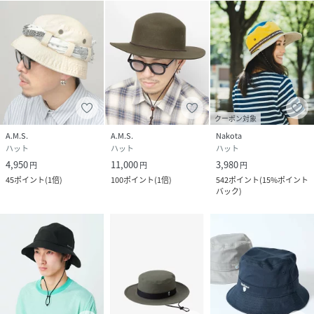
クーポン対象
A.M.S.
A.M.S.
Nakota
ハット
ハット
ハット
4,950
11,000
3,980
円
円
円
45
ポイント
(
1倍
)
100
ポイント
(
1倍
)
542
ポイント
(
15%ポイント
バック
)