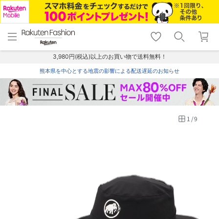
menu
home
search
favorite_border
shopping_cart
lock_outline
メニュー
トップ
検索
お気に入り
カート
ログイン
3,980円(税込)以上のお買い物で送料無料！
熊本県を中心とする地震の影響による配送遅延のお知らせ
1
/
9