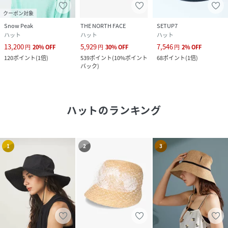
クーポン対象
Snow Peak
THE NORTH FACE
SETUP7
ハット
ハット
ハット
13,200
5,929
7,546
円
20
%
OFF
円
30
%
OFF
円
2
%
OFF
120
ポイント
(
1倍
)
539
ポイント
(
10%ポイント
68
ポイント
(
1倍
)
バック
)
ハット
のランキング
1
2
3