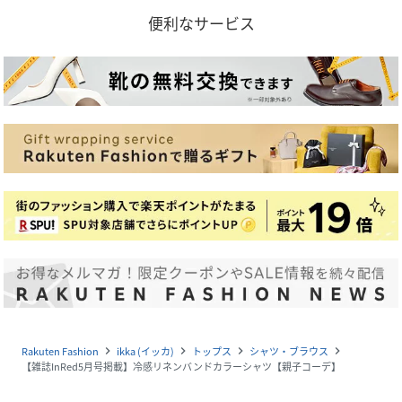
便利なサービス
Rakuten Fashion
ikka (イッカ)
トップス
シャツ・ブラウス
navigate_next
navigate_next
navigate_next
navigate_next
【雑誌InRed5月号掲載】冷感リネンバンドカラーシャツ【親子コーデ】