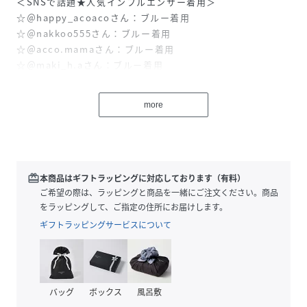
＜SNSで話題★人気インフルエンサー着用＞
☆＠happy_acoacoさん：ブルー着用
☆＠nakkoo555さん：ブルー着用
☆＠acco.mamaさん：ブルー着用
☆＠maki_h.aさん：ブルー着用
☆＠sato_atsuko_さん：ブルー着用
more
ほんのり透けるリネン素材が、涼しげな印象をつくるバンド
カラーシャツ。
さらりとした着心地で、日差しの強い日や冷房の効いた室内
でも快適に過ごせます。
一枚着としてはもちろん、軽く羽織るスタイルにも活躍する
redeem
本商品はギフトラッピングに対応しております（有料）
着回し力の高いアイテム。
ご希望の際は、ラッピングと商品を一緒にご注文ください。商品
をラッピングして、ご指定の住所にお届けします。
【素材】
ギフトラッピングサービスについて
シアー感のあるリネン素材で、天然タッチが魅力のやわらか
くなめらかな生地。
【デザイン】
バッグ
ボックス
風呂敷
王道のバンドカラーのシャツ。