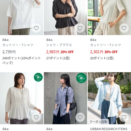
ikka
ikka
ikka
カットソー・Tシャツ
シャツ・ブラウス
カットソー・Tシャツ
2,739
2,983
2,302
円
円
20
%
OFF
円
30
%
OFF
249
ポイント
(
10%ポイント
27
ポイント
(
1倍
)
20
ポイント
(
1倍
)
バック
)
クーポン対象
ikka
ikka
URBAN RESEARCH ITEMS