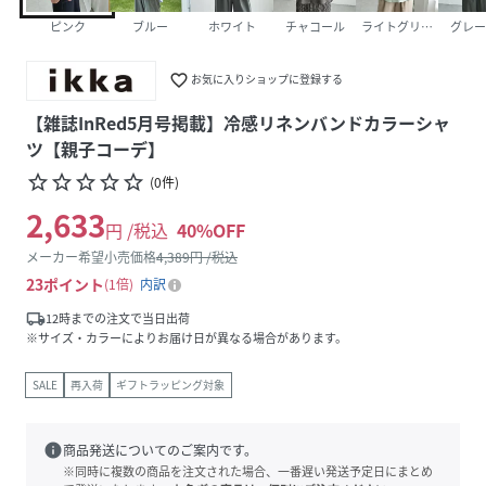
ピンク
ブルー
ホワイト
チャコール
ライトグリーン
グレー
favorite_border
お気に入りショップに登録する
【雑誌InRed5月号掲載】冷感リネンバンドカラーシャ
ツ【親子コーデ】
star_border
star_border
star_border
star_border
star_border
(
0
件
)
2,633
円 /税込
40
%OFF
メーカー希望小売価格
4,389
円 /税込
23
ポイント
1倍
内訳
local_shipping
12時までの注文で当日出荷
※サイズ・カラーによりお届け日が異なる場合があります。
SALE
再入荷
ギフトラッピング対象
info
商品発送についてのご案内です。
※同時に複数の商品を注文された場合、一番遅い発送予定日にまとめ