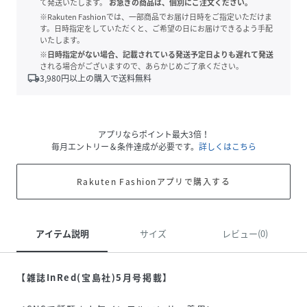
て発送いたします。
お急ぎの商品は、個別にご注文ください。
※Rakuten Fashionでは、一部商品でお届け日時をご指定いただけま
す。日時指定をしていただくと、ご希望の日にお届けできるよう手配
いたします。
※日時指定がない場合、記載されている発送予定日よりも遅れて発送
される場合がございますので、あらかじめご了承ください。
local_shipping
3,980
円以上の購入で送料無料
アプリならポイント最大3倍！
毎月エントリー＆条件達成が必要です。
詳しくはこちら
Rakuten Fashionアプリで購入する
アイテム説明
サイズ
レビュー(0)
【雑誌InRed(宝島社)5月号掲載】