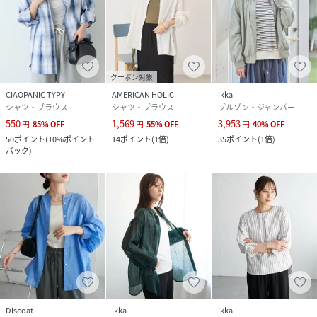
クーポン対象
CIAOPANIC TYPY
AMERICAN HOLIC
ikka
シャツ・ブラウス
シャツ・ブラウス
ブルゾン・ジャンパー
550
1,569
3,953
円
85
%
OFF
円
55
%
OFF
円
40
%
OFF
50
ポイント
(
10%ポイント
14
ポイント
(
1倍
)
35
ポイント
(
1倍
)
バック
)
Discoat
ikka
ikka