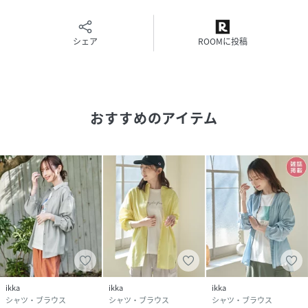
親子お揃い、親子おそろい、親子リンク
シェア
ROOMに投稿
［洗濯方法］
洗濯の際はネットを使用してください
性別タイプ
レディース
おすすめのアイテム
原産国
ミャンマー
素材
(ホワイト):レーヨン71% ナイロン24% 麻4% ポ
リエステル1% (チャコール・ライトグリーン・
ブルー・グレージュ・ピンク):レーヨン72% ナイ
ロン23% 麻5%
サイズ
S、M、L
クリーニング
洗濯機洗い可（非常に弱く）
ikka
ikka
ikka
品番
RK8080_12410418
シャツ・ブラウス
シャツ・ブラウス
シャツ・ブラウス
(
12410418-56-92 RK8080
)