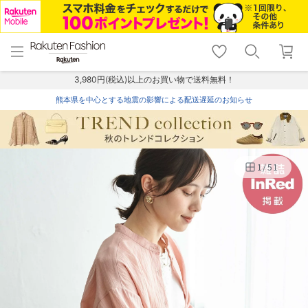
menu
home
search
favorite_border
shopping_cart
lock_outline
メニュー
トップ
検索
お気に入り
カート
ログイン
3,980円(税込)以上のお買い物で送料無料！
熊本県を中心とする地震の影響による配送遅延のお知らせ
1
/
51