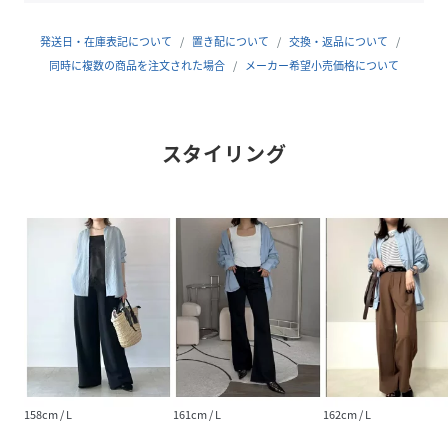
羽織りでも使いやすい着丈感。
発送日・在庫表記について
置き配について
交換・返品について
【ikkaポイント】
同時に複数の商品を注文された場合
メーカー希望小売価格について
・バンドカラーとボリューム感あるバックタックが女性らし
いシルエット
・冷房対策や日差し除けの羽織りとしても活躍
スタイリング
・カフス付けにゴムが入っていてタックアップしやすい
【おすすめコーディネート】
タンクトップやロゴTにワイドパンツやデニムを合わせた夏
のカジュアルスタイルに、さらりと羽織るだけで軽やかな着
こなしに。
シアー感のあるリネン素材が見た目にも涼しげで、暑い季節
のレイヤードも快適です。
キッズサイズのリンク商品も展開している為、親子おそろい
でコーディネート可能です。
・【親子コーデ】ロゴTドッキングブラウス
158cm / L
161cm / L
162cm / L
（120~160cm） 品番13240274