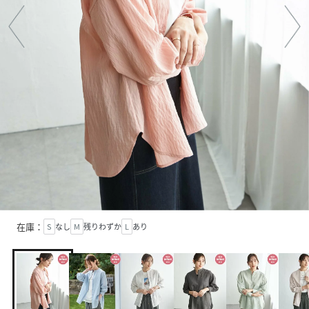
在庫：
S
なし
M
残りわずか
L
あり