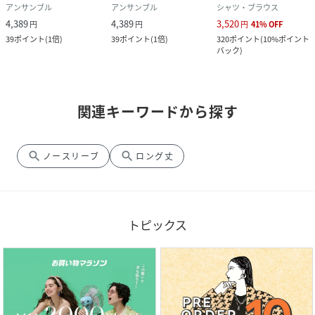
アンサンブル
アンサンブル
シャツ・ブラウス
4,389
4,389
3,520
円
円
円
41
%
OFF
39
ポイント
(
1倍
)
39
ポイント
(
1倍
)
320
ポイント
(
10%ポイント
バック
)
関連キーワードから探す
search
search
ノースリーブ
ロング丈
トピックス