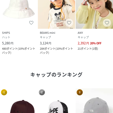
SHIPS
BEAMS mini
ANY
ハット
キャップ
キャップ
5,280
3,124
2,392
円
円
円
20
%
OFF
480
ポイント
(
10%ポイント
284
ポイント
(
10%ポイント
21
ポイント
(
1倍
)
バック
)
バック
)
キャップ
のランキング
1
2
3