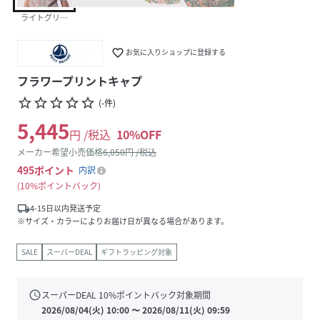
ライトグリーン/マルチカラー
favorite_border
お気に入りショップに登録する
フラワープリントキャプ
star_border
star_border
star_border
star_border
star_border
(
-
件
)
5,445
円 /税込
10
%OFF
メーカー希望小売価格
6,050
円 /税込
495
ポイント
内訳
10%ポイントバック
local_shipping
4-15日以内発送予定
※サイズ・カラーによりお届け日が異なる場合があります。
SALE
スーパーDEAL
ギフトラッピング対象
schedule
スーパーDEAL
10
%ポイントバック対象期間
2026/08/04(火) 10:00
〜
2026/08/11(火) 09:59