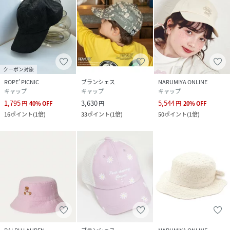
クーポン対象
ROPE' PICNIC
ブランシェス
NARUMIYA ONLINE
キャップ
キャップ
キャップ
1,795
3,630
5,544
円
40
%
OFF
円
円
20
%
OFF
16
ポイント
(
1倍
)
33
ポイント
(
1倍
)
50
ポイント
(
1倍
)