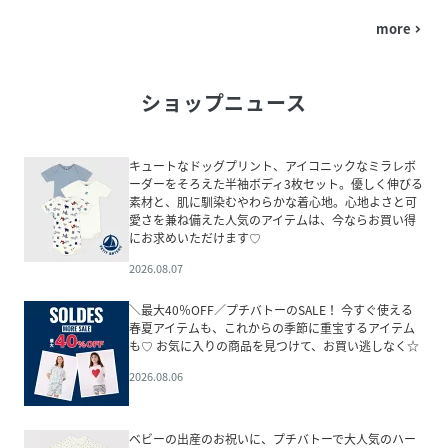
more
navigate_next
ショップニュース
キュートなドッグプリント、アイコニックなミラレボ
ーダーをそろえた半袖ボディ3枚セット。優しく伸びる
素材と、肌に馴染むやわらかな着心地。心地よさと可
愛さを兼ね備えた人気のアイテムは、今ならお買い得
にお求めいただけます♡
2026.08.07
＼最大40％OFF／プチバトーのSALE！ 今すぐ使える
春夏アイテムも、これからの季節に重宝するアイテム
も♡ お気に入りの商品を見つけて、お買い逃しなく☆
2026.08.06
ベビーの出産のお祝いに、プチバトーで大人気のハー