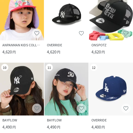
ANPANMAN KIDS COLLECTION
OVERRIDE
ONSPOTZ
4,620
4,620
4,620
円
円
円
10
11
12
BAYFLOW
BAYFLOW
OVERRIDE
4,490
4,490
4,400
円
円
円