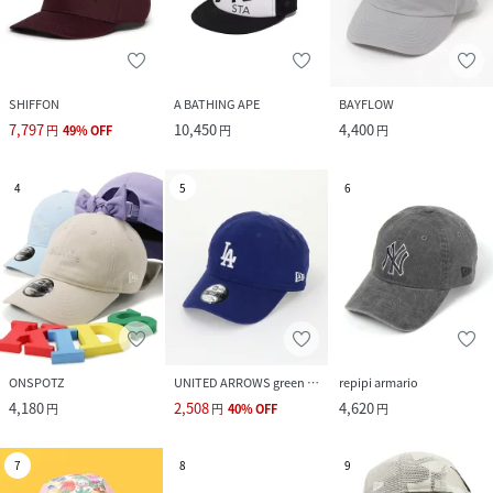
SHIFFON
A BATHING APE
BAYFLOW
7,797
10,450
4,400
円
49
%
OFF
円
円
4
5
6
ONSPOTZ
UNITED ARROWS green label relaxing
repipi armario
4,180
2,508
4,620
円
円
40
%
OFF
円
7
8
9