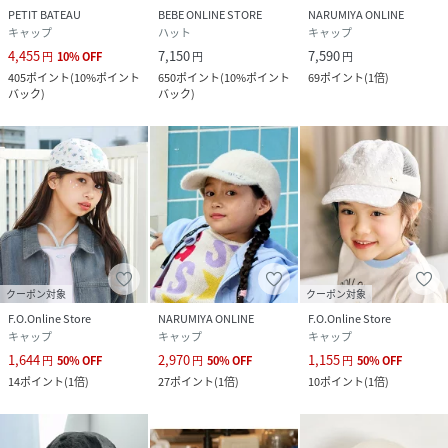
PETIT BATEAU
BEBE ONLINE STORE
NARUMIYA ONLINE
キャップ
ハット
キャップ
4,455
7,150
7,590
円
10
%
OFF
円
円
405
ポイント
(
10%ポイント
650
ポイント
(
10%ポイント
69
ポイント
(
1倍
)
バック
)
バック
)
クーポン対象
クーポン対象
F.O.Online Store
NARUMIYA ONLINE
F.O.Online Store
キャップ
キャップ
キャップ
1,644
2,970
1,155
円
50
%
OFF
円
50
%
OFF
円
50
%
OFF
14
ポイント
(
1倍
)
27
ポイント
(
1倍
)
10
ポイント
(
1倍
)