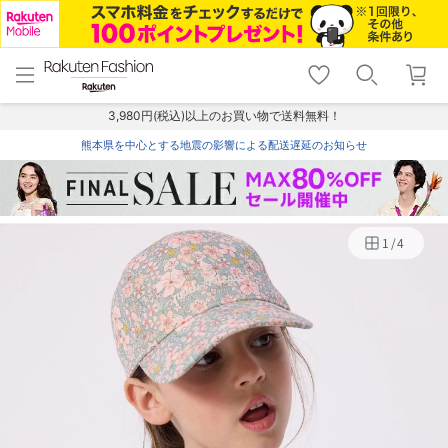
menu
home
search
favorite_border
shopping_cart
lock_outline
メニュー
トップ
検索
お気に入り
カート
ログイン
3,980円(税込)以上のお買い物で送料無料！
熊本県を中心とする地震の影響による配送遅延のお知らせ
1
/
4