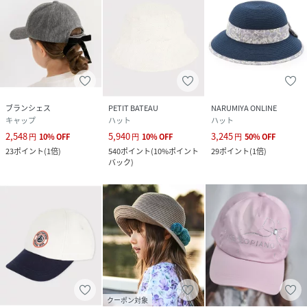
ブランシェス
PETIT BATEAU
NARUMIYA ONLINE
キャップ
ハット
ハット
2,548
5,940
3,245
円
10
%
OFF
円
10
%
OFF
円
50
%
OFF
23
ポイント
(
1倍
)
540
ポイント
(
10%ポイント
29
ポイント
(
1倍
)
バック
)
クーポン対象