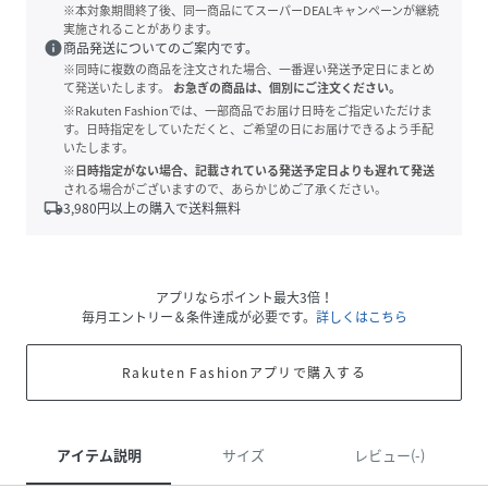
※本対象期間終了後、同一商品にてスーパーDEALキャンペーンが継続
実施されることがあります。
info
商品発送についてのご案内です。
※同時に複数の商品を注文された場合、一番遅い発送予定日にまとめ
て発送いたします。
お急ぎの商品は、個別にご注文ください。
※Rakuten Fashionでは、一部商品でお届け日時をご指定いただけま
す。日時指定をしていただくと、ご希望の日にお届けできるよう手配
いたします。
※日時指定がない場合、記載されている発送予定日よりも遅れて発送
される場合がございますので、あらかじめご了承ください。
local_shipping
3,980
円以上の購入で送料無料
アプリならポイント最大3倍！
毎月エントリー＆条件達成が必要です。
詳しくはこちら
Rakuten Fashionアプリで購入する
アイテム説明
サイズ
レビュー(-)