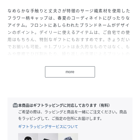
なめらかな手触りと丈夫さが特徴のサージ織素材を使用した
フラワー柄キャップは、春夏のコーディネイトにぴったりな
アイテム。フロントにあしらわれたブランドネームがデザイ
ンのポイント。デイリーに使えるアイテムは、ご自宅での使
用はもちろん、特別なギフトにもおすすめです。きょうだい
でお揃いも可能。※1.プリントは永久的なものではなく、も
みや摩擦でひび割れたり、繰り返しの洗濯によるプリントの
変色や、脱落が生じる場合があります。中性洗剤などで単独
洗いをしてください。
more
性別タイプ
キッズ
原産国
バングラデシュ
redeem
本商品はギフトラッピングに対応しております（有料）
ご希望の際は、ラッピングと商品を一緒にご注文ください。商品
素材
100%綿裏地65%ポリエステル35%綿
をラッピングして、ご指定の住所にお届けします。
サイズ
4才 104cm、8才 128cm、12才 152cm
ギフトラッピングサービスについて
品番
RK7771_A0FCP