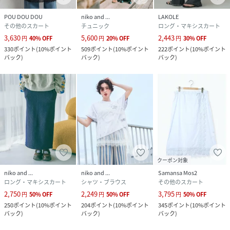
POU DOU DOU
niko and ...
LAKOLE
その他のスカート
チュニック
ロング・マキシスカート
3,630
5,600
2,443
円
40
%
OFF
円
20
%
OFF
円
30
%
OFF
330
ポイント
(
10%ポイント
509
ポイント
(
10%ポイント
222
ポイント
(
10%ポイント
バック
)
バック
)
バック
)
クーポン対象
niko and ...
niko and ...
Samansa Mos2
ロング・マキシスカート
シャツ・ブラウス
その他のスカート
2,750
2,249
3,795
円
50
%
OFF
円
50
%
OFF
円
50
%
OFF
250
ポイント
(
10%ポイント
204
ポイント
(
10%ポイント
345
ポイント
(
10%ポイント
バック
)
バック
)
バック
)