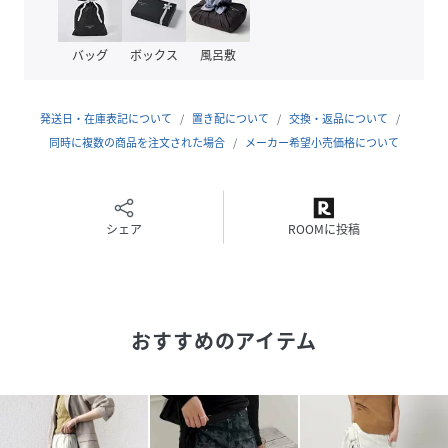
全体がコンパクトにまとまり、カジュアルながら品のある印
象に◎
バッグ
ボックス
風呂敷
スウェットやTシャツなどのラフスタイルにプラスするだけ
でレディな着こなしに。
発送日・在庫表記について
置き配について
交換・返品について
・ウエストゴム：あり
同時に複数の商品を注文された場合
メーカー希望小売価格について
・ポケット：なし
・裏地：なし
ーーー
シェア
ROOMに投稿
スカート ランジェライク レース
ーーー
性別タイプ
レディース
おすすめのアイテム
原産国
CHINA
素材
本体:ポリエステル100%
レース部分:綿100%