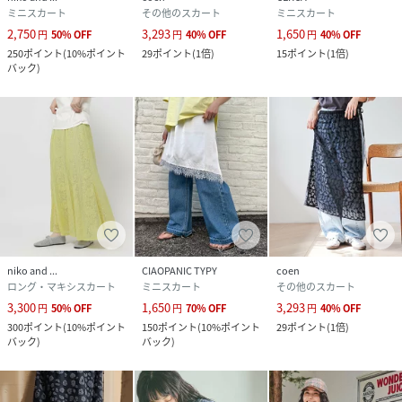
ミニスカート
その他のスカート
ミニスカート
2,750
3,293
1,650
円
50
%
OFF
円
40
%
OFF
円
40
%
OFF
250
ポイント
(
10%ポイント
29
ポイント
(
1倍
)
15
ポイント
(
1倍
)
バック
)
niko and ...
CIAOPANIC TYPY
coen
ロング・マキシスカート
ミニスカート
その他のスカート
3,300
1,650
3,293
円
50
%
OFF
円
70
%
OFF
円
40
%
OFF
300
ポイント
(
10%ポイント
150
ポイント
(
10%ポイント
29
ポイント
(
1倍
)
バック
)
バック
)