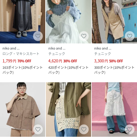
niko and ...
niko and ...
niko and ...
ロング・マキシスカート
チュニック
チュニック
1,799
4,620
3,300
円
70
%
OFF
円
30
%
OFF
円
50
%
OFF
163
ポイント
(
10%ポイント
420
ポイント
(
10%ポイント
300
ポイント
(
10%ポイント
バック
)
バック
)
バック
)