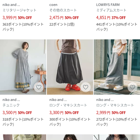
niko and ...
coen
LOWRYS FARM
ミリタリージャケット
その他のスカート
ミディアムスカート
3,999
2,475
4,851
円
50
%
OFF
円
50
%
OFF
円
37
%
OFF
363
ポイント
(
10%ポイント
22
ポイント
(
1倍
)
441
ポイント
(
10%ポイント
バック
)
バック
)
niko and ...
niko and ...
niko and ...
チュニック
ロング・マキシスカート
ロング・マキシスカート
3,500
3,300
2,999
円
50
%
OFF
円
50
%
OFF
円
50
%
OFF
318
ポイント
(
10%ポイント
300
ポイント
(
10%ポイント
272
ポイント
(
10%ポイント
バック
)
バック
)
バック
)