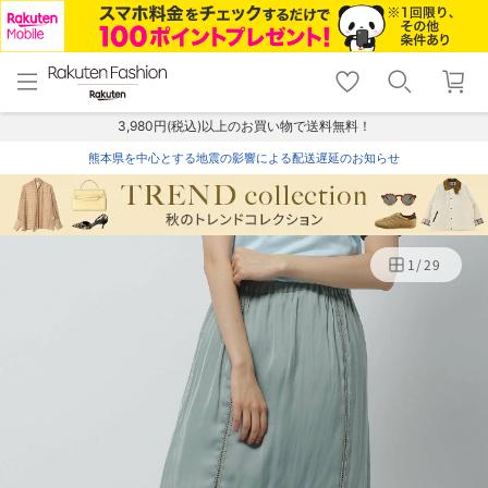
menu
home
search
favorite_border
shopping_cart
lock_outline
メニュー
トップ
検索
お気に入り
カート
ログイン
3,980円(税込)以上のお買い物で送料無料！
熊本県を中心とする地震の影響による配送遅延のお知らせ
1
/
29