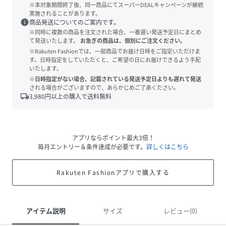
※本対象期間終了後、同一商品にてスーパーDEALキャンペーンが継続
実施されることがあります。
info
商品発送についてのご案内です。
※同時に複数の商品を注文された場合、一番遅い発送予定日にまとめ
て発送いたします。
お急ぎの商品は、個別にご注文ください。
※Rakuten Fashionでは、一部商品でお届け日時をご指定いただけま
す。日時指定をしていただくと、ご希望の日にお届けできるよう手配
いたします。
※日時指定がない場合、記載されている発送予定日よりも遅れて発送
される場合がございますので、あらかじめご了承ください。
local_shipping
3,980
円以上の購入で送料無料
アプリならポイント最大3倍！
毎月エントリー＆条件達成が必要です。
詳しくはこちら
Rakuten Fashionアプリで購入する
アイテム説明
サイズ
レビュー(0)