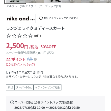
ダルブルー(80)
アイボリー(52)
ブラック(19)
favorite_border
お気に入りショップに登録する
ランジェライクミディースカート
star_border
star_border
star_border
star_border
star_border
(
0
件
)
2,500
円 /税込
50
%OFF
メーカー希望小売価格
5,000
円 /税込
227
ポイント
内訳
10%ポイントバック
local_shipping
12時までの注文で当日出荷
※サイズ・カラーによりお届け日が異なる場合があります。
SALE
スーパーDEAL
ギフトラッピング対象
schedule
スーパーDEAL
10
%ポイントバック対象期間
2026/07/29(水) 10:00
〜
2026/08/12(水) 09:59