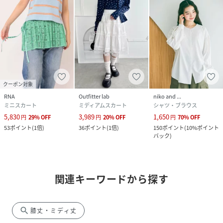
クーポン対象
RNA
Outfitter lab
niko and ...
ミニスカート
ミディアムスカート
シャツ・ブラウス
5,830
3,989
1,650
円
29
%
OFF
円
20
%
OFF
円
70
%
OFF
53
ポイント
(
1倍
)
36
ポイント
(
1倍
)
150
ポイント
(
10%ポイント
バック
)
関連キーワードから探す
search
膝丈・ミディ丈