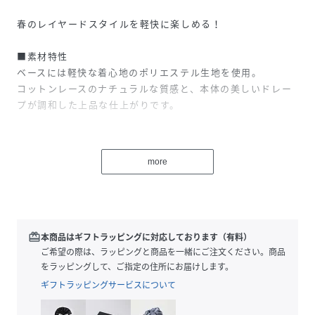
春のレイヤードスタイルを軽快に楽しめる！
■素材特性
ベースには軽快な着心地のポリエステル生地を使用。
コットンレースのナチュラルな質感と、本体の美しいドレー
プが調和した上品な仕上がりです。
■デザイン
ランジェリーライクなデザインとコットンレースが調和した
more
ミディースカート。
上品な落ち感と揺れ感がありながら、裾にぐるりと入ったコ
ットンレースが温かみを添え、日常着に取り入れやすく仕上
げています！
バックには深めのスリットを入れ、ウエストゴム仕様にする
redeem
本商品はギフトラッピングに対応しております（有料）
ことで、重ね着しやすく足の運びもスムーズです！
ご希望の際は、ラッピングと商品を一緒にご注文ください。商品
をラッピングして、ご指定の住所にお届けします。
■おすすめスタイリング
ギフトラッピングサービスについて
王道のデニムスタイルがオススメ！
フレアやストレートシルエットのパンツを合わせるとコーデ