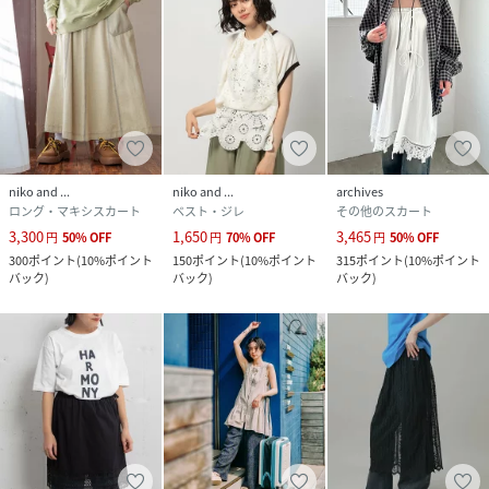
niko and ...
niko and ...
archives
ロング・マキシスカート
ベスト・ジレ
その他のスカート
3,300
1,650
3,465
円
50
%
OFF
円
70
%
OFF
円
50
%
OFF
300
ポイント
(
10%ポイント
150
ポイント
(
10%ポイント
315
ポイント
(
10%ポイント
バック
)
バック
)
バック
)