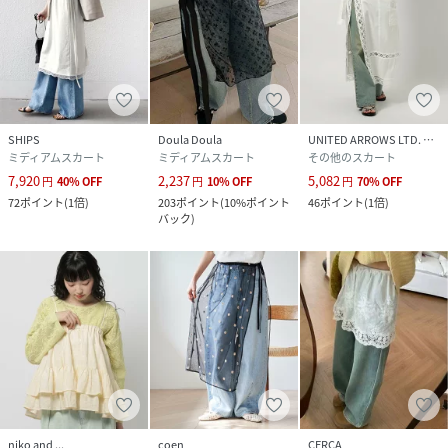
サイズ
F
クリーニング
手洗い可
品番
RK7088_656825
(
656825-52-09 RK7088
)
SHIPS
Doula Doula
UNITED ARROWS LTD. OUTLET
ミディアムスカート
ミディアムスカート
その他のスカート
7,920
2,237
5,082
円
40
%
OFF
円
10
%
OFF
円
70
%
OFF
72
ポイント
(
1倍
)
203
ポイント
(
10%ポイント
46
ポイント
(
1倍
)
バック
)
niko and ...
coen
CERCA