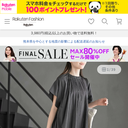
menu
home
search
favorite_border
shopping_cart
lock_outline
メニュー
トップ
検索
お気に入り
カート
ログイン
3,980円(税込)以上のお買い物で送料無料！
熊本県を中心とする地震の影響による配送遅延のお知らせ
1
/
39