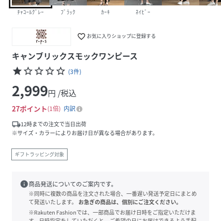
ﾁｬｺｰﾙｸﾞﾚｰ
ﾌﾞﾗｯｸ
ｶｰｷ
ﾈｲﾋﾞｰ
favorite_border
お気に入りショップに登録する
キャンブリックスモックワンピース
star
star_border
star_border
star_border
star_border
(
3
件
)
2,999
円 /税込
27
ポイント
1倍
内訳
local_shipping
12時までの注文で当日出荷
※サイズ・カラーによりお届け日が異なる場合があります。
ギフトラッピング対象
info
商品発送についてのご案内です。
※同時に複数の商品を注文された場合、一番遅い発送予定日にまとめ
て発送いたします。
お急ぎの商品は、個別にご注文ください。
※Rakuten Fashionでは、一部商品でお届け日時をご指定いただけま
す。日時指定をしていただくと、ご希望の日にお届けできるよう手配