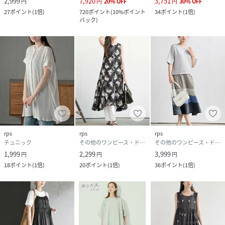
2,999
7,920
3,751
円
円
20
%
OFF
円
30
%
OFF
27
ポイント
(
1倍
)
720
ポイント
(
10%ポイント
34
ポイント
(
1倍
)
バック
)
rps
rps
rps
チュニック
その他のワンピース・ドレス
その他のワンピース・ドレス
1,999
2,299
3,999
円
円
円
18
ポイント
(
1倍
)
20
ポイント
(
1倍
)
36
ポイント
(
1倍
)