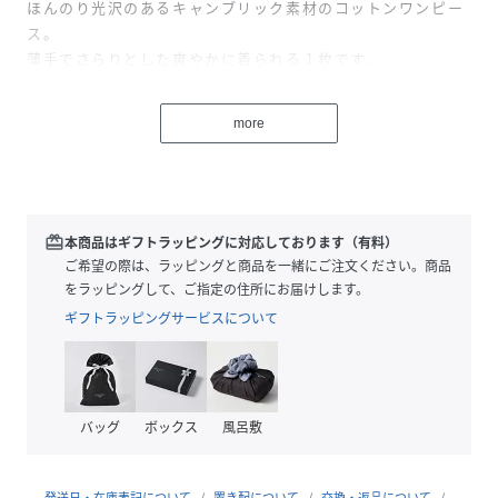
ほんのり光沢のあるキャンブリック素材のコットンワンピー
ス。
薄手でさらりとした爽やかに着られる１枚です。
衿ぐりはゴムで絞って女性らしい広がりを演出。
ふわっと広がる袖は二の腕の華奢見えも叶えてくれます。
more
シンプルなのに女性らしいフレアシルエットが魅力◎。
裏地なし
伸縮性なし
薄手
redeem
本商品はギフトラッピングに対応しております（有料）
サイドポケットあり
ご希望の際は、ラッピングと商品を一緒にご注文ください。商品
衿ぐりゴム仕様
をラッピングして、ご指定の住所にお届けします。
インド生産
ギフトラッピングサービスについて
（インド製品特有の色柄、風合いのため多少の色むら、織り
キズ、別糸混入等は商品の特徴の一つですので、予めご了承
ください）
洗濯：洗濯機使用可(ネット使用)
バッグ
ボックス
風呂敷
性別タイプ
レディース
発送日・在庫表記について
置き配について
交換・返品について