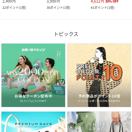
2,499
3,999
4,612
円
円
円
30
%
OFF
22
ポイント
(
1倍
)
36
ポイント
(
1倍
)
41
ポイント
(
1倍
)
トピックス