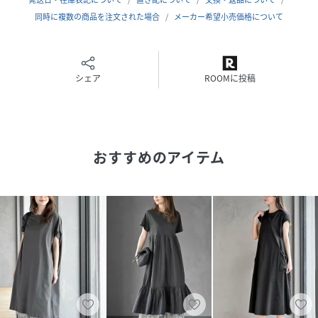
同時に複数の商品を注文された場合
メーカー希望小売価格について
原産国
インド製
素材
綿100％
シェア
ROOMに投稿
サイズ
ﾌﾘｰ
クリーニング
洗濯：洗濯機使用可(ネット使用)
品番
RK6876_1380400010
おすすめのアイテム
(
1380400010-14-11 RK6876
)