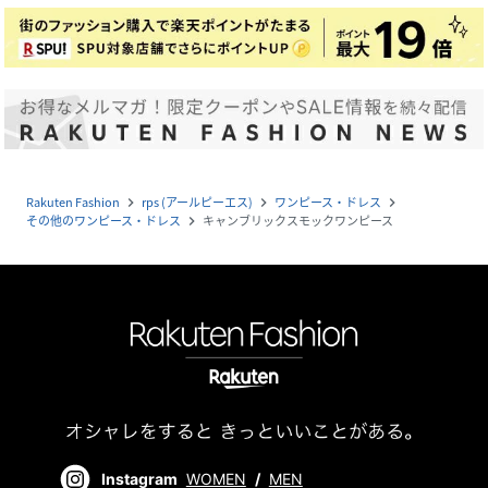
Rakuten Fashion
rps (アールピーエス)
ワンピース・ドレス
navigate_next
navigate_next
navigate_next
その他のワンピース・ドレス
キャンブリックスモックワンピース
navigate_next
Instagram
WOMEN
/
MEN