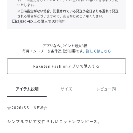
いたします。
※日時指定がない場合、記載されている発送予定日よりも遅れて発送
される場合がございますので、あらかじめご了承ください。
local_shipping
3,980
円以上の購入で送料無料
アプリならポイント最大3倍！
毎月エントリー＆条件達成が必要です。
詳しくはこちら
Rakuten Fashionアプリで購入する
アイテム説明
サイズ
レビュー(3)
☆2026/SS NEW☆
シンプルでいて女性らしいコットンワンピース。