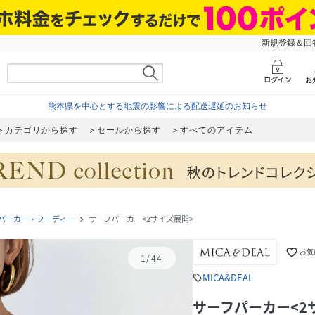
新規登録＆回答
熊本県を中心とする地震の影響による配送遅延のお知らせ
カテゴリから探す
セールから探す
すべてのアイテム
パーカー・フーディー
サーフパーカー<2サイズ展開>
navigate_next
favorite_border
お気
1
/
44
MICA&DEAL
sell
サーフパーカー<2