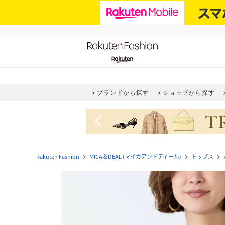
ブランドから探す
ショップから探す
navigate_before
Rakuten Fashion
MICA＆DEAL (マイカアンドディール)
トップス
navigate_next
navigate_next
navigate_next