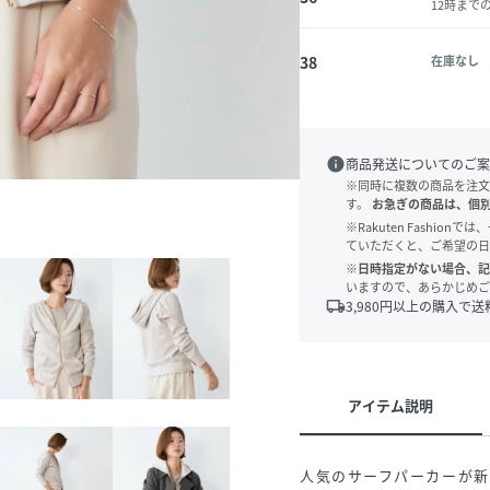
12時まで
38
在庫なし
info
商品発送についてのご案
※同時に複数の商品を注文
す。
お急ぎの商品は、個
※Rakuten Fashi
ていただくと、ご希望の日
※日時指定がない場合、記
いますので、あらかじめご
local_shipping
3,980
円以上の購入で送
アイテム説明
人気のサーフパーカーが新