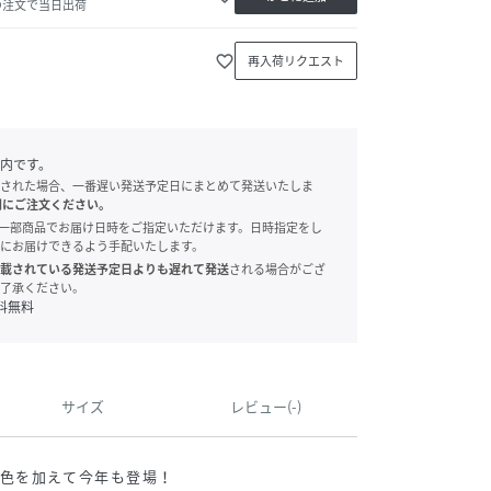
の注文で当日出荷
favorite_border
再入荷リクエスト
内です。
された場合、一番遅い発送予定日にまとめて発送いたしま
別にご注文ください。
onでは、一部商品でお届け日時をご指定いただけます。日時指定をし
にお届けできるよう手配いたします。
載されている発送予定日よりも遅れて発送
される場合がござ
了承ください。
料無料
サイズ
レビュー(-)
色を加えて今年も登場！