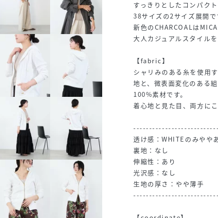
すっきりとしたコンパクト
38サイズの2サイズ展開で
新色のCHARCOALはMI
大人カジュアルスタイルを
【fabric】
シャリみのある糸を使用
地と、微表面変化のある
100%素材です。
着心地と見た目、両方に
--------------------------
透け感：WHITEのみやや
裏地：なし
伸縮性：あり
光沢感：なし
生地の厚さ：やや薄手
--------------------------
【coordinate】