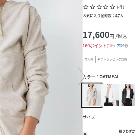
star_border
star_border
star_border
star_border
star_border
(
-
件
)
47
お気に入り登録数：
人
17,600
円 /税込
160
ポイント
1倍
内訳
再入荷
ギフトラッピング対象
カラー：
OATMEAL
サイズ
残りわず
36