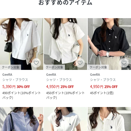
おすすめのアイテム
イリングに。
前を開けてキャミソールやブラトップ、ノースリーブワンピ
ースにさっと羽織った女性らしいコーデも◎
色々なアイテムと好相性なので幅広いスタイルが楽しめます
♪
■ 品質／
(無地)ポリエステル53％、レーヨン46％、ポリウレタン1％
(ストライプ)ポリエステル97％、ポリウレタン3％
■ サイズ（cm）／約
クーポン対象
クーポン対象
クーポン対象
Ｍ：バスト130、後着丈73、袖丈37
GeeRA
GeeRA
GeeRA
Ｌ：バスト134、後着丈74、袖丈37.5
シャツ・ブラウス
シャツ・ブラウス
シャツ・ブラウス
ＬＬ：バスト138、後着丈75、袖丈38.5
5,390
4,950
4,950
円
30
%
OFF
円
25
%
OFF
円
25
%
OFF
＊着丈前後差約3cm
490
ポイント
(
10%ポイント
450
ポイント
(
10%ポイント
45
ポイント
(
1倍
)
※商品によって柄・生地の凹凸感の出方が異なる場合があり
バック
)
バック
)
ます。
■ 取扱い／洗濯機
------------------------------------------------------------