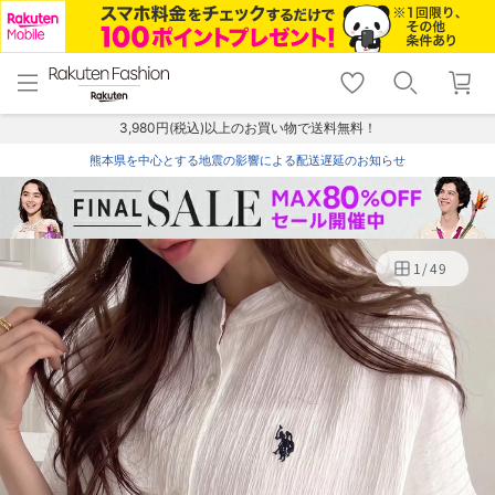
menu
home
search
favorite_border
shopping_cart
lock_outline
メニュー
トップ
検索
お気に入り
カート
ログイン
3,980円(税込)以上のお買い物で送料無料！
熊本県を中心とする地震の影響による配送遅延のお知らせ
1
/
49