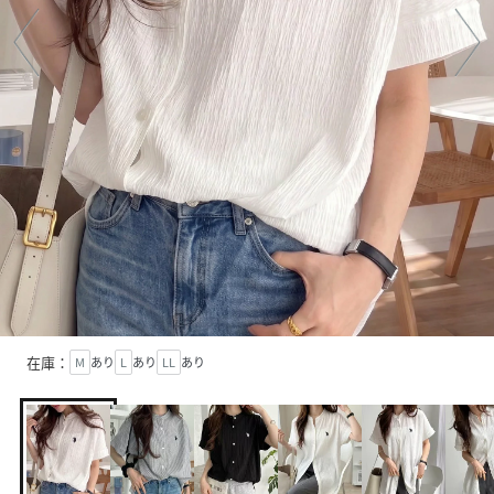
在庫：
M
あり
L
あり
LL
あり