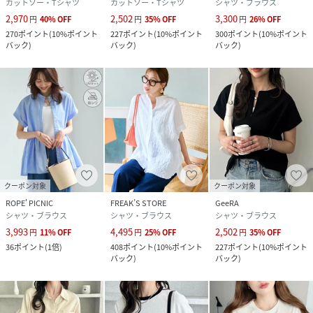
カットソー・Tシャツ
カットソー・Tシャツ
シャツ・ブラウス
2,970
2,502
3,300
円
40
%
OFF
円
35
%
OFF
円
26
%
OFF
270
ポイント
(
10%ポイント
227
ポイント
(
10%ポイント
300
ポイント
(
10%ポイント
バック
)
バック
)
バック
)
クーポン対象
クーポン対象
ROPE' PICNIC
FREAK’S STORE
GeeRA
シャツ・ブラウス
シャツ・ブラウス
シャツ・ブラウス
3,993
4,495
2,502
円
11
%
OFF
円
25
%
OFF
円
35
%
OFF
36
ポイント
(
1倍
)
408
ポイント
(
10%ポイント
227
ポイント
(
10%ポイント
バック
)
バック
)