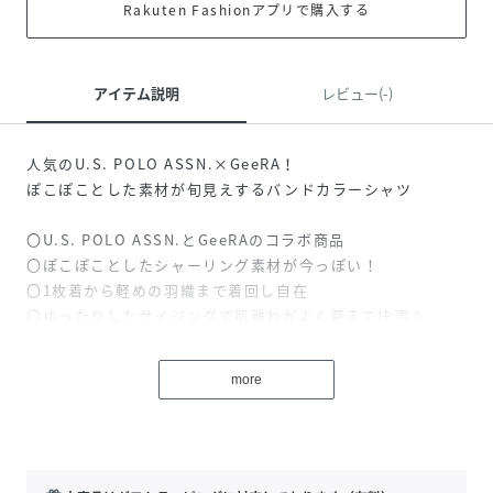
Rakuten Fashionアプリで購入する
アイテム説明
レビュー(-)
人気のU.S. POLO ASSN.×GeeRA！
ぽこぽことした素材が旬見えするバンドカラーシャツ
〇U.S. POLO ASSN.とGeeRAのコラボ商品
〇ぽこぽことしたシャーリング素材が今っぽい！
〇1枚着から軽めの羽織まで着回し自在
〇ゆったりしたサイジングで肌離れがよく夏まで快適♪
■デザイン
more
U.S. POLO ASSN.×GeeRAのコラボ商品が登場！
GeeRAでしか買えない別注オリジナルアイテムです。
表面感のある素材がこなれた印象のバンドカラーシャツ。
袖口が広めのフレンチスリーブが気になる二の腕もカバーし
てくれます♪