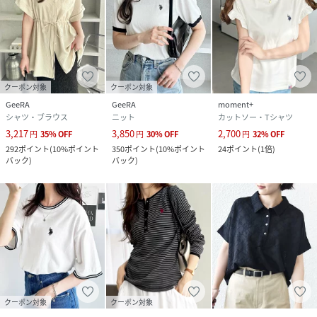
クーポン対象
クーポン対象
GeeRA
GeeRA
moment+
シャツ・ブラウス
ニット
カットソー・Tシャツ
3,217
3,850
2,700
円
35
%
OFF
円
30
%
OFF
円
32
%
OFF
292
ポイント
(
10%ポイント
350
ポイント
(
10%ポイント
24
ポイント
(
1倍
)
バック
)
バック
)
クーポン対象
クーポン対象