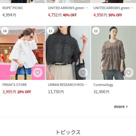
ROPE' PICNIC
UNITED ARROWS green label relaxing
UNITED ARROWS green label relaxing
4,994
4,752
4,950
円
円
40
%
OFF
円
50
%
OFF
10
11
12
FREAK’S STORE
URBAN RESEARCH ROSSO
Curensology
3,995
13,750
31,900
円
20
%
OFF
円
円
more
navigate_next
トピックス