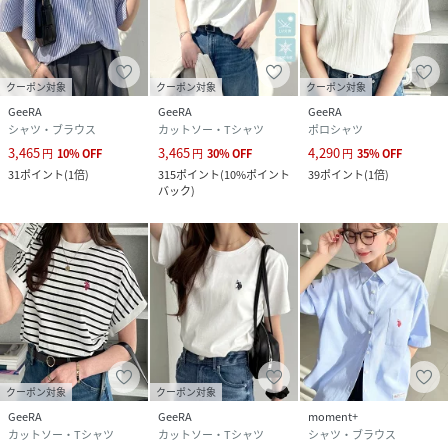
---------------------
※サイズ寸法は実際の寸法と多少の誤差がある場合がござい
ます。
※ご覧いただいているPC／WEB環境や撮影環境により、
クーポン対象
クーポン対象
クーポン対象
多少色味が異なって見える場合がございます。
GeeRA
GeeRA
GeeRA
シャツ・ブラウス
カットソー・Tシャツ
ポロシャツ
【お買物をよりお楽しみいただく為に】
3,465
3,465
4,290
円
10
%
OFF
円
30
%
OFF
円
35
%
OFF
▼商品のお気に入り登録をおすすめします♪
31
ポイント
(
1倍
)
315
ポイント
(
10%ポイント
39
ポイント
(
1倍
)
『♡をクリック！』
バック
)
完売カラーの再入荷などの通知を受ける事ができます。
ブランドのお気に入り登録もご一緒にお願いいたします。
------------------------------------------------------------
---------------------
性別タイプ
レディース
クーポン対象
クーポン対象
品番
RK5011_208993
GeeRA
GeeRA
moment+
(
208993-051-051 RK5011
)
カットソー・Tシャツ
カットソー・Tシャツ
シャツ・ブラウス