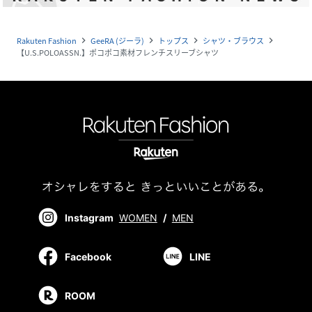
Rakuten Fashion
GeeRA (ジーラ)
トップス
シャツ・ブラウス
navigate_next
navigate_next
navigate_next
navigate_next
【U.S.POLOASSN.】ポコポコ素材フレンチスリーブシャツ
Instagram
WOMEN
/
MEN
Facebook
LINE
ROOM