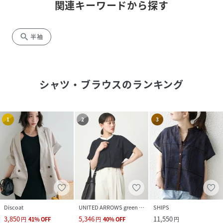
関連キーワードから探す
search
半袖
シャツ・ブラウス
のランキング
1
2
3
Discoat
UNITED ARROWS green label relaxing
SHIPS
3,850
5,346
11,550
円
41
%
OFF
円
40
%
OFF
円