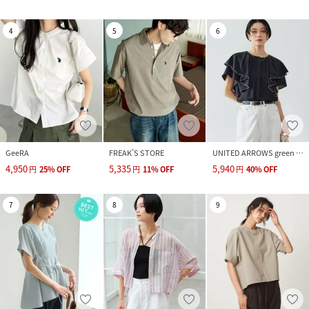
4
5
6
GeeRA
FREAK’S STORE
UNITED ARROWS green label relaxing
4,950
5,335
5,940
円
25
%
OFF
円
11
%
OFF
円
40
%
OFF
7
8
9