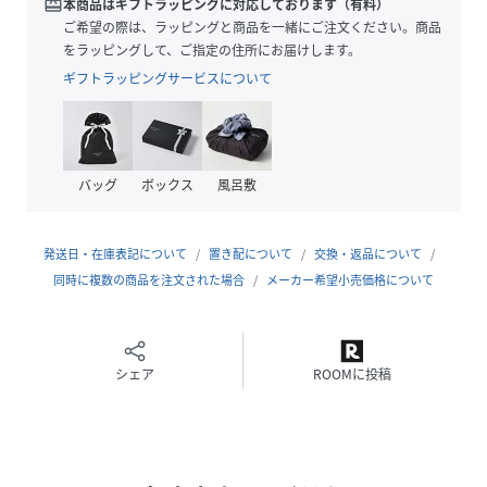
redeem
本商品はギフトラッピングに対応しております（有料）
前を開けて軽めの羽織りとして着られるのも嬉しいポイン
ご希望の際は、ラッピングと商品を一緒にご注文ください。商品
ト。
をラッピングして、ご指定の住所にお届けします。
この夏、1枚持っていると便利なおススメアイテムです！
ギフトラッピングサービスについて
■素材
ぽこぽことした表面感のシャーリング素材
さらっと肌離れもよく、快適な着心地に♪
バッグ
ボックス
風呂敷
……………………
透け感：ややあり
厚さ：薄め
発送日・在庫表記について
置き配について
交換・返品について
伸縮性：なし
同時に複数の商品を注文された場合
メーカー希望小売価格について
裏地：なし
洗濯方法：洗濯機
……………………
シェア
ROOMに投稿
■コーディネート
シンプルなデニムと合わせて素材感を引き立たせるシンプル
スタイルがおススメ！
絶妙な丈感なのでウエストインでもアウトでも今っぽいスタ