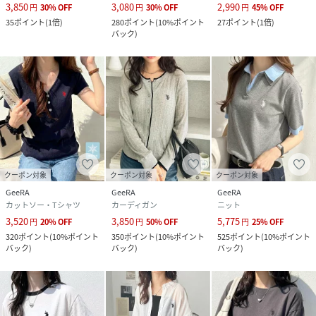
3,850
3,080
2,990
円
30
%
OFF
円
30
%
OFF
円
45
%
OFF
35
ポイント
(
1倍
)
280
ポイント
(
10%ポイント
27
ポイント
(
1倍
)
バック
)
クーポン対象
クーポン対象
クーポン対象
GeeRA
GeeRA
GeeRA
カットソー・Tシャツ
カーディガン
ニット
3,520
3,850
5,775
円
20
%
OFF
円
50
%
OFF
円
25
%
OFF
320
ポイント
(
10%ポイント
350
ポイント
(
10%ポイント
525
ポイント
(
10%ポイント
バック
)
バック
)
バック
)