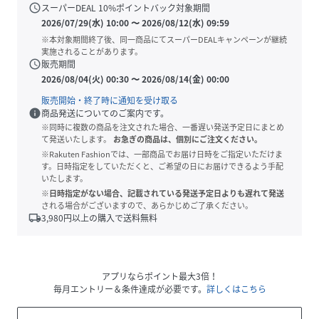
schedule
スーパーDEAL
10
%ポイントバック対象期間
2026/07/29(水) 10:00
〜
2026/08/12(水) 09:59
※本対象期間終了後、同一商品にてスーパーDEALキャンペーンが継続
実施されることがあります。
schedule
販売期間
2026/08/04(火) 00:30
〜
2026/08/14(金) 00:00
販売開始・終了時に通知を受け取る
info
商品発送についてのご案内です。
※同時に複数の商品を注文された場合、一番遅い発送予定日にまとめ
て発送いたします。
お急ぎの商品は、個別にご注文ください。
※Rakuten Fashionでは、一部商品でお届け日時をご指定いただけま
す。日時指定をしていただくと、ご希望の日にお届けできるよう手配
いたします。
※日時指定がない場合、記載されている発送予定日よりも遅れて発送
される場合がございますので、あらかじめご了承ください。
local_shipping
3,980
円以上の購入で送料無料
アプリならポイント最大3倍！
毎月エントリー＆条件達成が必要です。
詳しくはこちら