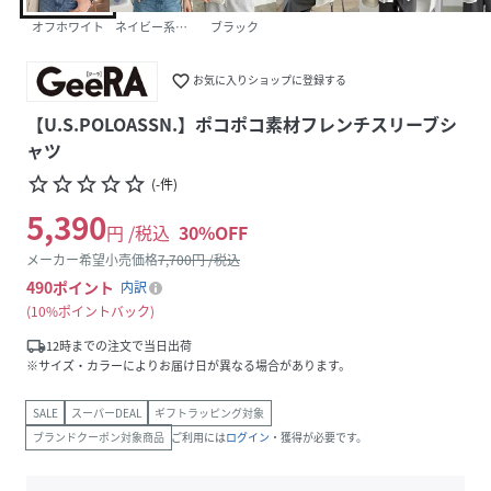
オフホワイト
ネイビー系ストライプ
ブラック
favorite_border
お気に入りショップに登録する
【U.S.POLOASSN.】ポコポコ素材フレンチスリーブシ
ャツ
star_border
star_border
star_border
star_border
star_border
(
-
件
)
5,390
円 /税込
30
%OFF
メーカー希望小売価格
7,700
円 /税込
490
ポイント
内訳
10%ポイントバック
local_shipping
12時までの注文で当日出荷
※サイズ・カラーによりお届け日が異なる場合があります。
SALE
スーパーDEAL
ギフトラッピング対象
ブランドクーポン対象商品
ご利用には
ログイン
・獲得が必要です。