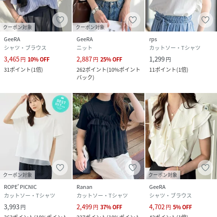
クーポン対象
クーポン対象
GeeRA
GeeRA
rps
シャツ・ブラウス
ニット
カットソー・Tシャツ
3,465
2,887
1,299
円
10
%
OFF
円
25
%
OFF
円
31
ポイント
(
1倍
)
262
ポイント
(
10%ポイント
11
ポイント
(
1倍
)
バック
)
クーポン対象
クーポン対象
ROPE' PICNIC
Ranan
GeeRA
カットソー・Tシャツ
カットソー・Tシャツ
シャツ・ブラウス
3,993
2,499
4,702
円
円
37
%
OFF
円
5
%
OFF