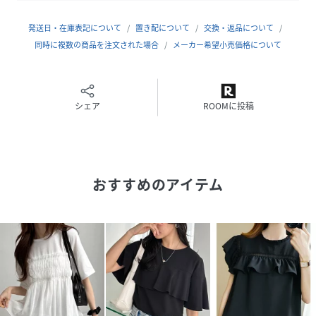
用していただけます。
ベーシックなカラー展開なので、どんなテイストにもハマ
発送日・在庫表記について
置き配について
交換・返品について
り、1枚持っておくと重宝するアイテムです！
同時に複数の商品を注文された場合
メーカー希望小売価格について
■素材
【接触冷感＆UV対策】機能付のカットソー
綿100％なのも嬉しいポイント
シェア
ROOMに投稿
袖口は、オーガンジー素材
……………………
透け感：なし(淡色はややあり)
厚さ：普通
おすすめのアイテム
伸縮性：あり
裏地：なし
洗濯方法：洗濯機
……………………
■コーディネート
甘めからカジュアルまで自由自在に楽しめる優秀アイテム！
デニムやスウェットパンツと合わせたカジュアルコーデはも
ちろん、トレンドのミニスカートやタイトスカートと合わせ