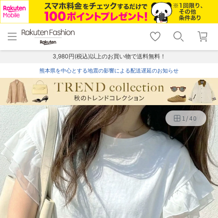
menu
home
search
favorite_border
shopping_cart
lock_outline
メニュー
トップ
検索
お気に入り
カート
ログイン
3,980円(税込)以上のお買い物で送料無料！
熊本県を中心とする地震の影響による配送遅延のお知らせ
1
/
40