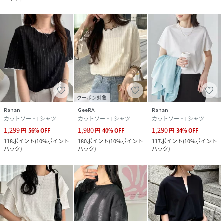
【お買物をよりお楽しみいただく為に】
▼商品のお気に入り登録をおすすめします♪
『♡をクリック！』
完売カラーの再入荷などの通知を受ける事ができます。
ブランドのお気に入り登録もご一緒にお願いいたします。
------------------------------------------------------------
---------------------
クーポン対象
Ranan
GeeRA
Ranan
カットソー・Tシャツ
カットソー・Tシャツ
カットソー・Tシャツ
性別タイプ
レディース
1,299
1,980
1,290
円
56
%
OFF
円
40
%
OFF
円
34
%
OFF
118
ポイント
(
10%ポイント
180
ポイント
(
10%ポイント
117
ポイント
(
10%ポイント
原産国
中国
バック
)
バック
)
バック
)
素材
本体:コットン100%
リブ:コットン95%
ポリウレタン5%
別布:ポリエステル100%
クリーニング
洗濯機洗い可（ネット使用）