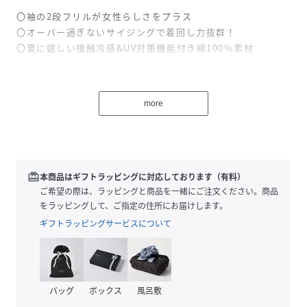
〇袖の2段フリルが女性らしさをプラス
〇オーバー過ぎないサイジングで着回し力抜群！
〇夏に嬉しい接触冷感&UV対策機能付き綿100％素材
＜嬉しい2つの機能付＞
●接触冷感
more
触れるたびにヒンヤリ！暑い夏でも涼やか＆快適♪
●UV対策
これからの季節に気になる紫外線から肌をガード！
■デザイン
redeem
本商品はギフトラッピングに対応しております（有料）
袖のフリルが、コーディネートを華やかにしてくれるデザイ
ご希望の際は、ラッピングと商品を一緒にご注文ください。商品
ンTシャツ。
をラッピングして、ご指定の住所にお届けします。
オーガンジーとの異素材ドッキングが、フェミニンさをプラ
ギフトラッピングサービスについて
ス。
程よくゆとりのあるシルエットなので、さりげなく体型カバ
ーも◎
インでもアウトでもすっきり着られるのも嬉しいポイント。
バッグ
ボックス
風呂敷
接触冷感&UV対策機能付き素材なので、暑い夏でも快適に着