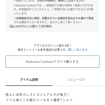
て発送いたします。
お急ぎの商品は、個別にご注文ください。
※Rakuten Fashionでは、一部商品でお届け日時をご指定いただけま
す。日時指定をしていただくと、ご希望の日にお届けできるよう手配
いたします。
※日時指定がない場合、記載されている発送予定日よりも遅れて発送
される場合がございますので、あらかじめご了承ください。
local_shipping
3,980
円以上の購入で送料無料
アプリならポイント最大3倍！
毎月エントリー＆条件達成が必要です。
詳しくはこちら
Rakuten Fashionアプリで購入する
アイテム説明
レビュー(13)
程よい女性らしさとカジュアルさが魅力！
フリル袖で二の腕カバーも叶う優秀Tシャツ