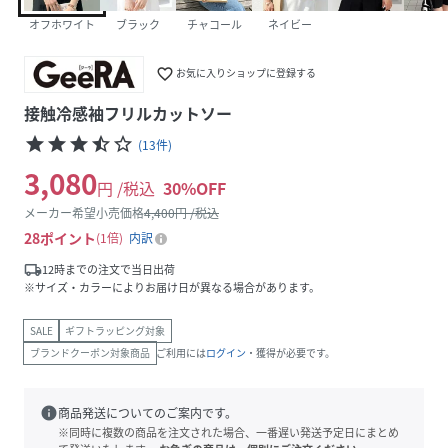
オフホワイト
ブラック
チャコール
ネイビー
favorite_border
お気に入りショップに登録する
接触冷感袖フリルカットソー
star
star
star
star_half
star_border
(
13
件
)
3,080
円 /税込
30
%OFF
メーカー希望小売価格
4,400
円 /税込
28
ポイント
1倍
内訳
local_shipping
12時までの注文で当日出荷
※サイズ・カラーによりお届け日が異なる場合があります。
SALE
ギフトラッピング対象
ブランドクーポン対象商品
ご利用には
ログイン
・獲得が必要です。
info
商品発送についてのご案内です。
※同時に複数の商品を注文された場合、一番遅い発送予定日にまとめ