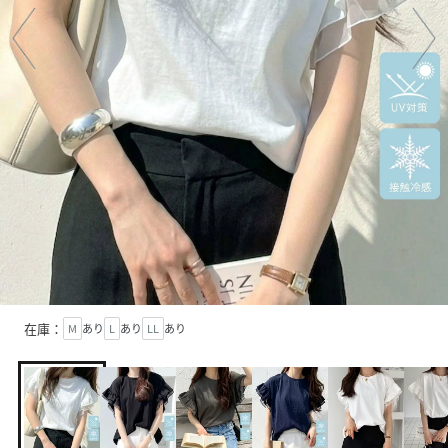
在庫：
M
あり
L
あり
LL
あり