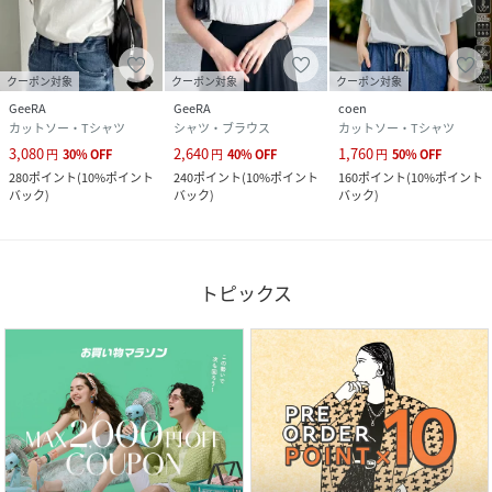
クーポン対象
クーポン対象
クーポン対象
GeeRA
GeeRA
coen
カットソー・Tシャツ
シャツ・ブラウス
カットソー・Tシャツ
3,080
2,640
1,760
円
30
%
OFF
円
40
%
OFF
円
50
%
OFF
280
ポイント
(
10%ポイント
240
ポイント
(
10%ポイント
160
ポイント
(
10%ポイント
バック
)
バック
)
バック
)
トピックス