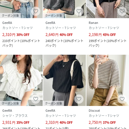
品番
RK5002_209046
(
209046-001-001 RK5002
)
クーポン対象
クーポン対象
GeeRA
GeeRA
Ranan
カットソー・Tシャツ
カットソー・Tシャツ
カットソー・Tシャツ
2,310
2,640
2,198
円
30
%
OFF
円
40
%
OFF
円
45
%
OFF
210
ポイント
(
10%ポイント
240
ポイント
(
10%ポイント
199
ポイント
(
10%ポイント
バック
)
バック
)
バック
)
クーポン対象
クーポン対象
GeeRA
GeeRA
Discoat
シャツ・ブラウス
カットソー・Tシャツ
カットソー・Tシャツ
2,931
2,310
2,750
円
35
%
OFF
円
40
%
OFF
円
37
%
OFF
266
ポイント
(
10%ポイント
21
ポイント
(
1倍
)
250
ポイント
(
10%ポイント