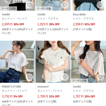
ても◎
1枚持っておくと着回ししやすいアイテムです！
クーポン対象
クーポン対象
GeeRA
GeeRA
Doux Belle
■ 品質／
カットソー・Tシャツ
シャツ・ブラウス
シャツ・ブラウス
（本体）綿100％
2,695
1,925
2,998
円
30
%
OFF
円
30
%
OFF
円
42
%
OFF
（別布）ポリエステル100％
245
ポイント
(
10%ポイント
175
ポイント
(
10%ポイント
27
ポイント
(
1倍
)
（リブ部分）綿95％、ポリウレタン5％
バック
)
バック
)
■ サイズ（cm）／約
M：バスト114、肩幅52.5、前身丈58、袖丈8
L：バスト118、肩幅53.5、前身丈59、袖丈8.5
LL：バスト122、肩幅54.5、前身丈60、袖丈9
※ドロップショルダーデザインです。
■ 取扱い／洗濯機
------------------------------------------------------------
クーポン対象
---------------------
FREAK’S STORE
moment+
GeeRA
※サイズ寸法は実際の寸法と多少の誤差がある場合がござい
カットソー・Tシャツ
カットソー・Tシャツ
シャツ・ブラウス
ます。
3,792
2,700
1,787
円
5
%
OFF
円
32
%
OFF
円
35
%
OFF
※ご覧いただいているPC／WEB環境や撮影環境により、
344
ポイント
(
10%ポイント
24
ポイント
(
1倍
)
16
ポイント
(
1倍
)
多少色味が異なって見える場合がございます。
バック
)