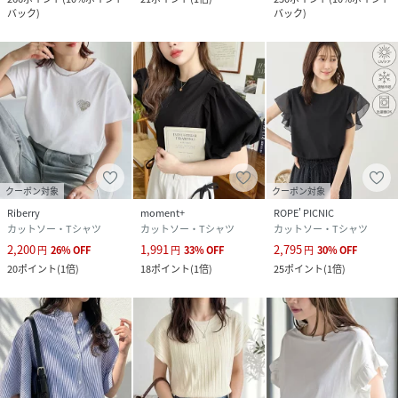
バック
)
バック
)
クーポン対象
クーポン対象
Riberry
moment+
ROPE' PICNIC
カットソー・Tシャツ
カットソー・Tシャツ
カットソー・Tシャツ
2,200
1,991
2,795
円
26
%
OFF
円
33
%
OFF
円
30
%
OFF
20
ポイント
(
1倍
)
18
ポイント
(
1倍
)
25
ポイント
(
1倍
)