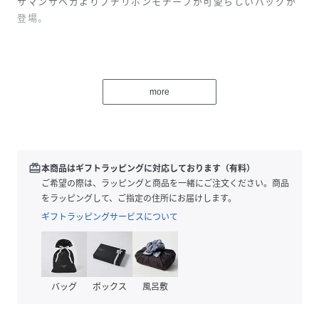
サマンサベガよりプチリボンモチーフが可愛らしいバッグが
登場。
▽デザイン
・ベーシックに見えつつ、プチリボンモチーフが可愛らしさ
more
をプラスしてくれます。
・セーラー服のような可愛らしいデザインが、フレッシュな
印象に。
・チャームを付けてより可愛らしく、チャームを外してシン
プルにもご使用いただけます。
redeem
本商品はギフトラッピングに対応しております（有料）
ご希望の際は、ラッピングと商品を一緒にご注文ください。商品
をラッピングして、ご指定の住所にお届けします。
▽機能性
ギフトラッピングサービスについて
・斜め掛けにできるショルダー付きで２WAYで使用いただけ
ます。
・バッグフロントにチャームを付けれる金具が付いておりお
好きなチャームを付けてアレンジできます。
バッグ
ボックス
風呂敷
・かっちりとしたフォルムなので、物を綺麗に収納できま
す。