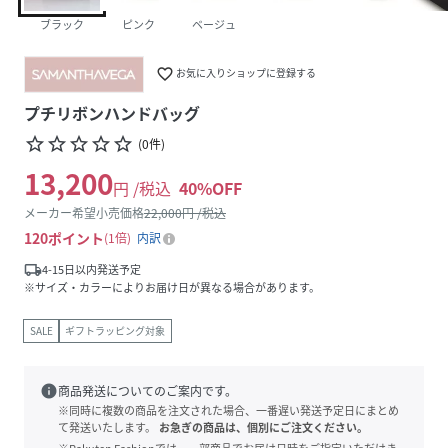
ブラック
ピンク
ベージュ
favorite_border
お気に入りショップに登録する
プチリボンハンドバッグ
star_border
star_border
star_border
star_border
star_border
(
0
件
)
13,200
円 /税込
40
%OFF
メーカー希望小売価格
22,000
円 /税込
120
ポイント
1倍
内訳
local_shipping
4-15日以内発送予定
※サイズ・カラーによりお届け日が異なる場合があります。
SALE
ギフトラッピング対象
info
商品発送についてのご案内です。
※同時に複数の商品を注文された場合、一番遅い発送予定日にまとめ
て発送いたします。
お急ぎの商品は、個別にご注文ください。