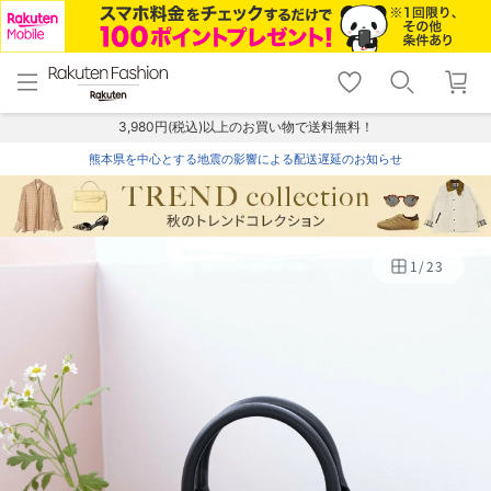
menu
home
search
favorite_border
shopping_cart
lock_outline
メニュー
トップ
検索
お気に入り
カート
ログイン
3,980円(税込)以上のお買い物で送料無料！
熊本県を中心とする地震の影響による配送遅延のお知らせ
1
/
23