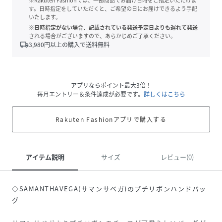
※Rakuten Fashionでは、一部商品でお届け日時をご指定いただけま
す。日時指定をしていただくと、ご希望の日にお届けできるよう手配
いたします。
※日時指定がない場合、記載されている発送予定日よりも遅れて発送
される場合がございますので、あらかじめご了承ください。
local_shipping
3,980
円以上の購入で送料無料
アプリならポイント最大3倍！
毎月エントリー＆条件達成が必要です。
詳しくはこちら
Rakuten Fashionアプリで購入する
アイテム説明
サイズ
レビュー(0)
◇SAMANTHAVEGA(サマンサベガ)のプチリボンハンドバッ
グ