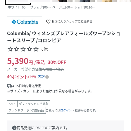
ホワイト[001001]
ブラック[002001]
ベージュ[005001]
レッド[011001]
favorite_border
お気に入りショップに登録する
Columbia/ ウィメンズブレアフォールズウーブンショ
ートスリーブ /コロンビア
star_border
star_border
star_border
star_border
star_border
(
0
件
)
5,390
円 /税込
30
%OFF
メーカー希望小売価格
7,700
円 /税込
49
ポイント
1倍
内訳
local_shipping
4-15日以内発送予定
※サイズ・カラーによりお届け日が異なる場合があります。
SALE
ギフトラッピング対象
ブランドクーポン対象商品
ご利用には
ログイン
・獲得が必要です。
info
商品発送についてのご案内です。