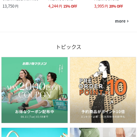
13,750
4,244
3,995
円
円
15
%
OFF
円
20
%
OFF
more
navigate_next
トピックス