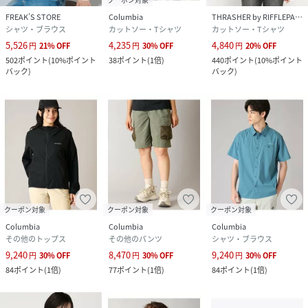
FREAK’S STORE
Columbia
THRASHER by RIFFLEPAGE
シャツ・ブラウス
カットソー・Tシャツ
カットソー・Tシャツ
5,526
4,235
4,840
円
21
%
OFF
円
30
%
OFF
円
20
%
OFF
502
ポイント
(
10%ポイント
38
ポイント
(
1倍
)
440
ポイント
(
10%ポイント
バック
)
バック
)
クーポン対象
クーポン対象
クーポン対象
Columbia
Columbia
Columbia
その他のトップス
その他のパンツ
シャツ・ブラウス
9,240
8,470
9,240
円
30
%
OFF
円
30
%
OFF
円
30
%
OFF
84
ポイント
(
1倍
)
77
ポイント
(
1倍
)
84
ポイント
(
1倍
)