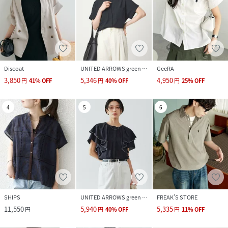
Discoat
UNITED ARROWS green label relaxing
GeeRA
3,850
5,346
4,950
円
41
%
OFF
円
40
%
OFF
円
25
%
OFF
4
5
6
SHIPS
UNITED ARROWS green label relaxing
FREAK’S STORE
11,550
5,940
5,335
円
円
40
%
OFF
円
11
%
OFF