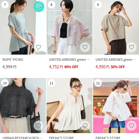
7
8
9
ROPE' PICNIC
UNITED ARROWS green label relaxing
UNITED ARROWS green label relaxing
4,994
4,752
4,950
円
円
40
%
OFF
円
50
%
OFF
10
11
12
URBAN RESEARCH ROSSO
FREAK’S STORE
FREAK’S STORE