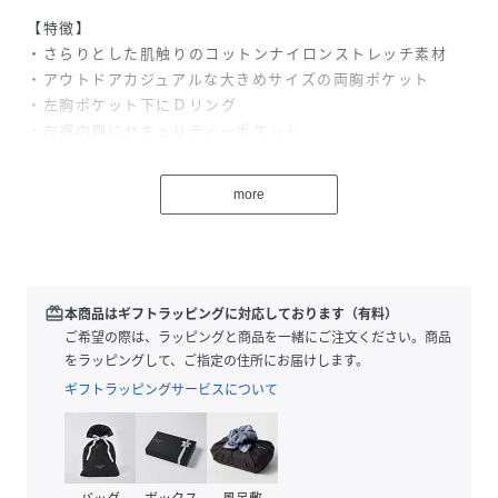
【特徴】
・さらりとした肌触りのコットンナイロンストレッチ素材
・アウトドアカジュアルな大きめサイズの両胸ポケット
・左胸ポケット下にＤリング
・左裾内側にセキュリティーポケット
・コンパクトな丈感と、ゆったりとしたボックスシルエット
・一枚、レイヤリング、羽織りにもおすすめ
more
・日常、アウトドアにもおすすめ
・原産国にインドとバングラデシュがございます。予めご了
承ください。
redeem
本商品はギフトラッピングに対応しております（有料）
性別タイプ
レディース
ご希望の際は、ラッピングと商品を一緒にご注文ください。商品
をラッピングして、ご指定の住所にお届けします。
素材
ミッドウェイトプレーンウィーブ（コットン
ギフトラッピングサービスについて
71%、ナイロン27%、ポリウレタン2%)
サイズ
S[S]、M[M]、L[L]、XL[XL]
品番
RK4161_AR5235
バッグ
ボックス
風呂敷