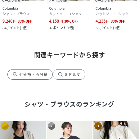
クーポン対象
クーポン対象
クーポン対象
Columbia
Columbia
Columbia
シャツ・ブラウス
カットソー・Tシャツ
カットソー・Tシャツ
9,240
4,158
4,235
円
30
%
OFF
円
30
%
OFF
円
30
%
OFF
84
ポイント
(
1倍
)
37
ポイント
(
1倍
)
38
ポイント
(
1倍
)
関連キーワードから探す
search
search
七分袖・五分袖
ミドル丈
シャツ・ブラウス
のランキング
1
2
3