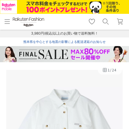
menu
home
search
favorite_border
shopping_cart
lock_outline
メニュー
トップ
検索
お気に入り
カート
ログイン
3,980円(税込)以上のお買い物で送料無料！
熊本県を中心とする地震の影響による配送遅延のお知らせ
1
/
24