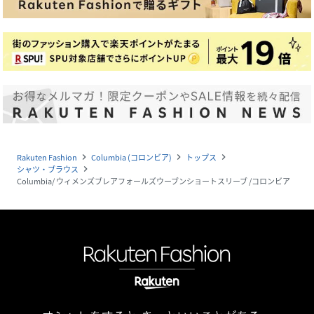
Rakuten Fashion
Columbia (コロンビア)
トップス
navigate_next
navigate_next
navigate_next
シャツ・ブラウス
navigate_next
Columbia/ ウィメンズブレアフォールズウーブンショートスリーブ /コロンビア