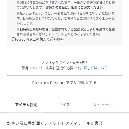
※同時に複数の商品を注文された場合、一番遅い発送予定日にまとめ
て発送いたします。
お急ぎの商品は、個別にご注文ください。
※Rakuten Fashionでは、一部商品でお届け日時をご指定いただけま
す。日時指定をしていただくと、ご希望の日にお届けできるよう手配
いたします。
※日時指定がない場合、記載されている発送予定日よりも遅れて発送
される場合がございますので、あらかじめご了承ください。
local_shipping
3,980
円以上の購入で送料無料
アプリならポイント最大3倍！
毎月エントリー＆条件達成が必要です。
詳しくはこちら
Rakuten Fashionアプリで購入する
アイテム説明
サイズ
レビュー(0)
かゆい所に手が届く、アウトドアディテール充実◎