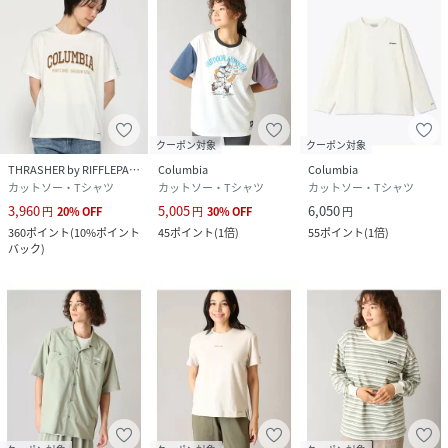
クーポン対象
クーポン対象
THRASHER by RIFFLEPAGE
Columbia
Columbia
カットソー・Tシャツ
カットソー・Tシャツ
カットソー・Tシャツ
3,960
5,005
6,050
円
20
%
OFF
円
30
%
OFF
円
360
ポイント
(
10%ポイント
45
ポイント
(
1倍
)
55
ポイント
(
1倍
)
バック
)