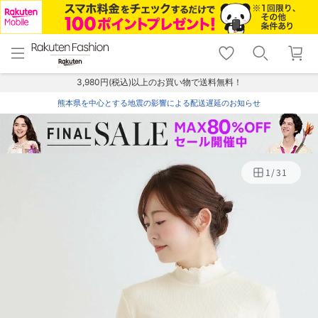
menu
home
search
favorite_border
shopping_cart
lock_outline
メニュー
トップ
検索
お気に入り
カート
ログイン
3,980円(税込)以上のお買い物で送料無料！
熊本県を中心とする地震の影響による配送遅延のお知らせ
1
/
31