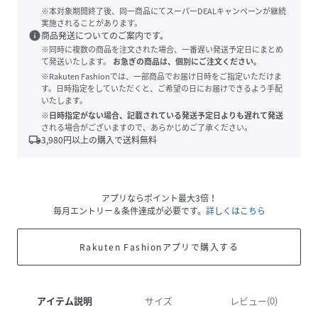
※本対象期間終了後、同一商品にてスーパーDEALキャンペーンが継続
実施されることがあります。
info
商品発送についてのご案内です。
※同時に複数の商品を注文された場合、一番遅い発送予定日にまとめ
て発送いたします。
お急ぎの商品は、個別にご注文ください。
※Rakuten Fashionでは、一部商品でお届け日時をご指定いただけま
す。日時指定をしていただくと、ご希望の日にお届けできるよう手配
いたします。
※日時指定がない場合、記載されている発送予定日よりも遅れて発送
される場合がございますので、あらかじめご了承ください。
local_shipping
3,980
円以上の購入で送料無料
アプリならポイント最大3倍！
毎月エントリー＆条件達成が必要です。
詳しくはこちら
Rakuten Fashionアプリで購入する
アイテム説明
サイズ
レビュー(0)