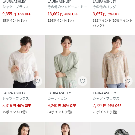
LAURA ASHLEY
LAURA ASHLEY
LAURA ASHLEY
シャツ・ブラウス
その他のワンピース・ドレス
その他のバッグ
9,355
13,662
3,657
円
37
%
OFF
円
46
%
OFF
円
5
%
OFF
85
ポイント
(
1倍
)
124
ポイント
(
1倍
)
332
ポイント
(
10%ポイント
バック
)
LAURA ASHLEY
LAURA ASHLEY
LAURA ASHLEY
シャツ・ブラウス
カーディガン
シャツ・ブラウス
8,316
9,240
7,722
円
46
%
OFF
円
30
%
OFF
円
46
%
OFF
75
ポイント
(
1倍
)
84
ポイント
(
1倍
)
70
ポイント
(
1倍
)