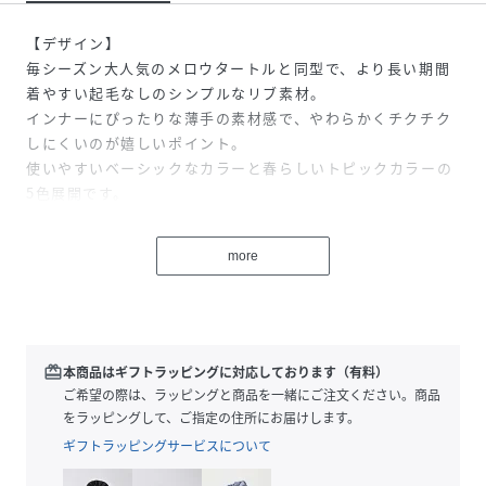
【デザイン】
毎シーズン大人気のメロウタートルと同型で、より長い期間
着やすい起毛なしのシンプルなリブ素材。
インナーにぴったりな薄手の素材感で、やわらかくチクチク
しにくいのが嬉しいポイント。
使いやすいベーシックなカラーと春らしいトピックカラーの
5色展開です。
首元と袖先のメロウ始末がさりげなくスタイリングに花を添
えます。
more
【素材】
ストレッチが効いた薄手のレーヨン混素材。
redeem
本商品はギフトラッピングに対応しております（有料）
※照明の関係により、実際よりも色味が違って見える場合が
ご希望の際は、ラッピングと商品を一緒にご注文ください。商品
あります。また、パソコン・スマートフォンなどの環境によ
をラッピングして、ご指定の住所にお届けします。
り、若干製品と画像のカラーが異なる場合もございます。
ギフトラッピングサービスについて