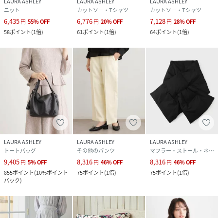
LAURA ASHLEY
LAURA ASHLEY
LAURA ASHLEY
ニット
カットソー・Tシャツ
カットソー・Tシャツ
6,435
6,776
7,128
円
55
%
OFF
円
20
%
OFF
円
28
%
OFF
58
ポイント
(
1倍
)
61
ポイント
(
1倍
)
64
ポイント
(
1倍
)
LAURA ASHLEY
LAURA ASHLEY
LAURA ASHLEY
トートバッグ
その他のパンツ
マフラー・ストール・ネックウォーマー
9,405
8,316
8,316
円
5
%
OFF
円
46
%
OFF
円
46
%
OFF
855
ポイント
(
10%ポイント
75
ポイント
(
1倍
)
75
ポイント
(
1倍
)
バック
)