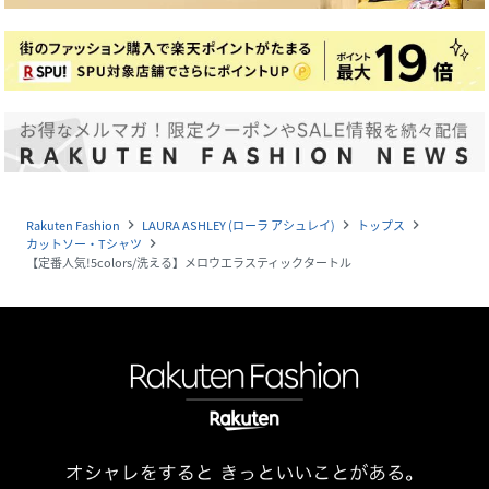
Rakuten Fashion
LAURA ASHLEY (ローラ アシュレイ)
トップス
navigate_next
navigate_next
navigate_next
カットソー・Tシャツ
navigate_next
【定番人気!5colors/洗える】メロウエラスティックタートル