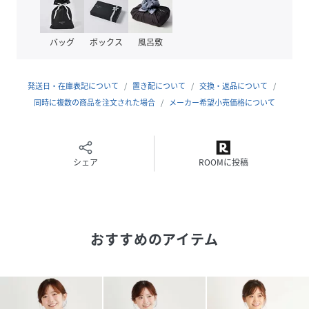
性別タイプ
レディース
原産国
中国製
バッグ
ボックス
風呂敷
素材
レーヨン95％ ポリウレタン5％
発送日・在庫表記について
置き配について
交換・返品について
サイズ
38(M)、40(L)
同時に複数の商品を注文された場合
メーカー希望小売価格について
クリーニング
手洗い可
品番
RK3979_999909N9811018
シェア
ROOMに投稿
(
999909N9811018-004-38 RK3979
)
おすすめのアイテム