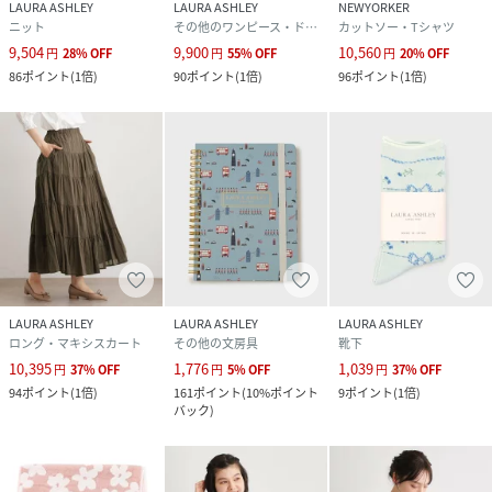
LAURA ASHLEY
LAURA ASHLEY
NEWYORKER
ニット
その他のワンピース・ドレス
カットソー・Tシャツ
9,504
9,900
10,560
円
28
%
OFF
円
55
%
OFF
円
20
%
OFF
86
ポイント
(
1倍
)
90
ポイント
(
1倍
)
96
ポイント
(
1倍
)
LAURA ASHLEY
LAURA ASHLEY
LAURA ASHLEY
ロング・マキシスカート
その他の文房具
靴下
10,395
1,776
1,039
円
37
%
OFF
円
5
%
OFF
円
37
%
OFF
94
ポイント
(
1倍
)
161
ポイント
(
10%ポイント
9
ポイント
(
1倍
)
バック
)