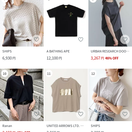
SHIPS
A BATHING APE
URBAN RESEARCH DOORS
6,930
12,100
3,267
円
円
円
46
%
OFF
10
11
12
Ranan
UNITED ARROWS LTD. OUTLET
SHIPS