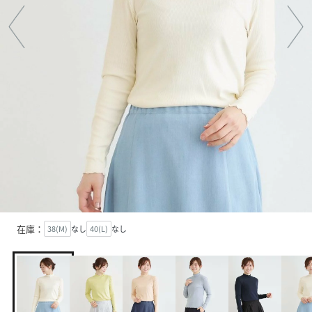
在庫：
38(M)
なし
40(L)
なし