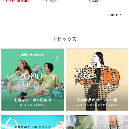
2,198
3,960
3,300
円
45
%
OFF
円
円
more
navigate_next
トピックス