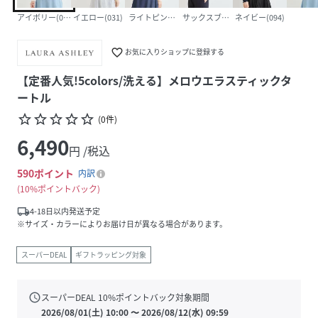
アイボリー(004)
イエロー(031)
ライトピンク(070)
サックスブルー(090)
ネイビー(094)
favorite_border
お気に入りショップに登録する
【定番人気!5colors/洗える】メロウエラスティックタ
ートル
star_border
star_border
star_border
star_border
star_border
(
0
件
)
6,490
円 /税込
590
ポイント
内訳
10%ポイントバック
local_shipping
4-18日以内発送予定
※サイズ・カラーによりお届け日が異なる場合があります。
スーパーDEAL
ギフトラッピング対象
schedule
スーパーDEAL
10
%ポイントバック対象期間
2026/08/01(土) 10:00
〜
2026/08/12(水) 09:59