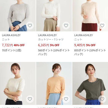
LAURA ASHLEY
LAURA ASHLEY
LAURA ASHLEY
ニット
カットソー・Tシャツ
ニット
7,722
6,165
9,405
円
46
%
OFF
円
5
%
OFF
円
5
%
OFF
70
ポイント
(
1倍
)
560
ポイント
(
10%ポイント
855
ポイント
(
10%ポイント
バック
)
バック
)