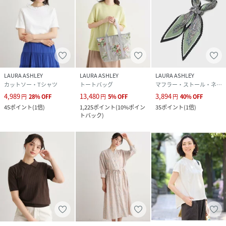
LAURA ASHLEY
LAURA ASHLEY
LAURA ASHLEY
カットソー・Tシャツ
トートバッグ
マフラー・ストール・ネックウォーマー
4,989
13,480
3,894
円
28
%
OFF
円
5
%
OFF
円
40
%
OFF
45
ポイント
(
1倍
)
1,225
ポイント
(
10%ポイン
35
ポイント
(
1倍
)
トバック
)