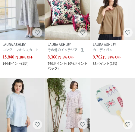
LAURA ASHLEY
LAURA ASHLEY
LAURA ASHLEY
ロング・マキシスカート
その他のインテリア・生活雑貨
カーディガン
15,840
8,360
9,702
円
28
%
OFF
円
5
%
OFF
円
37
%
OFF
144
ポイント
(
1倍
)
760
ポイント
(
10%ポイント
88
ポイント
(
1倍
)
バック
)