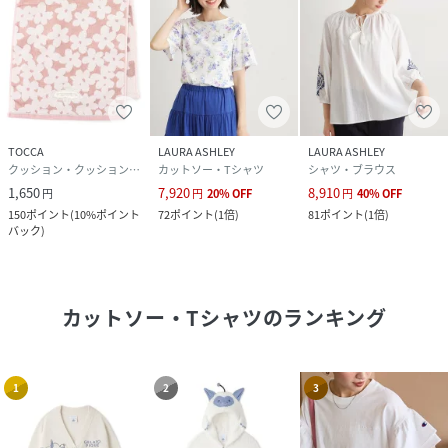
TOCCA
LAURA ASHLEY
LAURA ASHLEY
クッション・クッションカバー
カットソー・Tシャツ
シャツ・ブラウス
1,650
7,920
8,910
円
円
20
%
OFF
円
40
%
OFF
150
ポイント
(
10%ポイント
72
ポイント
(
1倍
)
81
ポイント
(
1倍
)
バック
)
カットソー・Tシャツ
のランキング
1
2
3