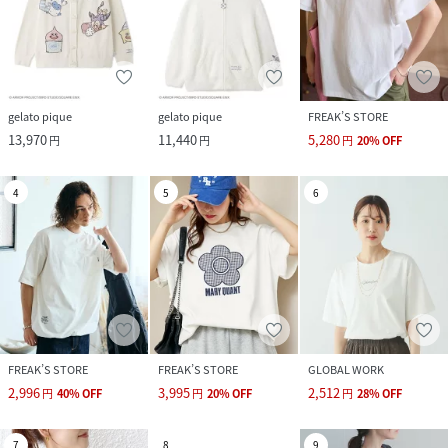
gelato pique
gelato pique
FREAK’S STORE
13,970
11,440
5,280
円
円
円
20
%
OFF
4
5
6
FREAK’S STORE
FREAK’S STORE
GLOBAL WORK
2,996
3,995
2,512
円
40
%
OFF
円
20
%
OFF
円
28
%
OFF
7
8
9