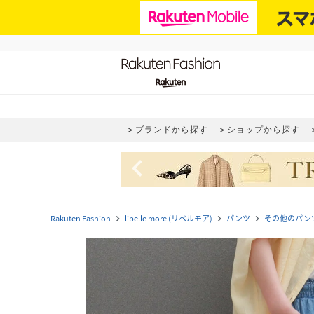
ブランドから探す
ショップから探す
navigate_before
Rakuten Fashion
libelle more (リベルモア)
パンツ
その他のパン
navigate_next
navigate_next
navigate_next