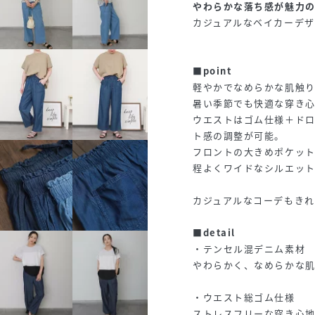
やわらかな落ち感が魅力
カジュアルなベイカーデ
■point
軽やかでなめらかな肌触
暑い季節でも快適な穿き心
ウエストはゴム仕様＋ド
ト感の調整が可能。
フロントの大きめポケッ
程よくワイドなシルエッ
カジュアルなコーデもき
■detail
・テンセル混デニム素材
やわらかく、なめらかな
・ウエスト総ゴム仕様
ストレスフリーな穿き心