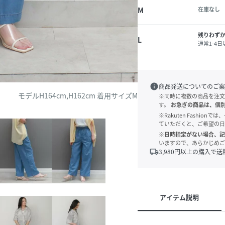
M
在庫なし
残りわず
L
通常1-4
info
商品発送についてのご案
モデルH164cm,H162cm 着用サイズM
※同時に複数の商品を注文
す。
お急ぎの商品は、個
※Rakuten Fashi
ていただくと、ご希望の日
※日時指定がない場合、記
いますので、あらかじめご
local_shipping
3,980
円以上の購入で送
アイテム説明