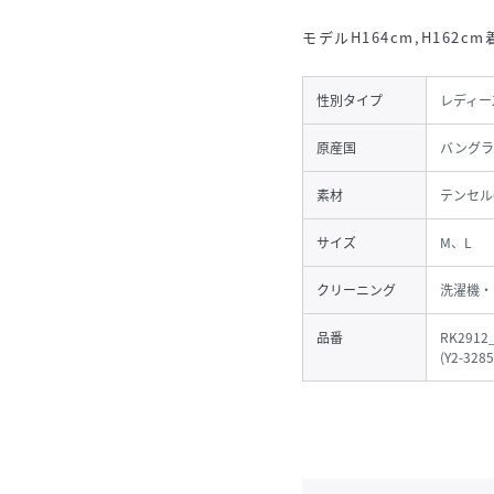
モデルH164cm,H162c
性別タイプ
レディー
原産国
バングラ
素材
テンセル
サイズ
M、L
クリーニング
洗濯機・
品番
RK2912
(
Y2-3285