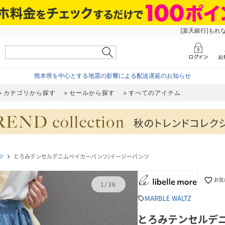
[楽天銀行]もれ
熊本県を中心とする地震の影響による配送遅延のお知らせ
カテゴリから探す
セールから探す
すべてのアイテム
ツ
とろみテンセルデニムベイカーパンツ/イージーパンツ
navigate_next
favorite_border
お気
1
/
36
MARBLE WALTZ
sell
とろみテンセルデ