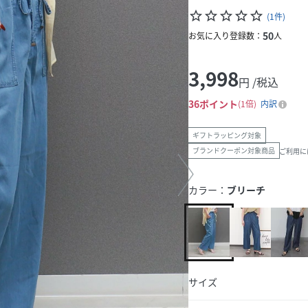
star_border
star_border
star_border
star_border
star_border
(
1
件
)
50
お気に入り登録数：
人
3,998
円 /税込
36
ポイント
1倍
内訳
ギフトラッピング対象
ブランドクーポン対象商品
ご利用に
カラー：
ブリーチ
サイズ