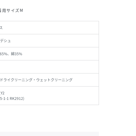
m着用サイズM
ス
デシュ
65%、綿35%
ドライクリーニング・ウェットクリーニング
_Y2
5-1-1 RK2912
)