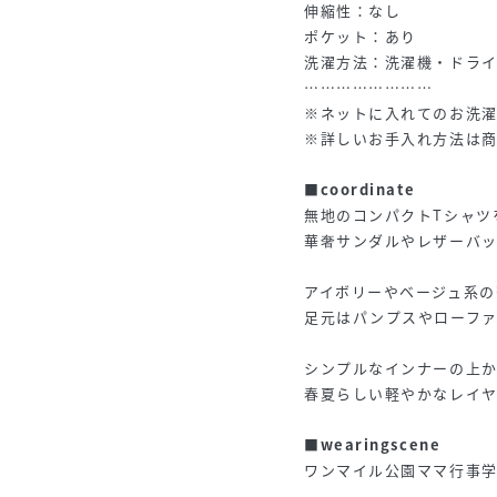
伸縮性：なし
ポケット：あり
洗濯方法：洗濯機・ドラ
……………………
※ネットに入れてのお洗
※詳しいお手入れ方法は商
■coordinate
無地のコンパクトTシャツ
華奢サンダルやレザーバッ
アイボリーやベージュ系の
足元はパンプスやローフ
シンプルなインナーの上か
春夏らしい軽やかなレイ
■wearingscene
ワンマイル公園ママ行事
--------------------------