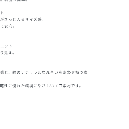
ット
ホがさっと入るサイズ感。
いて安心。
ルエット
り見え。
ち感と、綿のナチュラルな風合いをあわせ持つ素
乾性に優れた環境にやさしいエコ素材です。