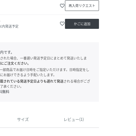
favorite_border
再入荷リクエスト
か
favorite_border
かごに追加
日以内発送予定
内です。
された場合、一番遅い発送予定日にまとめて発送いたしま
別にご注文ください。
onでは、一部商品でお届け日時をご指定いただけます。日時指定をし
にお届けできるよう手配いたします。
載されている発送予定日よりも遅れて発送
される場合がござ
了承ください。
料無料
サイズ
レビュー(1)