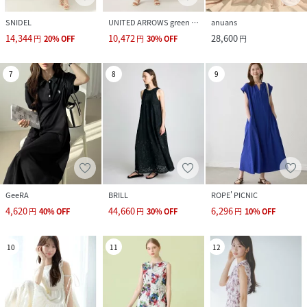
SNIDEL
UNITED ARROWS green label relaxing
anuans
14,344
10,472
28,600
円
20
%
OFF
円
30
%
OFF
円
7
8
9
GeeRA
BRILL
ROPE' PICNIC
4,620
44,660
6,296
円
40
%
OFF
円
30
%
OFF
円
10
%
OFF
10
11
12