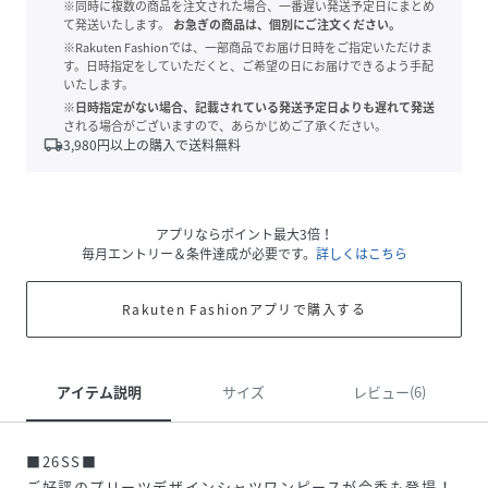
※同時に複数の商品を注文された場合、一番遅い発送予定日にまとめ
て発送いたします。
お急ぎの商品は、個別にご注文ください。
※Rakuten Fashionでは、一部商品でお届け日時をご指定いただけま
す。日時指定をしていただくと、ご希望の日にお届けできるよう手配
いたします。
※日時指定がない場合、記載されている発送予定日よりも遅れて発送
される場合がございますので、あらかじめご了承ください。
local_shipping
3,980
円以上の購入で送料無料
アプリならポイント最大3倍！
毎月エントリー＆条件達成が必要です。
詳しくはこちら
Rakuten Fashionアプリで購入する
アイテム説明
サイズ
レビュー(6)
■26SS■
ご好評のプリーツデザインシャツワンピースが今季も登場！