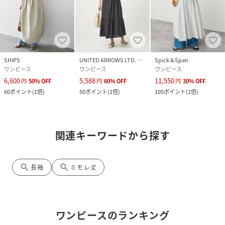
SHIPS
UNITED ARROWS LTD. OUTLET
Spick & Span
ワンピース
ワンピース
ワンピース
6,600
5,588
11,550
円
50
%
OFF
円
60
%
OFF
円
30
%
OFF
60
ポイント
(
1倍
)
50
ポイント
(
1倍
)
105
ポイント
(
1倍
)
関連キーワードから探す
search
search
長袖
ミモレ丈
ワンピース
のランキング