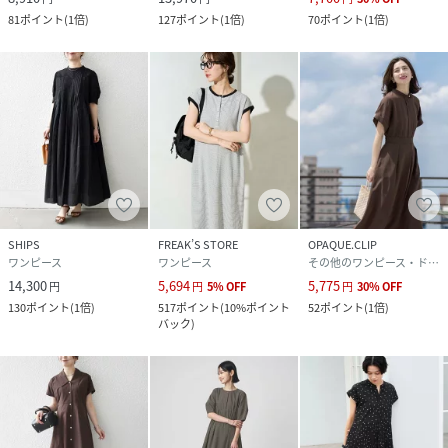
性別タイプ
レディース
81
ポイント
(
1倍
)
127
ポイント
(
1倍
)
70
ポイント
(
1倍
)
原産国
中国
素材
レーヨン90％、 ポリエステル10％
サイズ
ONE SIZE
品番
RK2736_224530043
(
224530043-19-99 RK2736
)
SHIPS
FREAK’S STORE
OPAQUE.CLIP
ワンピース
ワンピース
その他のワンピース・ドレス
14,300
5,694
5,775
円
円
5
%
OFF
円
30
%
OFF
130
ポイント
(
1倍
)
517
ポイント
(
10%ポイント
52
ポイント
(
1倍
)
バック
)