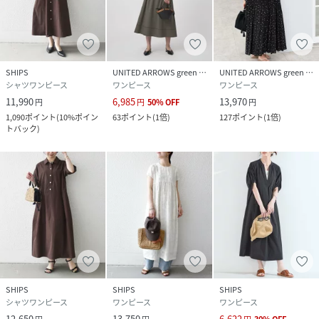
SHIPS
UNITED ARROWS green label relaxing
UNITED ARROWS green label relaxing
シャツワンピース
ワンピース
ワンピース
11,990
6,985
13,970
円
円
50
%
OFF
円
1,090
ポイント
(
10%ポイン
63
ポイント
(
1倍
)
127
ポイント
(
1倍
)
トバック
)
SHIPS
SHIPS
SHIPS
シャツワンピース
ワンピース
ワンピース
12,650
13,750
6,622