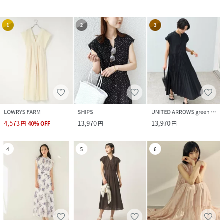
1
2
3
LOWRYS FARM
SHIPS
UNITED ARROWS green label relaxing
4,573
13,970
13,970
円
40
%
OFF
円
円
4
5
6