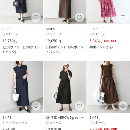
SHIPSOUTLET各店、ECサイトでの取り扱いとなります。
店舗へお問合せの際は、全国のSHIPSOUTLET各店までお願
いいたします。
その他のSHIPS各店舗へのお取り寄せ対応は致しかねますの
で、予めご了承の程お願いいたします。
SHIPS
SHIPS
SHIPS
ワンピース
ワンピース
ワンピース
□SHIPSColors
13,750
12,650
5,346
円
円
円
40
%
OFF
SHIPSのコンセプト「STYLISHSTANDARD」のフィルター
1,250
ポイント
(
10%ポイン
1,150
ポイント
(
10%ポイン
48
ポイント
(
1倍
)
トバック
)
トバック
)
を通して、カジュアルからビジネスまでのアイテムをリーズ
ナブルなプライスで構成したオリジナルレーベルです。
メンズ、ウィメンズ、キッズをラインナップし、OUTLET各
店舗、ECサイトを中心に展開。
様々なライフスタイルに寄り添い、自分らしさを表現できる
トータルアイテムを提案します。
ブラック：162cm着用サイズ：ONESIZE
ベージュ：162cm着用サイズ：ONESIZE
ライトブルー：162cm着用サイズ：ONESIZE
ネイビー：162cmB78W58H82着用サイズ：ONESIZE
SHIPS
UNITED ARROWS green label relaxing
SHIPS
シャツワンピース
ワンピース
ワンピース
8,910
13,970
7,700
円
円
円
30
%
OFF