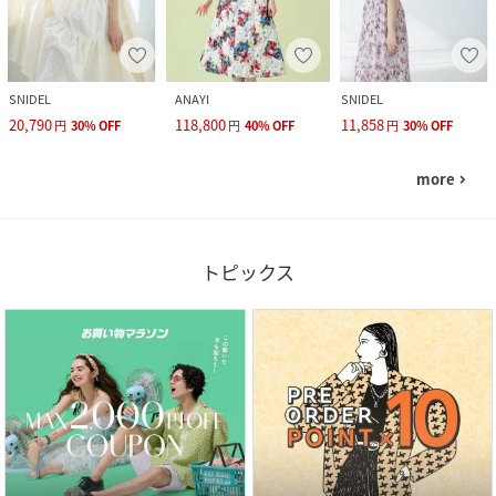
SNIDEL
ANAYI
SNIDEL
20,790
118,800
11,858
円
30
%
OFF
円
40
%
OFF
円
30
%
OFF
more
navigate_next
トピックス