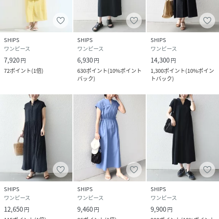
ブラック：410g
ベージュ/ネイビー：400ｇ
ライトブルー：390g
SHIPS
SHIPS
SHIPS
※カラーによって重量が異なります。
ワンピース
ワンピース
ワンピース
7,920
6,930
14,300
円
円
円
72
ポイント
(
1倍
)
630
ポイント
(
10%ポイント
1,300
ポイント
(
10%ポイン
※旧品番(224-52-0051)と素材と色味が若干異なります。
バック
)
トバック
)
※日光や照明光による色あせにご注意ください。
※摩擦による毛羽立ち、白化にご注意ください。
※水分が付着するとシミになりますのでご注意ください。
※しわ、プリーツ加工は、永久的なものではありません。
※着用、洗濯の繰り返しで、しわ、プリーツは徐々に消失し
ていきます。
※シワ加工、プリーツ加工の再加工はできません。
※クリーニング店に出される際は、しわ、プリーツ加工製品
SHIPS
SHIPS
SHIPS
であることを必ずお伝えください。
ワンピース
ワンピース
ワンピース
※ザラザラとした肌触りがありますので、ご購入の前に必ず
12,650
9,460
9,900
円
円
円
ご確認してください。