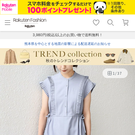
menu
home
search
favorite_border
shopping_cart
lock_outline
メニュー
トップ
検索
お気に入り
カート
ログイン
3,980円(税込)以上のお買い物で送料無料！
熊本県を中心とする地震の影響による配送遅延のお知らせ
1
/
37