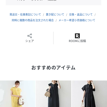
一枚でスタイリングが完成する主役ワンピース。
パンツとのレイヤードや、ジャケットやカーディガンを羽織
るなど、気温やシーンに合わせたアレンジもおすすめです。
発送日・在庫表記について
置き配について
交換・返品について
足元次第でカジュアルにもきれいめにも着こなしていただけ
同時に複数の商品を注文された場合
メーカー希望小売価格について
ます。
同じシリーズで長袖のご用意もございます。
長袖品番：224-56-0013
シェア
ROOMに投稿
※モールサイトによって(ハイフン/-)抜きでの品番表記とな
ります。
------------------------------
おすすめのアイテム
生地の厚み：中間
伸縮性：無
透け感：無
光沢感：無
水洗い：手洗い可
------------------------------
【重量】