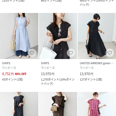
115
ポイント
(
1倍
)
86
ポイント
(
1倍
)
900
ポイント
(
10%ポイント
※汗や雨等の水分や摩擦により、他の衣類に色移りする場合
バック
)
がありますので、淡色衣類との組み合わせはご注意くださ
い。
※着用、洗濯時のスレで表面が毛羽立ち白っぽくなる場合が
ありますのでご注意ください。
※濡れたまま放置すると、他のものへの色移りや、色泣きす
る場合がありますのでご注意ください。
※保管の際は窓際を避けてください。
※末永く愛用頂く為に、アテンションタグを必ずご確認の
上、着用又はお取り扱いください。
SHIPS
SHIPS
UNITED ARROWS green label relaxing
ワンピース
ワンピース
ワンピース
※画像の商品はサンプルです。
4,752
13,970
13,970
円
40
%
OFF
円
円
実際の商品と仕様、加工、サイズが若干異なる場合がござい
43
ポイント
(
1倍
)
1,270
ポイント
(
10%ポイン
127
ポイント
(
1倍
)
ます。
トバック
)
※商品の色味は、物撮りの詳細画像をご参照ください。
※こちらの商品はアウトレットのオリジナルレーベル商品で
す。