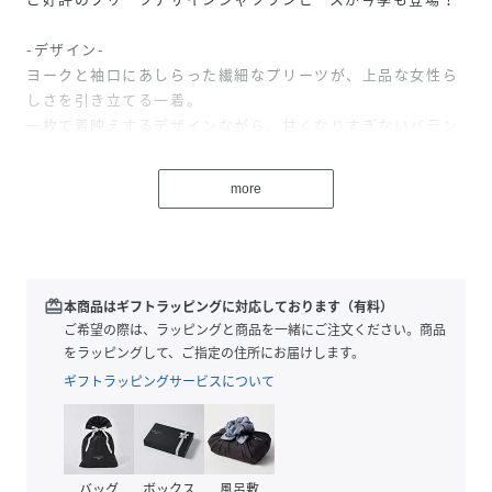
-デザイン-
ヨークと袖口にあしらった繊細なプリーツが、上品な女性ら
しさを引き立てる一着。
一枚で着映えするデザインながら、甘くなりすぎないバラン
スに仕上げました。
ウエストはサイドの紐で調整可能。
more
きゅっと絞ってメリハリのあるシルエットにも、ゆるめてス
トンと落ちるリラックス感のある着こなしにも、気分に合わ
せてお楽しみいただけます。
-素材-
redeem
本商品はギフトラッピングに対応しております（有料）
ポリエステル混紡のレーヨン生地なので、落ち感があり柔ら
ご希望の際は、ラッピングと商品を一緒にご注文ください。商品
かい風合いです。
をラッピングして、ご指定の住所にお届けします。
薄手すぎない程よい肉感で、身体のラインを拾いにくく安心
ギフトラッピングサービスについて
感のある着心地。
動くたびに揺れる軽やかさもポイントです。
-コーディネート-
バッグ
ボックス
風呂敷