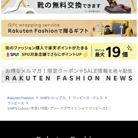
Rakuten Fashion
SHIPS (シップス)
ワンピース・ドレス
navigate_next
navigate_next
navigate_next
ワンピース
navigate_next
SHIPS Colors:<手洗い可能>プリーツ デザイン シャツ ワンピース2◇