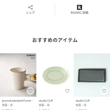
さも持ち合わせています。
シェア
ROOMに投稿
---石松信彦さんの器---
茨城県笠間の陶芸家、石松信彦さん。
陶芸が盛んな栃木県・益子町で器を中心に生活雑貨を展開す
るSTAR NET監修のもと、石松さんの丁寧な手仕事で1つ1つ
おすすめのアイテム
丁寧に作られている器をDOORSはご紹介しています。
土味を生かしたモダンなデザインは、使い心地と共に、食卓
にほんの豊かさと彩りを添えてくれます。
-----------------------------------
【対応一覧】
電子レンジ:〇
食器洗浄機:〇
オーブン:×
直火:×
journal standard Furniture
studio CLIP
studio CLIP
※商品画像は、光の当たり具合やパソコンなどの閲覧環境に
食器・皿
食器・皿
食器・皿
より、実際の色味と異なって見える場合がございます。予め