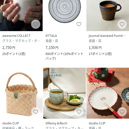
awesome COLLECT
IITTALA
journal standard Furniture
グラス・マグカップ・タンブラー
食器・皿
食器・皿
2,750
7,150
1,936
円
円
円
25
ポイント
(
1倍
)
650
ポイント
(
10%ポイント
17
ポイント
(
1倍
)
バック
)
studio CLIP
Villeroy & Boch
studio CLIP
収納用品・棚・ラック
グラス・マグカップ・タンブラー
食器・皿