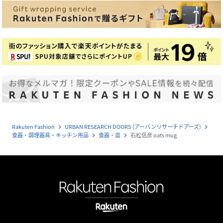
Rakuten Fashion
URBAN RESEARCH DOORS (アーバンリサーチドアーズ)
navigate_next
navigate_next
食器・調理器具・キッチン用品
食器・皿
石松信彦 oats mug
navigate_next
navigate_next