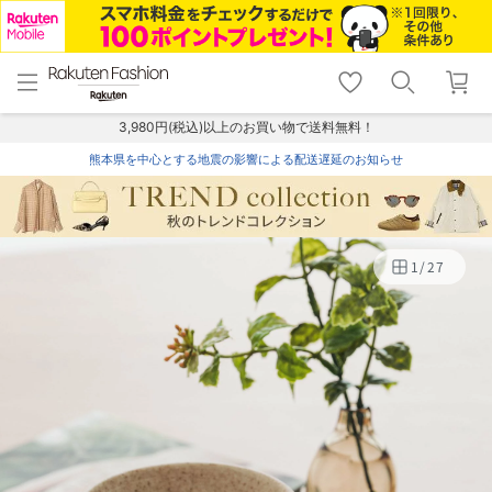
menu
home
search
favorite_border
shopping_cart
lock_outline
メニュー
トップ
検索
お気に入り
カート
ログイン
3,980円(税込)以上のお買い物で送料無料！
熊本県を中心とする地震の影響による配送遅延のお知らせ
1
/
27