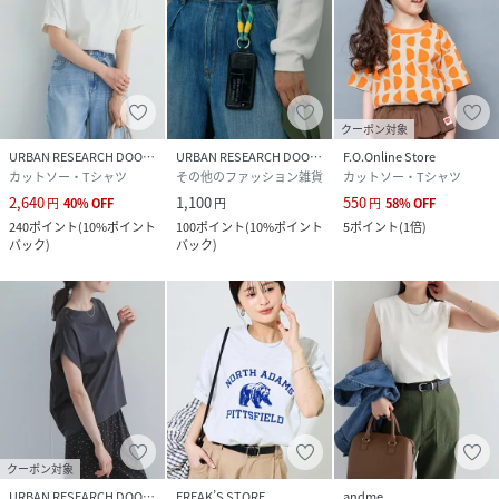
クーポン対象
URBAN RESEARCH DOORS
URBAN RESEARCH DOORS
F.O.Online Store
カットソー・Tシャツ
その他のファッション雑貨
カットソー・Tシャツ
2,640
1,100
550
円
40
%
OFF
円
円
58
%
OFF
240
ポイント
(
10%ポイント
100
ポイント
(
10%ポイント
5
ポイント
(
1倍
)
バック
)
バック
)
クーポン対象
URBAN RESEARCH DOORS
FREAK’S STORE
andme