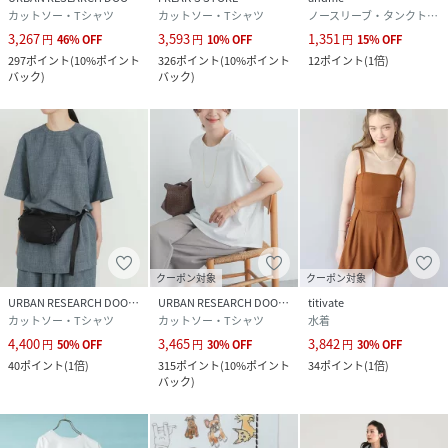
カットソー・Tシャツ
カットソー・Tシャツ
ノースリーブ・タンクトップ
3,267
3,593
1,351
円
46
%
OFF
円
10
%
OFF
円
15
%
OFF
297
ポイント
(
10%ポイント
326
ポイント
(
10%ポイント
12
ポイント
(
1倍
)
バック
)
バック
)
クーポン対象
クーポン対象
URBAN RESEARCH DOORS
URBAN RESEARCH DOORS
titivate
カットソー・Tシャツ
カットソー・Tシャツ
水着
4,400
3,465
3,842
円
50
%
OFF
円
30
%
OFF
円
30
%
OFF
40
ポイント
(
1倍
)
315
ポイント
(
10%ポイント
34
ポイント
(
1倍
)
バック
)