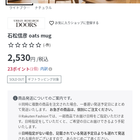
ライトブラウン
ナチュラル
favorite_border
お気に入りショップに登録する
石松信彦 oats mug
star_border
star_border
star_border
star_border
star_border
(
-
件
)
2,530
円 /税込
23
ポイント
1倍
内訳
SOLD OUT
ギフトラッピング対象
info
商品発送についてのご案内です。
※同時に複数の商品を注文された場合、一番遅い発送予定日にまとめ
て発送いたします。
お急ぎの商品は、個別にご注文ください。
※Rakuten Fashionでは、一部商品でお届け日時をご指定いただけま
す。日時指定をしていただくと、ご希望の日にお届けできるよう手配
いたします。
※日時指定がない場合、記載されている発送予定日よりも遅れて発送
される場合がございますので、あらかじめご了承ください。