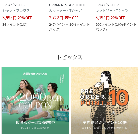
FREAK’S STORE
URBAN RESEARCH DOORS
FREAK’S STORE
シャツ・ブラウス
カットソー・Tシャツ
カットソー・Tシャツ
3,995
2,722
3,194
円
20
%
OFF
円
55
%
OFF
円
20
%
OFF
36
ポイント
(
1倍
)
247
ポイント
(
10%ポイント
290
ポイント
(
10%ポイント
バック
)
バック
)
トピックス