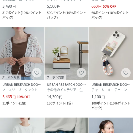
3,490
5,500
660
円
円
円
50
%
OFF
317
ポイント
(
10%ポイント
500
ポイント
(
10%ポイント
60
ポイント
(
10%ポイント
バック
)
バック
)
バック
)
クーポン対象
クーポン対象
URBAN RESEARCH DOORS
URBAN RESEARCH DOORS
URBAN RESEARCH DOORS
ノースリーブ・タンクトップ
その他のインテリア・生活雑貨
チャーム・キーチェーン
3,465
14,300
1,100
円
10
%
OFF
円
円
31
ポイント
(
1倍
)
130
ポイント
(
1倍
)
100
ポイント
(
10%ポイント
バック
)