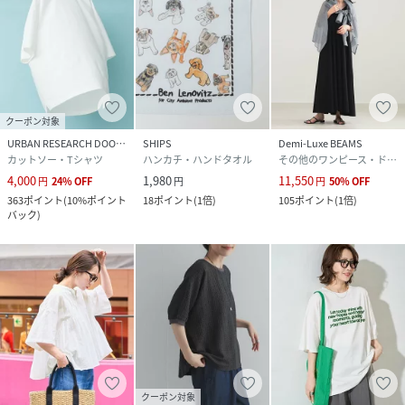
クーポン対象
URBAN RESEARCH DOORS
SHIPS
Demi-Luxe BEAMS
カットソー・Tシャツ
ハンカチ・ハンドタオル
その他のワンピース・ドレス
4,000
1,980
11,550
円
24
%
OFF
円
円
50
%
OFF
363
ポイント
(
10%ポイント
18
ポイント
(
1倍
)
105
ポイント
(
1倍
)
バック
)
クーポン対象