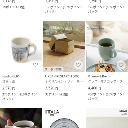
2,178
1,490
1,390
円
円
円
ご了承ください。
19
ポイント
(
1倍
)
135
ポイント
(
10%ポイント
126
ポイント
(
10%ポイント
※商品の色味の目安は、商品単体の画像をご参照ください。
バック
)
バック
)
▼お気に入り登録のおすすめ▼
お気に入り登録された商品は、マイページにて現在の価格情
報や在庫状況の確認が可能です。
お買い物リストの管理にぜひご利用ください。
性別タイプ
ユニセックス
クーポン対象
原産国
日本
studio CLIP
URBAN RESEARCH DOORS
Villeroy & Boch
食器・皿
その他のインテリア・生活雑貨
グラス・マグカップ・タンブラー
素材
-
2,970
3,520
4,400
円
円
円
270
ポイント
(
10%ポイント
32
ポイント
(
1倍
)
400
ポイント
(
10%ポイント
サイズ
-
バック
)
バック
)
品番
RJ9964_DR26910
(
DR26910-4031062-9o-1 RJ9964
)