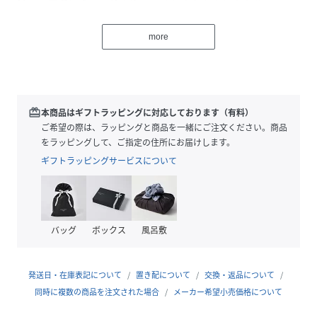
たかみを感じられるマグカップ
more
DOORSと長くお付き合いのある石松 信彦(いしまつ のぶひ
こ)さんに新しいマグをお作りいただきました。
コーヒーカップとマグカップの中間くらいのサイズ感で、飲
み口が広がっているので飲みやすい形状です。
redeem
本商品はギフトラッピングに対応しております（有料）
マットな質感が心地よい手触りで、上部に施された浮彫の線
ご希望の際は、ラッピングと商品を一緒にご注文ください。商品
は引き締まった印象となり、手仕事の丁寧さが感じられま
をラッピングして、ご指定の住所にお届けします。
す。
ギフトラッピングサービスについて
2色とも素朴で落ち着いたブラウン系で、釉薬の中に細かい
茶色の濃淡が変化をつけています。
ちょっと一息つきたいときや、お家に友人を招いたときの来
バッグ
ボックス
風呂敷
客用としても。
あらゆる食器との相性が良く、ペアで揃えていただくのもお
すすめ。
発送日・在庫表記について
置き配について
交換・返品について
同時に複数の商品を注文された場合
メーカー希望小売価格について
電子レンジや食洗機をご使用いただけるので、使い勝手の良