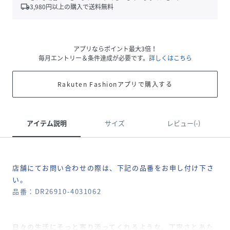
local_shipping
3,980
円以上の購入で送料無料
アプリならポイント最大3倍！
毎月エントリー＆条件達成が必要です。
詳しくはこちら
Rakuten Fashionアプリで購入する
アイテム説明
サイズ
レビュー(-)
店舗にてお問い合わせの際は、下記の品番をお申し付け下さ
い。
品番：DR26910-4031062
日々の生活にそっと寄り添ってくれるような、丁寧さとあた