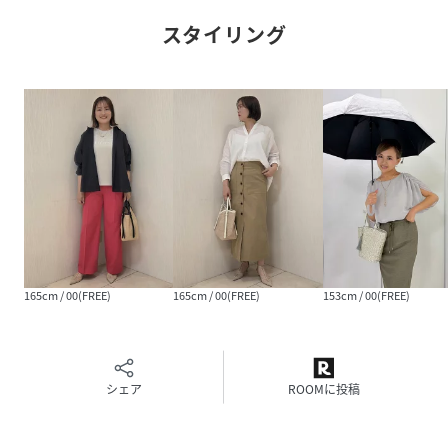
きれいめカジュアルからデイリースタイルまで幅広く活躍。
スタイリング
ワンピースや軽やかな春夏スタイルと合わせると、抜け感の
ある印象に仕上がります。
素材感を活かしたリラックス感のある着こなしがおすすめで
す。
【仕様】
・ポケット数：内側×2
■気になるアイテムは『お気に入り登録』がおすすめ！■
【お気に入り登録とは？】
オンラインサイトの各アイテムにある「ハートマーク」をク
165cm / 00(FREE)
165cm / 00(FREE)
153cm / 00(FREE)
リックして簡単に追加できます！
【おすすめPOINT】
お得な情報をGETできます！！
シェア
ROOMに投稿
POINT．1