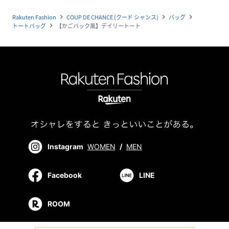
Rakuten Fashion
COUP DE CHANCE (クード シャンス)
バッグ
navigate_next
navigate_next
navigate_next
トートバッグ
【かごバック風】デイリートート
navigate_next
Instagram
WOMEN
/
MEN
Facebook
LINE
ROOM