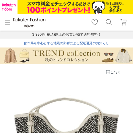
menu
home
search
favorite_border
shopping_cart
lock_outline
メニュー
トップ
検索
お気に入り
カート
ログイン
3,980円(税込)以上のお買い物で送料無料！
熊本県を中心とする地震の影響による配送遅延のお知らせ
1
/
34