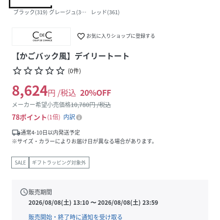
ブラック(319)
グレージュ(350)
レッド(361)
favorite_border
お気に入りショップに登録する
【かごバック風】デイリートート
star_border
star_border
star_border
star_border
star_border
(
0
件
)
8,624
円 /税込
20
%OFF
メーカー希望小売価格
10,780
円 /税込
78
ポイント
1倍
内訳
local_shipping
通常4-10日以内発送予定
※サイズ・カラーによりお届け日が異なる場合があります。
SALE
ギフトラッピング対象外
schedule
販売期間
2026/08/08(土) 13:10
〜
2026/08/08(土) 23:59
販売開始・終了時に通知を受け取る