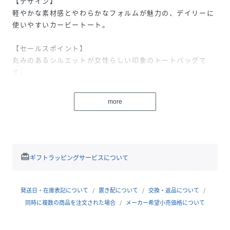
【デザイン】
軽やかな素材感とやわらかなフォルムが魅力の、デイリーに
使いやすいカービートート。
【セールスポイント】
丸みのあるシルエットが女性らしい印象のトートバッグで
す。
雑材素材を使用しているため、見た目以上に軽やかに持てる
のが特徴。
more
開口部はベロ付きマグネット仕様で、さっと開閉でき防犯面
も安心感があります。
内側にはファスナー付きポケットとオープンポケットを備え
ており、小物の整理がしやすい設計。
バッグの中がすっきり整い、実用性も兼ね備えています。
redeem
ギフトラッピングサービスについて
程よいサイズ感、調整可能なハンドルなど日常使いにちょう
どいいバランス。
表情のある素材感が、シンプルなコーディネートにもなじみ
発送日・在庫表記について
置き配について
交換・返品について
ます。
同時に複数の商品を注文された場合
メーカー希望小売価格について
【スタイリング】