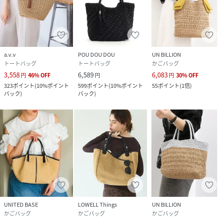
a.v.v
POU DOU DOU
UN BILLION
トートバッグ
トートバッグ
かごバッグ
3,558
6,589
6,083
円
46
%
OFF
円
円
30
%
OFF
323
ポイント
(
10%ポイント
599
ポイント
(
10%ポイント
55
ポイント
(
1倍
)
バック
)
バック
)
UNITED BASE
LOWELL Things
UN BILLION
かごバッグ
かごバッグ
かごバッグ