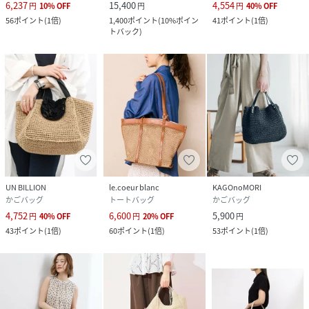
6,237
15,400
4,554
円
10
%
OFF
円
円
40
%
OFF
56
ポイント
(
1倍
)
1,400
ポイント
(
10%ポイン
41
ポイント
(
1倍
)
トバック
)
UN BILLION
le.coeur blanc
KAGOnoMORI
かごバッグ
トートバッグ
かごバッグ
4,752
6,600
5,900
円
40
%
OFF
円
20
%
OFF
円
43
ポイント
(
1倍
)
60
ポイント
(
1倍
)
53
ポイント
(
1倍
)