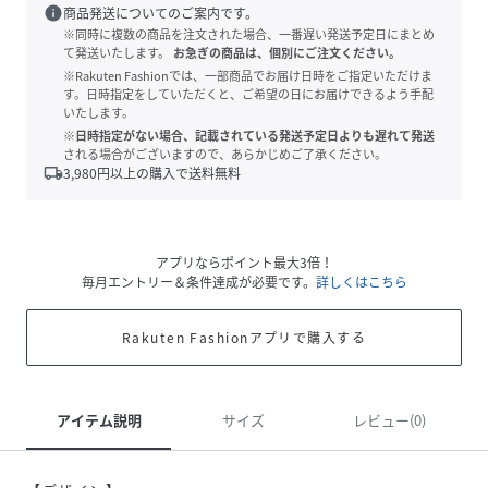
info
商品発送についてのご案内です。
※同時に複数の商品を注文された場合、一番遅い発送予定日にまとめ
て発送いたします。
お急ぎの商品は、個別にご注文ください。
※Rakuten Fashionでは、一部商品でお届け日時をご指定いただけま
す。日時指定をしていただくと、ご希望の日にお届けできるよう手配
いたします。
※日時指定がない場合、記載されている発送予定日よりも遅れて発送
される場合がございますので、あらかじめご了承ください。
local_shipping
3,980
円以上の購入で送料無料
アプリならポイント最大3倍！
毎月エントリー＆条件達成が必要です。
詳しくはこちら
Rakuten Fashionアプリで購入する
アイテム説明
サイズ
レビュー(0)