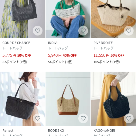
品番
RJ9486_20260118705003
(
20260118705003-319-00 RJ9486
)
COUP DE CHANCE
INDIVI
RIVE DROITE
トートバッグ
トートバッグ
トートバッグ
5,775
5,940
11,550
円
50
%
OFF
円
40
%
OFF
円
50
%
OFF
52
ポイント
(
1倍
)
54
ポイント
(
1倍
)
105
ポイント
(
1倍
)
Reflect
RODE SKO
KAGOnoMORI
トートバッグ
トートバッグ
かごバッグ