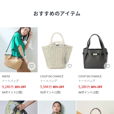
再入荷通知や、値下げ情報・在庫状況をメルマガにてお知ら
せ♪
おすすめのアイテム
POINT．2
マイページでお気に入り一覧をチェックでき、自分だけのお
買い物リストがつくれちゃう♪
※照明の関係により、実際よりも色味が違って見える場合が
あります。また、パソコン・スマートフォンなどの環境によ
り、若干製品と画像のカラーが異なる場合もございます。
性別タイプ
レディース
INDIVI
COUP DE CHANCE
COUP DE CHANCE
トートバッグ
トートバッグ
トートバッグ
原産国
中国製
9,240
5,544
5,280
円
30
%
OFF
円
40
%
OFF
円
60
%
OFF
84
ポイント
(
1倍
)
50
ポイント
(
1倍
)
48
ポイント
(
1倍
)
素材
ポリプロピレン ポリエチレン 合成皮革
サイズ
00(FREE)