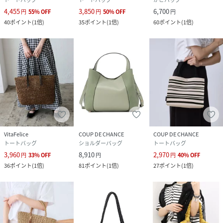
4,455
3,850
6,700
円
55
%
OFF
円
50
%
OFF
円
40
ポイント
(
1倍
)
35
ポイント
(
1倍
)
60
ポイント
(
1倍
)
VitaFelice
COUP DE CHANCE
COUP DE CHANCE
トートバッグ
ショルダーバッグ
トートバッグ
3,960
8,910
2,970
円
33
%
OFF
円
円
40
%
OFF
36
ポイント
(
1倍
)
81
ポイント
(
1倍
)
27
ポイント
(
1倍
)