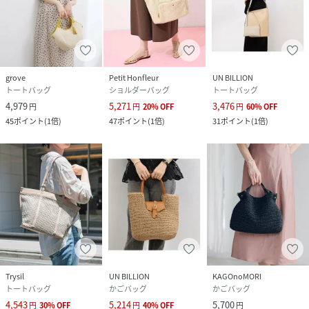
grove
Petit Honfleur
UN BILLION
トートバッグ
ショルダーバッグ
トートバッグ
4,979
5,271
3,476
円
円
20
%
OFF
円
60
%
OFF
45
ポイント
(
1倍
)
47
ポイント
(
1倍
)
31
ポイント
(
1倍
)
Trysil
UN BILLION
KAGOnoMORI
トートバッグ
かごバッグ
かごバッグ
4,543
5,214
5,700
円
30
%
OFF
円
40
%
OFF
円