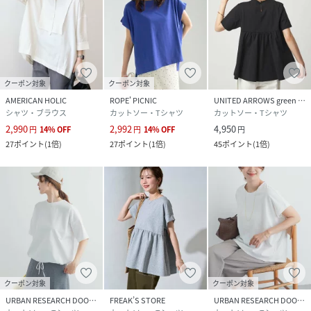
クーポン対象
クーポン対象
AMERICAN HOLIC
ROPE' PICNIC
UNITED ARROWS green label relaxing
シャツ・ブラウス
カットソー・Tシャツ
カットソー・Tシャツ
2,990
2,992
4,950
円
14
%
OFF
円
14
%
OFF
円
27
ポイント
(
1倍
)
27
ポイント
(
1倍
)
45
ポイント
(
1倍
)
クーポン対象
クーポン対象
URBAN RESEARCH DOORS
FREAK’S STORE
URBAN RESEARCH DOORS