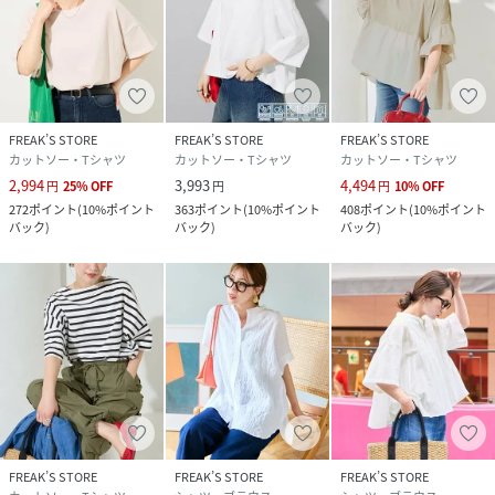
性別タイプ
レディース
原産国
中国
素材
綿48% ポリエステル43% ポリウレタン9%
FREAK’S STORE
FREAK’S STORE
FREAK’S STORE
カットソー・Tシャツ
カットソー・Tシャツ
カットソー・Tシャツ
サイズ
FREE
2,994
3,993
4,494
円
25
%
OFF
円
円
10
%
OFF
272
ポイント
(
10%ポイント
363
ポイント
(
10%ポイント
408
ポイント
(
10%ポイント
クリーニング
洗濯機洗い可能,漂白不可,タンブル乾燥不可,自然
バック
)
バック
)
バック
)
乾燥,アイロン仕上げ可能,ドライクリーニング可
能,ウエットクリーニング可能
品番
RJ9018_1323248901732
(
1323248901732-06-90 RJ9018
)
FREAK’S STORE
FREAK’S STORE
FREAK’S STORE