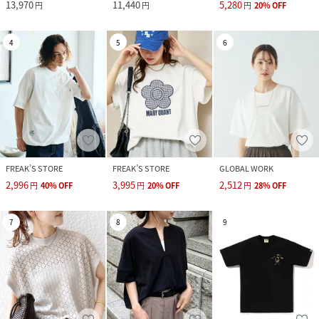
13,970
11,440
5,280
円
円
円
20
%
OFF
4
5
6
FREAK’S STORE
FREAK’S STORE
GLOBAL WORK
2,996
3,995
2,512
円
40
%
OFF
円
20
%
OFF
円
28
%
OFF
7
8
9