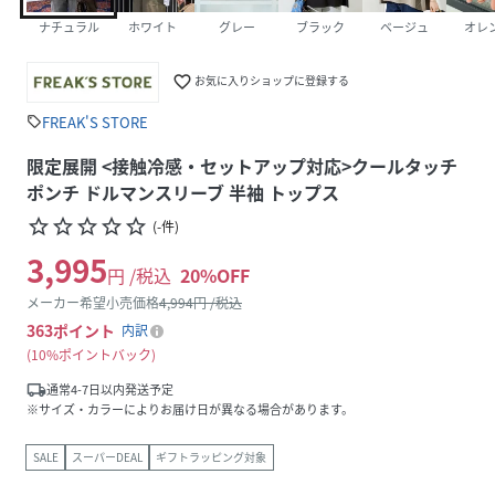
ナチュラル
ホワイト
グレー
ブラック
ベージュ
オレ
favorite_border
お気に入りショップに登録する
FREAK'S STORE
sell
限定展開 <接触冷感・セットアップ対応>クールタッチ
ポンチ ドルマンスリーブ 半袖 トップス
star_border
star_border
star_border
star_border
star_border
(
-
件
)
3,995
円 /税込
20
%OFF
メーカー希望小売価格
4,994
円 /税込
363
ポイント
内訳
10%ポイントバック
local_shipping
通常4-7日以内発送予定
※サイズ・カラーによりお届け日が異なる場合があります。
SALE
スーパーDEAL
ギフトラッピング対象