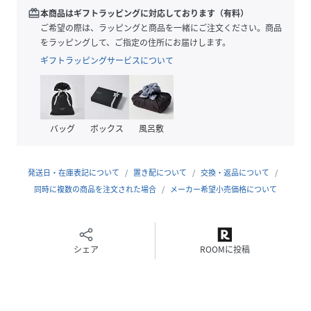
redeem
本商品はギフトラッピングに対応しております（有料）
ご希望の際は、ラッピングと商品を一緒にご注文ください。商品
をラッピングして、ご指定の住所にお届けします。
シリーズ商品
ギフトラッピングサービスについて
1323248901732：クールタッチポンチドルマンスリーブ半
袖トップス
1349248900153：クールタッチポンチパンツ
バッグ
ボックス
風呂敷
おすすめコーディネート
デニムにパンプスを合わせて、カジュアルながらも女性らし
さをプラスした着こなしがおすすめ。
発送日・在庫表記について
置き配について
交換・返品について
スラックスにスニーカーを合わせれば、抜け感のある大人カ
同時に複数の商品を注文された場合
メーカー希望小売価格について
ジュアルスタイルが完成！
華奢なロングネックレスにコンパクトなレザーバッグ合わせ
でお出かけスタイルにも活躍します◎
同素材のパンツ(1349248900153)とセットアップで着るだ
シェア
ROOMに投稿
けで簡単にこなれコーデが仕上がります。
※こちらの商品は、弊社管理上のカラーを表記しております
為、タグのカラー表記と異なる記載となっております。