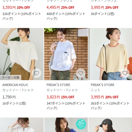
カットソー・Tシャツ
シャツ・ブラウス
シャツ・ブラウス
3,593
4,495
3,995
円
10
%
OFF
円
25
%
OFF
円
20
%
OFF
326
ポイント
(
10%ポイント
408
ポイント
(
10%ポイント
36
ポイント
(
1倍
)
バック
)
バック
)
クーポン対象
AMERICAN HOLIC
FREAK’S STORE
FREAK’S STORE
カットソー・Tシャツ
カットソー・Tシャツ
ニット
1,790
3,823
3,995
円
円
15
%
OFF
円
20
%
OFF
16
ポイント
(
1倍
)
347
ポイント
(
10%ポイント
363
ポイント
(
10%ポイント
バック
)
バック
)