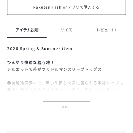
Rakuten Fashionアプリで購入する
アイテム説明
サイズ
レビュー(-)
2026 Spring & Summer item
ひんやり快適な着心地！
シルエットで差がつくドルマンスリーブトップス
●接触冷感素材で、暑い季節も快適に着られる半袖トップス
●ポンチ素材ならではの弾力性があり、きれいなシルエット
をキープ
●シンプルなクルーネックデザインで、デイリーに使いやす
more
い一枚
●ドルマンスリーブが自然な抜け感を演出し、体型カバーも
叶います
●カジュアルにもきれいめにも取り入れやすい万能トップス