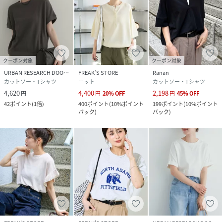
クーポン対象
クーポン対象
URBAN RESEARCH DOORS
FREAK’S STORE
Ranan
カットソー・Tシャツ
ニット
カットソー・Tシャツ
4,620
4,400
2,198
円
円
20
%
OFF
円
45
%
OFF
42
ポイント
(
1倍
)
400
ポイント
(
10%ポイント
199
ポイント
(
10%ポイント
バック
)
バック
)