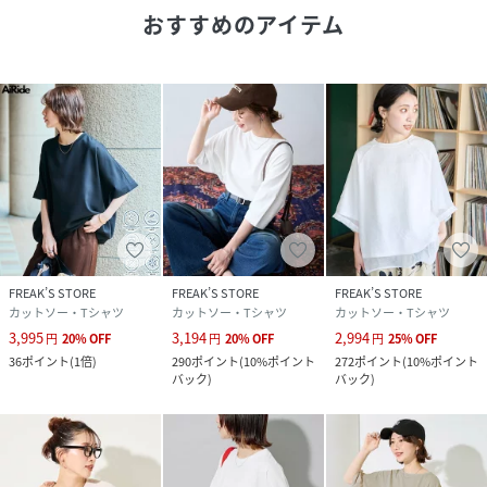
おすすめのアイテム
【サイト表記：タグ表記】
・グレー：杢グレー
※掲載画像の商品の色味は、屋外や屋内の光の照射や角度に
より実物と色味が異なる場合がございます。また表示のサイ
ズ感と実物は若干異なる場合もございますので、予めご了承
ください。
※寄り画像の色味が実物に近しいです。
※着用、お取り扱いの際は、商品についている品質表示とア
FREAK’S STORE
FREAK’S STORE
FREAK’S STORE
カットソー・Tシャツ
カットソー・Tシャツ
カットソー・Tシャツ
テンションタグを必ずご確認下さい。
3,995
3,194
2,994
円
20
%
OFF
円
20
%
OFF
円
25
%
OFF
36
ポイント
(
1倍
)
290
ポイント
(
10%ポイント
272
ポイント
(
10%ポイント
※こちらの商品はオンラインストア及び一部店舗での限定展
バック
)
バック
)
開となります。