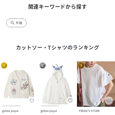
関連キーワードから探す
search
半袖
カットソー・Tシャツ
のランキング
1
2
3
gelato pique
gelato pique
FREAK’S STORE