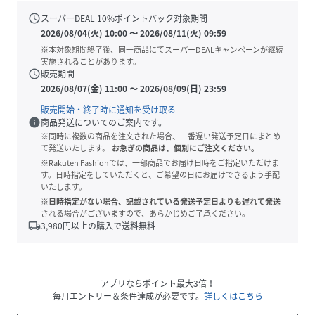
schedule
スーパーDEAL
10
%ポイントバック対象期間
2026/08/04(火) 10:00
〜
2026/08/11(火) 09:59
※本対象期間終了後、同一商品にてスーパーDEALキャンペーンが継続
実施されることがあります。
schedule
販売期間
2026/08/07(金) 11:00
〜
2026/08/09(日) 23:59
販売開始・終了時に通知を受け取る
info
商品発送についてのご案内です。
※同時に複数の商品を注文された場合、一番遅い発送予定日にまとめ
て発送いたします。
お急ぎの商品は、個別にご注文ください。
※Rakuten Fashionでは、一部商品でお届け日時をご指定いただけま
す。日時指定をしていただくと、ご希望の日にお届けできるよう手配
いたします。
※日時指定がない場合、記載されている発送予定日よりも遅れて発送
される場合がございますので、あらかじめご了承ください。
local_shipping
3,980
円以上の購入で送料無料
アプリならポイント最大3倍！
毎月エントリー＆条件達成が必要です。
詳しくはこちら