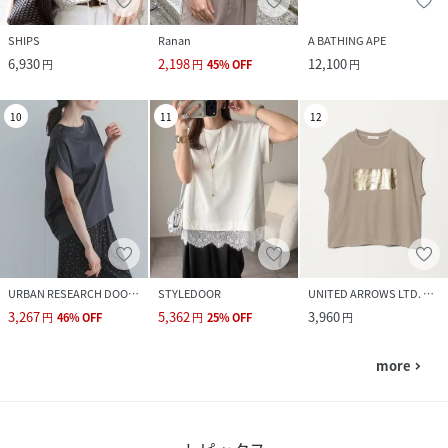
SHIPS
Ranan
A BATHING APE
6,930
2,198
12,100
円
円
45
%
OFF
円
10
11
12
URBAN RESEARCH DOORS
STYLEDOOR
UNITED ARROWS LTD. OUTLET
3,267
5,362
3,960
円
46
%
OFF
円
25
%
OFF
円
more
navigate_next