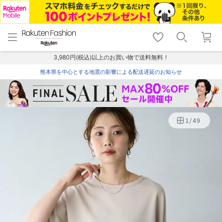
menu
home
search
favorite_border
shopping_cart
lock_outline
メニュー
トップ
検索
お気に入り
カート
ログイン
3,980円(税込)以上のお買い物で送料無料！
熊本県を中心とする地震の影響による配送遅延のお知らせ
1
/
49