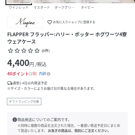
ワインレッド
マスタード
ダークグリーン
ネイビー
favorite_border
お気に入りショップに登録する
FLAPPER フラッパー:ハリー・ポッター ホグワーツ4寮
ウェアケース
star_border
star_border
star_border
star_border
star_border
(
0
件
)
4,400
円 /税込
40
ポイント
1倍
内訳
local_shipping
通常1-4日以内発送予定
※サイズ・カラーによりお届け日が異なる場合があります。
ギフトラッピング対象
info
商品発送についてのご案内です。
※同時に複数の商品を注文された場合、一番遅い発送予定日にまとめ
て発送いたします。
お急ぎの商品は、個別にご注文ください。