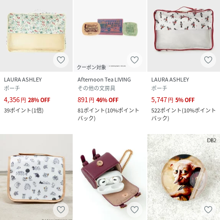
クーポン対象
LAURA ASHLEY
Afternoon Tea LIVING
LAURA ASHLEY
ポーチ
その他の文房具
ポーチ
4,356
891
5,747
円
28
%
OFF
円
46
%
OFF
円
5
%
OFF
39
ポイント
(
1倍
)
81
ポイント
(
10%ポイント
522
ポイント
(
10%ポイント
バック
)
バック
)