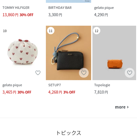
TOMMY HILFIGER
BIRTHDAY BAR
gelato pique
13,860
3,300
4,290
円
30
%
OFF
円
円
10
11
12
gelato pique
SETUP7
Topologie
3,465
4,268
7,810
円
30
%
OFF
円
3
%
OFF
円
more
navigate_next
トピックス