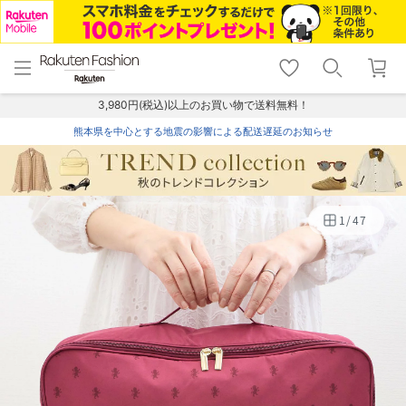
menu
home
search
favorite_border
shopping_cart
lock_outline
メニュー
トップ
検索
お気に入り
カート
ログイン
3,980円(税込)以上のお買い物で送料無料！
熊本県を中心とする地震の影響による配送遅延のお知らせ
1
/
47