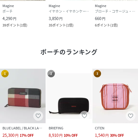
Magine
Magine
Magine
ポーチ
イヤホン・イヤホンケース・ヘッドフォン
ブローチ・コサージュ・バッジ
4,290
3,850
660
円
円
円
39
ポイント
(
1倍
)
35
ポイント
(
1倍
)
6
ポイント
(
1倍
)
ポーチ
のランキング
1
2
3
BLUE LABEL / BLACK LABEL CRESTBRIDGE
BRIEFING
CITEN
25,300
8,910
1,540
円
17
%
OFF
円
10
%
OFF
円
30
%
OFF