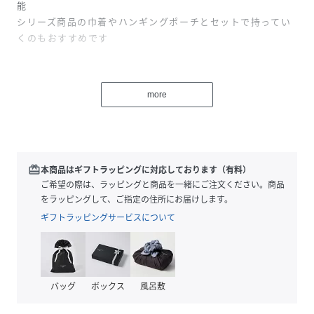
能
シリーズ商品の巾着やハンギングポーチとセットで持ってい
くのもおすすめです
■サイズ：H28*W42*D12cm
more
お誕生日祝い卒業祝い 入学祝 バレンタインデー ホワイ
トデー 自分へのご褒美 クリスマスなどの プレゼントに
もピッタリです。
redeem
本商品はギフトラッピングに対応しております（有料）
性別タイプ
ユニセックス
ご希望の際は、ラッピングと商品を一緒にご注文ください。商品
をラッピングして、ご指定の住所にお届けします。
素材
POLYESTER
ギフトラッピングサービスについて
サイズ
FREE
品番
RJ8820_F268014
(
F268014-33-F RJ8820
)
バッグ
ボックス
風呂敷