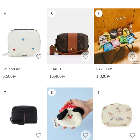
4
5
6
LeSportsac
COACH
BAYFLOW
5,500
15,400
1,320
円
円
円
7
8
9