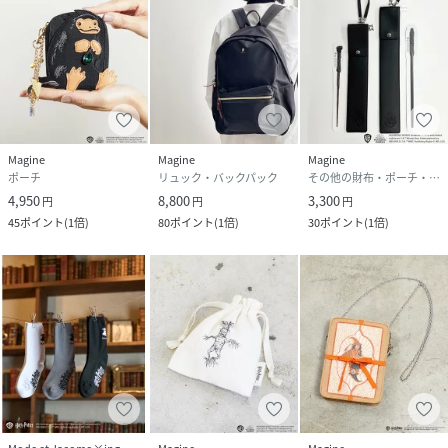
Magine
Magine
Magine
ポーチ
リュック・バックパック
その他の財布・ポーチ・ケース
4,950
8,800
3,300
円
円
円
45
ポイント
(
1倍
)
80
ポイント
(
1倍
)
30
ポイント
(
1倍
)