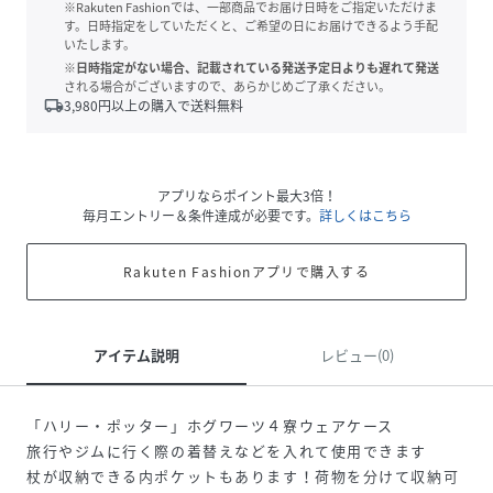
※Rakuten Fashionでは、一部商品でお届け日時をご指定いただけま
す。日時指定をしていただくと、ご希望の日にお届けできるよう手配
いたします。
※日時指定がない場合、記載されている発送予定日よりも遅れて発送
される場合がございますので、あらかじめご了承ください。
local_shipping
3,980
円以上の購入で送料無料
アプリならポイント最大3倍！
毎月エントリー＆条件達成が必要です。
詳しくはこちら
Rakuten Fashionアプリで購入する
アイテム説明
レビュー(0)
「ハリー・ポッター」ホグワーツ４寮ウェアケース
旅行やジムに行く際の着替えなどを入れて使用できます
杖が収納できる内ポケットもあります！荷物を分けて収納可