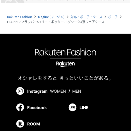
Rakuten Fashion
Magine (マージン)
財布・ポーチ・ケース
ポーチ
navigate_next
navigate_next
navigate_next
navigate_next
FLAPPER フラッパー:ハリー・ポッター ホグワーツ4寮ウェアケース
Instagram
WOMEN
/
MEN
Facebook
LINE
ROOM