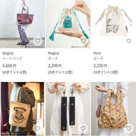
Magine
Magine
Rora
トートバッグ
ポーチ
ポーチ
6,600
2,200
2,156
円
円
円
60
ポイント
(
1倍
)
20
ポイント
(
1倍
)
19
ポイント
(
1倍
)