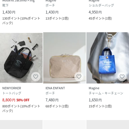
Mode et Jacomo×ing
Magine
Magine
靴下
ポーチ
ショルダーバッグ
1,430
1,430
4,950
円
円
円
130
ポイント
(
10%ポイント
13
ポイント
(
1倍
)
45
ポイント
(
1倍
)
バック
)
NEWYORKER
IENA ENFANT
Magine
トートバッグ
ポーチ
チャーム・キーチェーン
8,800
7,480
1,650
円
50
%
OFF
円
円
800
ポイント
(
10%ポイント
68
ポイント
(
1倍
)
15
ポイント
(
1倍
)
バック
)