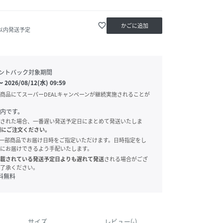
favorite_border
かごに追加
日以内発送予定
ントバック対象期間
〜
2026/08/12(水) 09:59
商品にてスーパーDEALキャンペーンが継続実施されることが
内です。
された場合、一番遅い発送予定日にまとめて発送いたしま
別にご注文ください。
onでは、一部商品でお届け日時をご指定いただけます。日時指定をし
にお届けできるよう手配いたします。
載されている発送予定日よりも遅れて発送
される場合がござ
了承ください。
料無料
サイズ
レビュー(-)