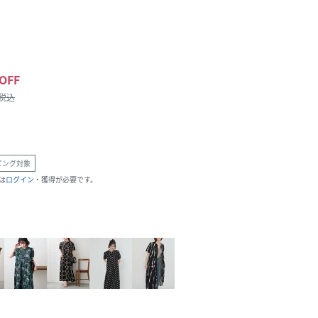
OFF
/税込
ピング対象
は
ログイン
・獲得が必要です。