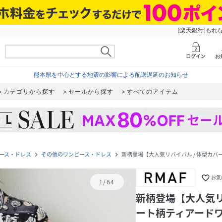
[楽天銀行]もれ
熊本県を中心とする地震の影響による配送遅延のお知らせ
カテゴリから探す
セールから探す
すべてのアイテム
ース・ドレス
その他のワンピース・ドレス
新柄登場【大人気リバイバル / 体型カ
navigate_next
navigate_next
favorite_border
お気
1
/
64
新柄登場【大人気リ
ート柄ティアード