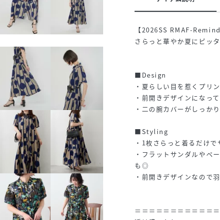
【2026SS RMAF-Remind
さらっと華やか夏にピッ
■Design
・夏らしい目を惹くプリ
・前開きデザインになって
・二の腕カバーがしっか
■Styling
・1枚さらっと着るだけで
・フラットサンダルやペ
も◎
・前開きデザインなので羽
＝＝＝＝＝＝＝＝＝＝＝