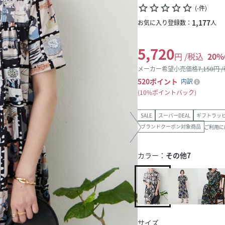
star_border
star_border
star_border
star_border
star_border
(
-
件
)
1,177
お気に入り登録数：
人
5,720
円 /税込
20
%
メーカー希望小売価格
7,150
円 
520
ポイント
内訳
10%ポイントバック
SALE
スーパーDEAL
ギフトラッ
ブランドクーポン対象商品
ご利用に
カラー：
その他7
サイズ