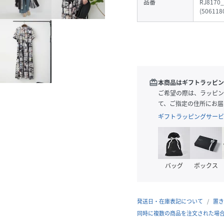
品番
RJ8170_
(
506118
redeem
本商品はギフトラッピン
ご希望の際は、ラッピン
て、ご指定の住所にお届
ギフトラッピングサービ
バッグ
ボックス
発送日・在庫表記について
置き
同時に複数の商品を注文された場