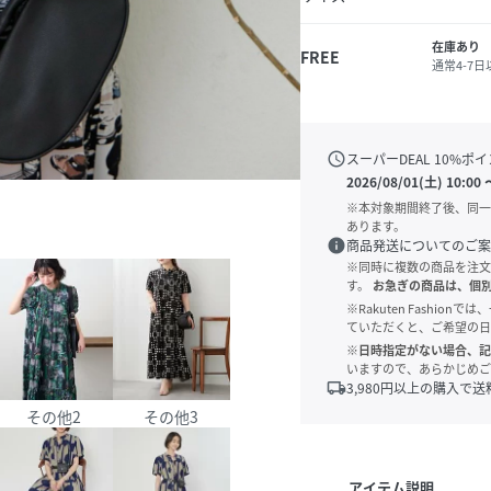
在庫あり
FREE
通常4-7
schedule
スーパーDEAL
10
%ポイ
2026/08/01(土) 10:00
※本対象期間終了後、同一
あります。
info
商品発送についてのご案
※同時に複数の商品を注文
す。
お急ぎの商品は、個
※Rakuten Fashi
ていただくと、ご希望の日
※日時指定がない場合、記
いますので、あらかじめご
local_shipping
3,980
円以上の購入で送
その他2
その他3
アイテム説明