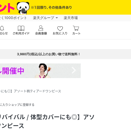
なく1000ポイント
楽天グループ
楽天市場
3,980円(税込)以上のお買い物で送料無料！
navigate_next
バーにも◎】アソート柄ティアードワンピース
に入りショップに登録する
バイバル / 体型カバーにも◎】アソ
ワンピース