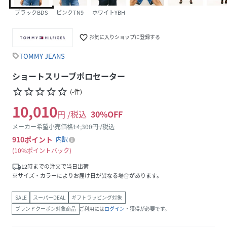
ブラックBDS
ピンクTN9
ホワイトYBH
favorite_border
お気に入りショップに登録する
TOMMY JEANS
sell
ショートスリーブポロセーター
star_border
star_border
star_border
star_border
star_border
(
-
件
)
10,010
円 /税込
30
%OFF
メーカー希望小売価格
14,300
円 /税込
910
ポイント
内訳
10%ポイントバック
local_shipping
12時までの注文で当日出荷
※サイズ・カラーによりお届け日が異なる場合があります。
SALE
スーパーDEAL
ギフトラッピング対象
ブランドクーポン対象商品
ご利用には
ログイン
・獲得が必要です。