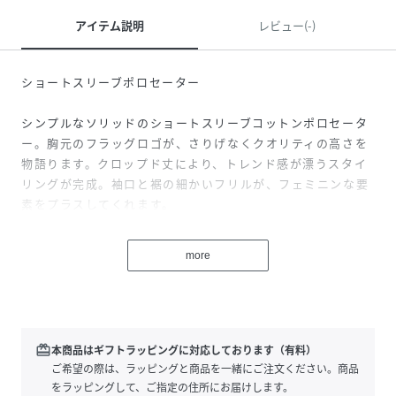
アイテム説明
レビュー(-)
ショートスリーブポロセーター
シンプルなソリッドのショートスリーブコットンポロセータ
ー。胸元のフラッグロゴが、さりげなくクオリティの高さを
物語ります。クロップド丈により、トレンド感が漂うスタイ
リングが完成。袖口と裾の細かいフリルが、フェミニンな要
素をプラスしてくれます。
【サイズ】
more
XS：着丈43.0cm 身幅36.0cm 肩幅33.0cm 袖丈21.0cm
S：着丈44.0cm 身幅37.0cm 肩幅34.0cm 袖丈21.0cm
M：着丈45.0cm 身幅41.0cm 肩幅35.0cm 袖丈21.5cm
【TOMMY HILFIGER】
redeem
本商品はギフトラッピングに対応しております（有料）
永遠のアメリカンクラシックをベースにモダンなひねりを加
ご希望の際は、ラッピングと商品を一緒にご注文ください。商品
えたデザインが人気のトミーヒルフィガー。都会的で洗練さ
をラッピングして、ご指定の住所にお届けします。