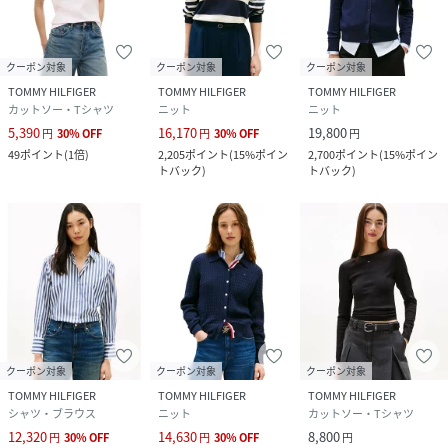
クーポン対象
クーポン対象
クーポン対象
TOMMY HILFIGER
TOMMY HILFIGER
TOMMY HILFIGER
カットソー・Tシャツ
ニット
ニット
5,390
16,170
19,800
円
30
%
OFF
円
30
%
OFF
円
49
ポイント
(
1倍
)
2,205
ポイント
(
15%ポイン
2,700
ポイント
(
15%ポイン
トバック
)
トバック
)
クーポン対象
クーポン対象
クーポン対象
TOMMY HILFIGER
TOMMY HILFIGER
TOMMY HILFIGER
シャツ・ブラウス
ニット
カットソー・Tシャツ
12,320
14,630
8,800
円
30
%
OFF
円
30
%
OFF
円