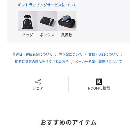
れたメンズ・ウィメンズに加え、チルドレン、ゴルフライ
ギフトラッピングサービスについて
ン、そしてよりカジュアルなデニムラインと豊富なカテゴリ
ーが揃うグローバルブランド。
バッグ
ボックス
風呂敷
性別タイプ
レディース
原産国
ベトナム
発送日・在庫表記について
置き配について
交換・返品について
素材
同時に複数の商品を注文された場合
綿100%
メーカー希望小売価格について
サイズ
XX-SMALL、X-SMALL、SMALL、MEDIUM、
LARGE、X-LARGE
シェア
ROOMに投稿
品番
RJ7220_DW22597
(
DW22597-BDS-XS RJ7220
)
おすすめのアイテム