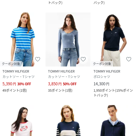
トバック
)
バック
)
クーポン対象
クーポン対象
TOMMY HILFIGER
TOMMY HILFIGER
TOMMY HILFIGER
カットソー・Tシャツ
カットソー・Tシャツ
ポロシャツ
5,390
3,850
14,300
円
30
%
OFF
円
50
%
OFF
円
49
ポイント
(
1倍
)
35
ポイント
(
1倍
)
1,950
ポイント
(
15%ポイン
トバック
)