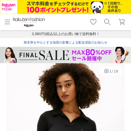
menu
home
search
favorite_border
shopping_cart
lock_outline
メニュー
トップ
検索
お気に入り
カート
ログイン
3,980円(税込)以上のお買い物で送料無料！
熊本県を中心とする地震の影響による配送遅延のお知らせ
1
/
18