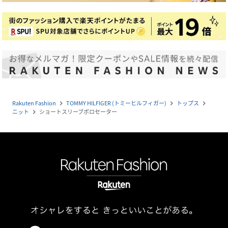
Rakuten Fashion
TOMMY HILFIGER (トミーヒルフィガー)
トップス
navigate_next
navigate_next
navigate_next
ニット
ショートスリーブポロセーター
navigate_next