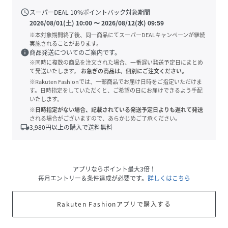
schedule
スーパーDEAL
10
%ポイントバック対象期間
2026/08/01(土) 10:00
〜
2026/08/12(水) 09:59
※本対象期間終了後、同一商品にてスーパーDEALキャンペーンが継続
実施されることがあります。
info
商品発送についてのご案内です。
※同時に複数の商品を注文された場合、一番遅い発送予定日にまとめ
て発送いたします。
お急ぎの商品は、個別にご注文ください。
※Rakuten Fashionでは、一部商品でお届け日時をご指定いただけま
す。日時指定をしていただくと、ご希望の日にお届けできるよう手配
いたします。
※日時指定がない場合、記載されている発送予定日よりも遅れて発送
される場合がございますので、あらかじめご了承ください。
local_shipping
3,980
円以上の購入で送料無料
アプリならポイント最大3倍！
毎月エントリー＆条件達成が必要です。
詳しくはこちら
Rakuten Fashionアプリで購入する