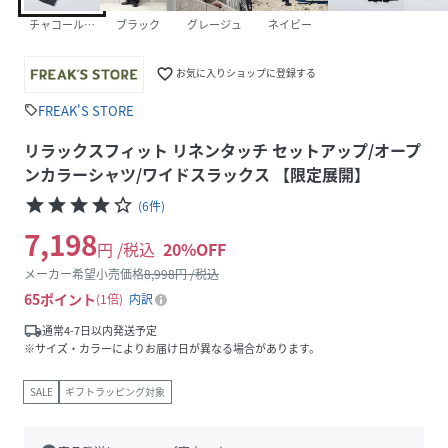
チャコールグレー
ブラック
グレージュ
ネイビー
favorite_border
お気に入りショップに登録する
FREAK'S STORE
sell
リラックスフィット リネンタッチ セットアップ/オープ
ンカラーシャツ/ワイドスラックス 【限定展開】
star
star
star
star
star_border
(
6
件
)
7,198
円 /税込
20
%OFF
メーカー希望小売価格
8,998
円 /税込
65
ポイント
1倍
内訳
local_shipping
通常4-7日以内発送予定
※サイズ・カラーによりお届け日が異なる場合があります。
SALE
ギフトラッピング対象