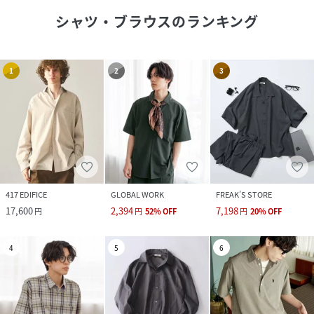
シャツ・ブラウス
のランキング
1
2
3
417 EDIFICE
GLOBAL WORK
FREAK’S STORE
17,600
2,394
7,198
円
円
52
%
OFF
円
20
%
OFF
4
5
6