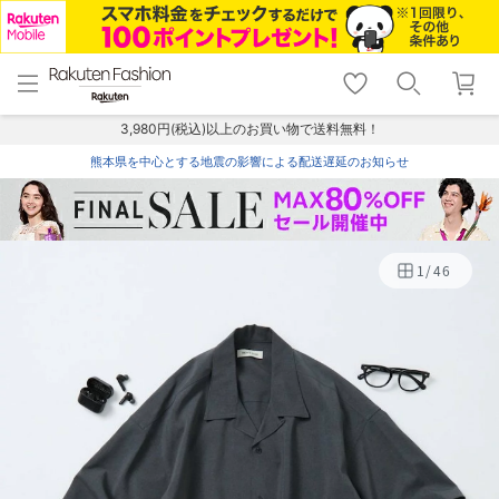
menu
home
search
favorite_border
shopping_cart
lock_outline
メニュー
トップ
検索
お気に入り
カート
ログイン
3,980円(税込)以上のお買い物で送料無料！
熊本県を中心とする地震の影響による配送遅延のお知らせ
1
/
46