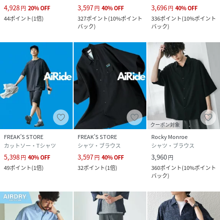
4,928
3,597
3,696
円
20
%
OFF
円
40
%
OFF
円
40
%
OFF
44
ポイント
(
1倍
)
327
ポイント
(
10%ポイント
336
ポイント
(
10%ポイント
バック
)
バック
)
クーポン対象
FREAK’S STORE
FREAK’S STORE
Rocky Monroe
カットソー・Tシャツ
シャツ・ブラウス
シャツ・ブラウス
5,398
3,597
3,960
円
40
%
OFF
円
40
%
OFF
円
49
ポイント
(
1倍
)
32
ポイント
(
1倍
)
360
ポイント
(
10%ポイント
バック
)