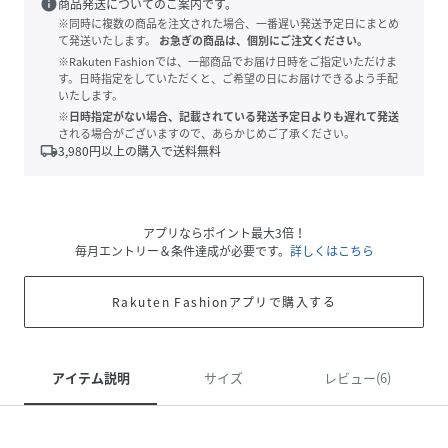
info
商品発送についてのご案内です。
※同時に複数の商品を注文された場合、一番遅い発送予定日にまとめ
て発送いたします。
お急ぎの商品は、個別にご注文ください。
※Rakuten Fashionでは、一部商品でお届け日時をご指定いただけま
す。日時指定をしていただくと、ご希望の日にお届けできるよう手配
いたします。
※日時指定がない場合、記載されている発送予定日よりも遅れて発送
される場合がございますので、あらかじめご了承ください。
local_shipping
3,980
円以上の購入で送料無料
アプリならポイント最大3倍！
毎月エントリー＆条件達成が必要です。
詳しくはこちら
Rakuten Fashionアプリで購入する
アイテム説明
サイズ
レビュー(6)