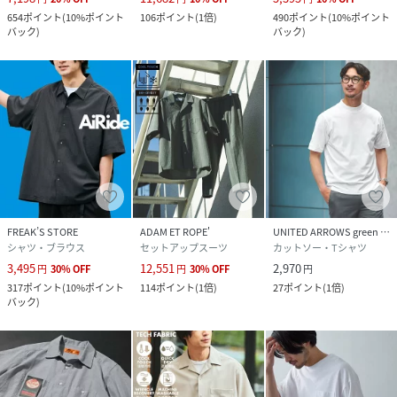
654
ポイント
(
10%ポイント
106
ポイント
(
1倍
)
490
ポイント
(
10%ポイント
バック
)
バック
)
FREAK’S STORE
ADAM ET ROPE'
UNITED ARROWS green label relaxing
シャツ・ブラウス
セットアップスーツ
カットソー・Tシャツ
3,495
12,551
2,970
円
30
%
OFF
円
30
%
OFF
円
317
ポイント
(
10%ポイント
114
ポイント
(
1倍
)
27
ポイント
(
1倍
)
バック
)