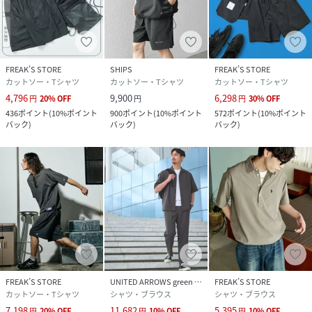
※こちらの商品はオンラインストアでの限定展開となりま
す。
FREAK’S STORE
SHIPS
FREAK’S STORE
性別タイプ
メンズ
カットソー・Tシャツ
カットソー・Tシャツ
カットソー・Tシャツ
4,796
9,900
6,298
円
20
%
OFF
円
円
30
%
OFF
原産国
中国
436
ポイント
(
10%ポイント
900
ポイント
(
10%ポイント
572
ポイント
(
10%ポイント
バック
)
バック
)
バック
)
素材
ポリエステル100%
サイズ
S、M、L
クリーニング
洗濯機洗い可能,漂白不可,タンブル乾燥不可,自然
乾燥,アイロン仕上げ可能,ドライクリーニング可
能,ウエットクリーニング可能
品番
RJ6435_1205248900159
(
1205248900159-15-94 RJ6435
)
FREAK’S STORE
UNITED ARROWS green label relaxing
FREAK’S STORE
カットソー・Tシャツ
シャツ・ブラウス
シャツ・ブラウス
7,198
11,682
5,395
円
20
%
OFF
円
10
%
OFF
円
10
%
OFF