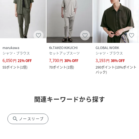
marukawa
tk.TAKEO KIKUCHI
GLOBAL WORK
シャツ・ブラウス
セットアップスーツ
シャツ・ブラウス
6,050
7,700
3,193
円
21
%
OFF
円
30
%
OFF
円
36
%
OFF
55
ポイント
(
1倍
)
70
ポイント
(
1倍
)
290
ポイント
(
10%ポイント
バック
)
関連キーワードから探す
search
ノースリーブ