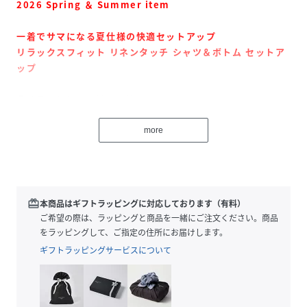
2026 Spring ＆ Summer item
一着でサマになる夏仕様の快適セットアップ
リラックスフィット リネンタッチ シャツ＆ボトム セットア
ップ
●サラっとした肌触りで快適、汎用性抜群のシャツ＆パンツ
セットアップが新登場
●軽量で通気性のある、まるで麻のようなのドライな肌触り
more
が特徴的な素材
●シャツは適度なビッグシルエットのオープンカラーで、リ
ラックス感とストリート感の共存するシンプルな作り
●ボトムはトレンド感のあるワイドシルエットで、真夏に嬉
redeem
本商品はギフトラッピングに対応しております（有料）
しいウエストゴムのイージーパンツ仕様
ご希望の際は、ラッピングと商品を一緒にご注文ください。商品
●セットではもちろん単体でも使いやすいベーシックデザイ
をラッピングして、ご指定の住所にお届けします。
ンで、シーンやスタイルを選ばず様々な着こなしに対応でき
ギフトラッピングサービスについて
る万能アイテムとなっています
おすすめコーディネート
インナーにTシャツやタンクトップを合わせた、セットアッ