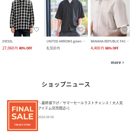
DIESEL
UNITED ARROWS green label relaxing
BANANA REPUBLIC FACTORY STORE
27,060
8,910
4,400
円
40
%
OFF
円
円
66
%
OFF
more
navigate_next
ショップニュース
＼最終値下げ／サマーセールラストチャンス！大人気
アイテム完売間近💨
2026.08.06