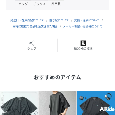
バッグ
ボックス
風呂敷
プでの着用がおすすめです。
また、シンプルなデザインの為、単体ずつでも幅広く着用可
能です。
発送日・在庫表記について
置き配について
交換・返品について
パンツはバランスの良いワイドシルエットの為、ジャストサ
同時に複数の商品を注文された場合
メーカー希望小売価格について
イズからビッグシルエットまで合わせるトップスを選びませ
ん。
シャツもゆとりのあるビッグシルエットで、デニムやカーゴ
パンツの定番アイテムからトレンドのワイドショーツや人気
シェア
ROOMに投稿
のバレルパンツといったストリートテイストのアイテムとの
相性も抜群です。
※掲載画像の商品の色味は、屋外や屋内の光の照射や角度に
より実物と色味が異なる場合がございます。
おすすめのアイテム
また表示のサイズ感と実物は若干異なる場合もございますの
で、予めご了承ください。
※着用、お取り扱いの際は、商品についている品質表示とア
テンションタグを必ずご確認下さい。