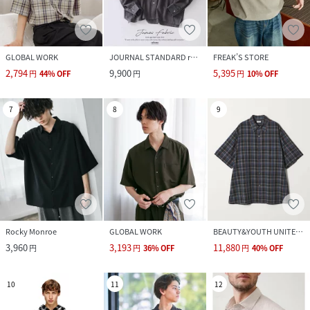
GLOBAL WORK
JOURNAL STANDARD relume
FREAK’S STORE
2,794
9,900
5,395
円
44
%
OFF
円
円
10
%
OFF
7
8
9
Rocky Monroe
GLOBAL WORK
BEAUTY&YOUTH UNITED ARROWS
3,960
3,193
11,880
円
円
36
%
OFF
円
40
%
OFF
10
11
12