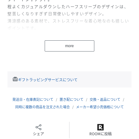
程よくカジュアルダウンしたハーフスリーブのデザインは、
堅苦しくなりすぎず日常使いしやすいデザイン。
清涼感のある素材で、ストレスフリーな着心地なのも嬉しい
ポイントです。
ボタンを留めてきちんと感を演出したり、羽織として軽く着
こなしたりと、その日の気分やシーンに合わせてアレンジを
more
楽しめます。
同素材のスカートとのセットアップも可能です。
▼セットアップ着用可
ツイードスカート
redeem
ギフトラッピングサービスについて
▼おすすめコーディネートアイテム▼
ストレッチジョーゼットパンツ
発送日・在庫表記について
置き配について
交換・返品について
ストレッチジョーゼットマキシワンピ
同時に複数の商品を注文された場合
メーカー希望小売価格について
■素材・洗濯表示
素材：ポリエステル58％ レーヨン42％
シェア
ROOMに投稿
洗濯表示：手洗い可