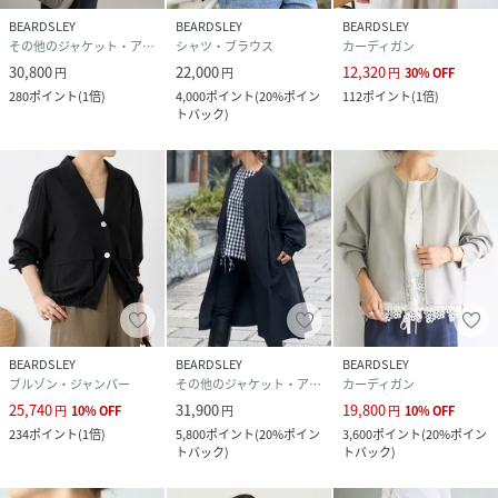
知を受け取ることができます。
BEARDSLEY
BEARDSLEY
BEARDSLEY
各ショップアプリにてブランドフォロー 新商品などの入荷情
その他のジャケット・アウター
シャツ・ブラウス
カーディガン
報、最新のニュースやお得な情報を受け取ることができま
30,800
22,000
12,320
円
円
円
30
%
OFF
す。
280
ポイント
(
1倍
)
4,000
ポイント
(
20%ポイン
112
ポイント
(
1倍
)
トバック
)
＜大人気の定番商品につき2026年も発売！＞
旧品番BEZ1051607A0001から、新品番BEZ1061407A0002
の【組成】【カラー表記】を変更しております。
【変更内容】
旧品番：ポリエステル57％ レーヨン43％
新品番：ポリエステル58％ レーヨン42％ ベージュが旧品
番のブラックに該当します。
性別タイプ
レディース
BEARDSLEY
BEARDSLEY
BEARDSLEY
ブルゾン・ジャンパー
その他のジャケット・アウター
カーディガン
原産国
中国
25,740
31,900
19,800
円
10
%
OFF
円
円
10
%
OFF
234
ポイント
(
1倍
)
5,800
ポイント
(
20%ポイン
3,600
ポイント
(
20%ポイン
素材
ポリエステル57% レーヨン43%
トバック
)
トバック
)
手洗い可