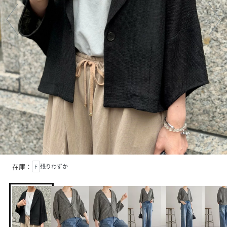
在庫：
F
残りわずか