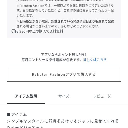
※Rakuten Fashionでは、一部商品でお届け日時をご指定いただけま
す。日時指定をしていただくと、ご希望の日にお届けできるよう手配
いたします。
※日時指定がない場合、記載されている発送予定日よりも遅れて発送
される場合がございますので、あらかじめご了承ください。
local_shipping
3,980
円以上の購入で送料無料
アプリならポイント最大3倍！
毎月エントリー＆条件達成が必要です。
詳しくはこちら
Rakuten Fashionアプリで購入する
アイテム説明
サイズ
レビュー(-)
■アイテム
シンプルなスタイルに羽織るだけでオシャレに見せてくれる
ツイードジャケット。