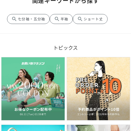
関連キーワードから探す
search
search
search
七分袖・五分袖
半袖
ショート丈
トピックス