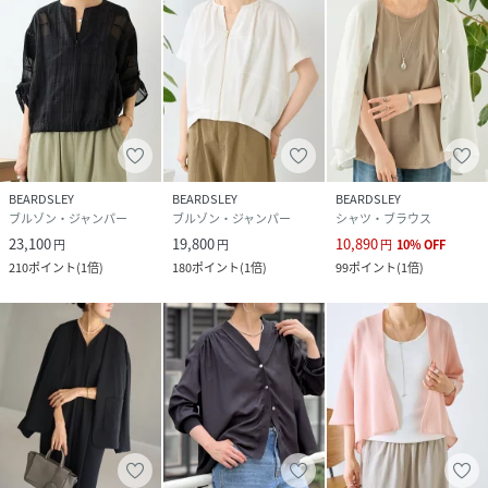
け、量産にあたり混率や洗濯方法の変更が発生する場合がご
ざいますので、ご了承くださいませ。
・サンプルでの撮影、計測をしております。商品の仕様が一
部変更になる場合がございます。
・撮影サンプル品はブランドタグがついておりません。製品
にはタグがつきますので、製品の表に縫い糸が見える場合が
ございます。
・工場の生産の都合上、納期が変更になる場合がございま
BEARDSLEY
BEARDSLEY
BEARDSLEY
ブルゾン・ジャンパー
ブルゾン・ジャンパー
シャツ・ブラウス
す。検品や輸送の関係で、発送日が前後しますのでご了承く
23,100
19,800
10,890
円
円
円
10
%
OFF
ださい。また、入荷状況により、お客様への発送が店頭販売
210
ポイント
(
1倍
)
180
ポイント
(
1倍
)
99
ポイント
(
1倍
)
より遅れる場合もございます。
・店頭に陳列していた商品も含まれる場合がございます。
《商品画像について》
ご覧頂いている商品の写真につきましては、できるだけ実物
の色に近くなるように努めておりますが お使いの環境（モニ
ター、ブラウザ等）の違いにより、色の見え方が実物と若干
異なる場合がございます。 予めご了承ください。
《ハートをタップして商品のお気に入り登録》
登録カラーの商品の「残りわずか」「再入荷」「値下げ」通