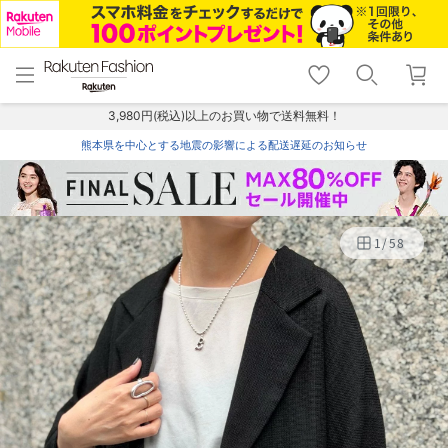
menu
home
search
favorite_border
shopping_cart
lock_outline
メニュー
トップ
検索
お気に入り
カート
ログイン
3,980円(税込)以上のお買い物で送料無料！
熊本県を中心とする地震の影響による配送遅延のお知らせ
1
/
58