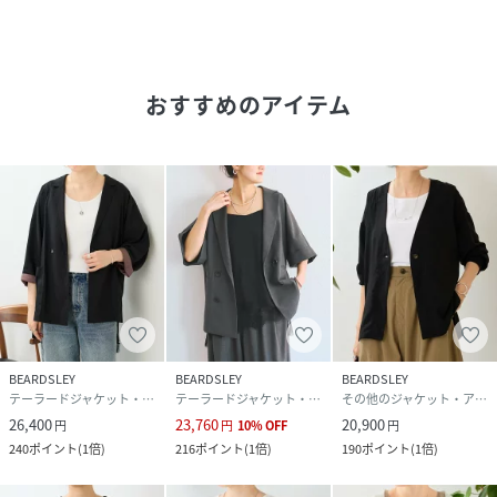
※着用時・洗濯時は、必ず取扱い表示・タグをご確認の上、
お取り扱い下さい。
おすすめのアイテム
---------------------------
伸縮性：なし
光沢：なし
厚み：ふつう
透け感：ややあり
裏地：なし
ポケット：あり
---------------------------
BEARDSLEY
BEARDSLEY
BEARDSLEY
《お取り扱い上のご注意》
テーラードジャケット・ブレザー
テーラードジャケット・ブレザー
その他のジャケット・アウター
・タンブル乾燥不可
26,400
23,760
20,900
円
円
10
%
OFF
円
《予約商品について》
240
ポイント
(
1倍
)
216
ポイント
(
1倍
)
190
ポイント
(
1倍
)
・サンプルの為、素材情報、洗濯表示については企画段階の
情報を記載しております。公的機関での試験データ結果を受