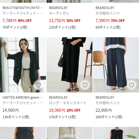
BEAUTY&YOUTH UNITED ARROWS
BEARDSLEY
BEARDSLEY
テーラードジャケット・ブレザー
カーディガン
その他のパンツ
7,788
13,750
7,590
円
40
%
OFF
円
50
%
OFF
円
70
%
OFF
70
ポイント
(
1倍
)
125
ポイント
(
1倍
)
69
ポイント
(
1倍
)
UNITED ARROWS green label relaxing
BEARDSLEY
BEARDSLEY
テーラードジャケット・ブレザー
ロング・マキシスカート
その他のパンツ
14,960
19,360
22,000
円
円
20
%
OFF
円
136
ポイント
(
1倍
)
176
ポイント
(
1倍
)
200
ポイント
(
1倍
)