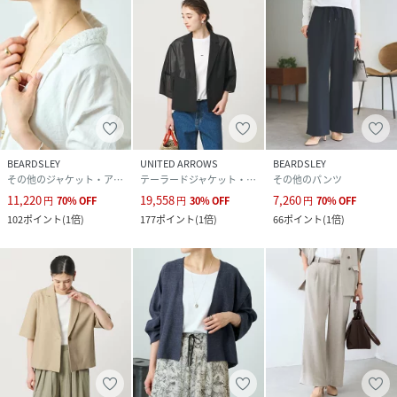
※着用時・洗濯時は,必ず取扱い表示・タグをご
確認の上,お取り扱い下さい.
サイズ
F
品番
RJ4776_BEZ1061407A0002
(
BEZ1061407A0002-f-2 RJ4776
)
BEARDSLEY
UNITED ARROWS
BEARDSLEY
その他のジャケット・アウター
テーラードジャケット・ブレザー
その他のパンツ
11,220
19,558
7,260
円
70
%
OFF
円
30
%
OFF
円
70
%
OFF
102
ポイント
(
1倍
)
177
ポイント
(
1倍
)
66
ポイント
(
1倍
)