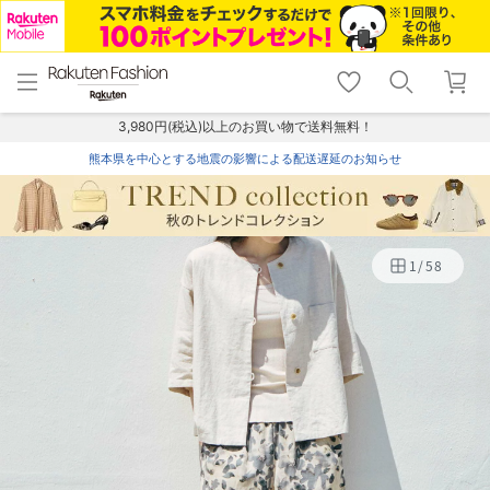
menu
home
search
favorite_border
shopping_cart
lock_outline
メニュー
トップ
検索
お気に入り
カート
ログイン
3,980円(税込)以上のお買い物で送料無料！
熊本県を中心とする地震の影響による配送遅延のお知らせ
1
/
58