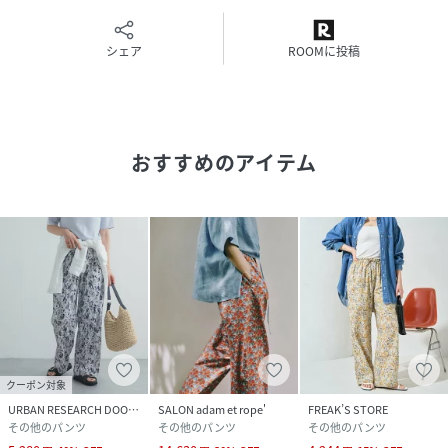
用意しています。
総ゴムで紐が通してあるのでお好みのウエスト位置で着用い
ただけます。
シェア
ROOMに投稿
ぜひ参考にしてみてください。
・短くしたい場合
ウエストの高い位置で紐を結んでいただくか、ウエストを一
折りすると短い丈感をお楽しみいただけます。
おすすめのアイテム
・少し長くしたい場合
やや腰穿きで着用し紐を結ぶとしっかりととまり、安心して
着用いただけます。
【2026 Spring/Summer】【26SS】
※商品画像は、光の当たり具合やパソコンなどの閲覧環境に
より、実際の色味と異なって見える場合がございます。予め
ご了承ください。
※商品の色味の目安は、商品単体の画像をご参照ください。
クーポン対象
URBAN RESEARCH DOORS
SALON adam et rope'
FREAK’S STORE
▼お気に入り登録のおすすめ▼
その他のパンツ
その他のパンツ
その他のパンツ
お気に入り登録された商品は、マイページにて現在の価格情