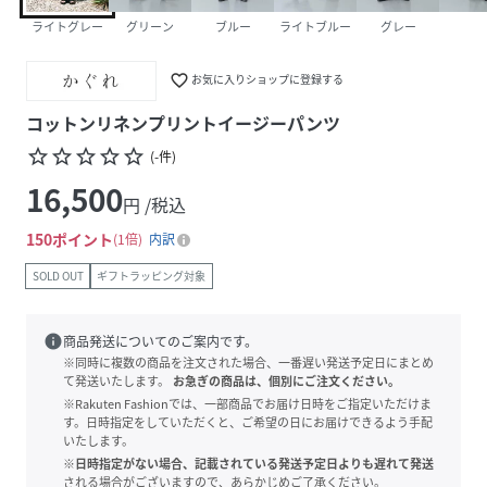
ライトグレー
グリーン
ブルー
ライトブルー
グレー
favorite_border
お気に入りショップに登録する
コットンリネンプリントイージーパンツ
star_border
star_border
star_border
star_border
star_border
(
-
件
)
16,500
円 /税込
150
ポイント
1倍
内訳
SOLD OUT
ギフトラッピング対象
info
商品発送についてのご案内です。
※同時に複数の商品を注文された場合、一番遅い発送予定日にまとめ
て発送いたします。
お急ぎの商品は、個別にご注文ください。
※Rakuten Fashionでは、一部商品でお届け日時をご指定いただけま
す。日時指定をしていただくと、ご希望の日にお届けできるよう手配
いたします。
※日時指定がない場合、記載されている発送予定日よりも遅れて発送
される場合がございますので、あらかじめご了承ください。