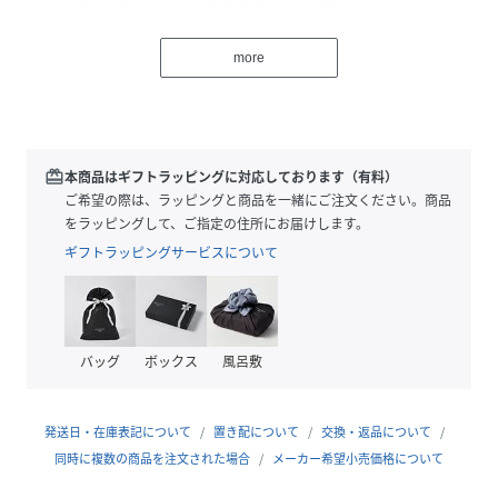
シンプルなトップスを合わせるだけでスタイリングが決まる
一品。絵画のようなタッチが大胆ながらもどこか優しく、大
more
人の着こなしに寄り添います。チュニックやワンピースとの
レイヤードも素敵ですよ。透け感が気になりにくく、裏地の
無い軽やかな仕立てを採用。程よい太さのストレートシルエ
ットは、下半身のラインを拾わずスッキリと着ていただけま
す。ウエストは総ゴムで楽な着心地なのも嬉しいポイント。
redeem
本商品はギフトラッピングに対応しております（有料）
簡単に着映える装いが完成するイージーパンツです。
ご希望の際は、ラッピングと商品を一緒にご注文ください。商品
をラッピングして、ご指定の住所にお届けします。
【FABRIC】
ギフトラッピングサービスについて
・これからのシーズンに快適なリネンコットン素材
・落ち着いたトーンのカラーバリエーション
【POINT】
バッグ
ボックス
風呂敷
・顔まわりから離れていれば総柄も取り入れやすくおすすめ
・両脇には便利なポケット付き
発送日・在庫表記について
置き配について
交換・返品について
【丈の調節について】
同時に複数の商品を注文された場合
メーカー希望小売価格について
かぐれでは丈感を調節できるようにイージー仕様の商品をご