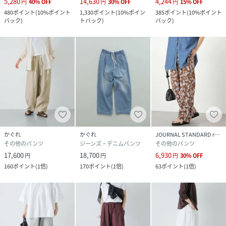
5,280
14,630
4,244
円
40
%
OFF
円
30
%
OFF
円
15
%
OFF
報や在庫状況の確認が可能です。
480
ポイント
(
10%ポイント
1,330
ポイント
(
10%ポイン
385
ポイント
(
10%ポイント
お買い物リストの管理にぜひご利用ください。
バック
)
トバック
)
バック
)
素材感
透け感 : ややあり(GRAY×NAT, L.BLU×NAT)
伸縮性 : なし
裏地 : なし
光沢 : なし
ポケット : あり
かぐれ
かぐれ
JOURNAL STANDARD relume
その他のパンツ
ジーンズ・デニムパンツ
その他のパンツ
17,600
18,700
6,930
円
円
円
30
%
OFF
性別タイプ
レディース
160
ポイント
(
1倍
)
170
ポイント
(
1倍
)
63
ポイント
(
1倍
)
原産国
日本
素材
リネン55%,綿45%
サイズ
Free