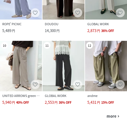
ROPE' PICNIC
DOUDOU
GLOBAL WORK
5,489
14,300
2,873
円
円
円
36
%
OFF
10
11
12
UNITED ARROWS green label relaxing
GLOBAL WORK
andme
5,940
2,553
5,431
円
40
%
OFF
円
36
%
OFF
円
15
%
OFF
more
navigate_next