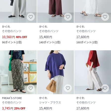
品番
RJ4366_GA26230
(
GA26230-2040208-p-bD RJ4366
)
かぐれ
かぐれ
かぐれ
その他のパンツ
その他のパンツ
その他のパンツ
10,560
15,400
17,600
円
40
%
OFF
円
円
96
ポイント
(
1倍
)
140
ポイント
(
1倍
)
160
ポイント
(
1倍
)
FREAK’S STORE
かぐれ
かぐれ
その他のパンツ
シャツ・ブラウス
その他のパンツ
3,745
15,400
17,600
円
25
%
OFF
円
円