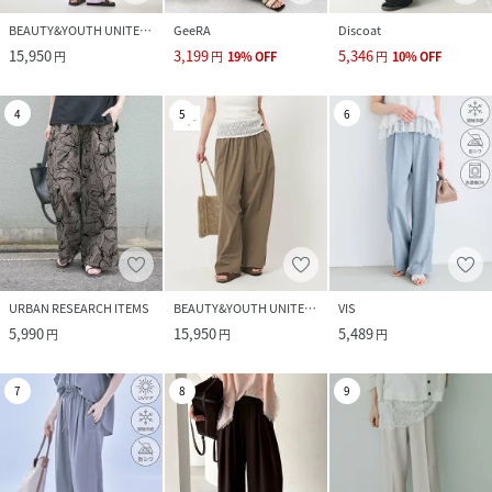
BEAUTY&YOUTH UNITED ARROWS
GeeRA
Discoat
15,950
3,199
5,346
円
円
19
%
OFF
円
10
%
OFF
4
5
6
URBAN RESEARCH ITEMS
BEAUTY&YOUTH UNITED ARROWS
VIS
5,990
15,950
5,489
円
円
円
7
8
9