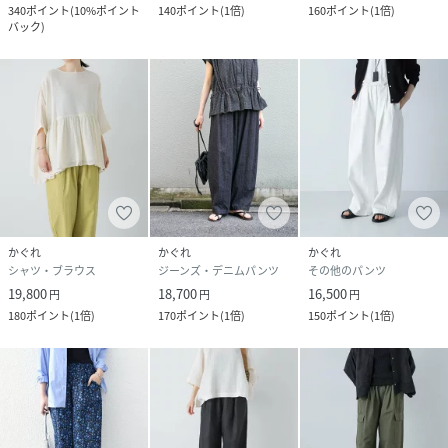
340
ポイント
(
10%ポイント
140
ポイント
(
1倍
)
160
ポイント
(
1倍
)
バック
)
かぐれ
かぐれ
かぐれ
シャツ・ブラウス
ジーンズ・デニムパンツ
その他のパンツ
19,800
18,700
16,500
円
円
円
180
ポイント
(
1倍
)
170
ポイント
(
1倍
)
150
ポイント
(
1倍
)