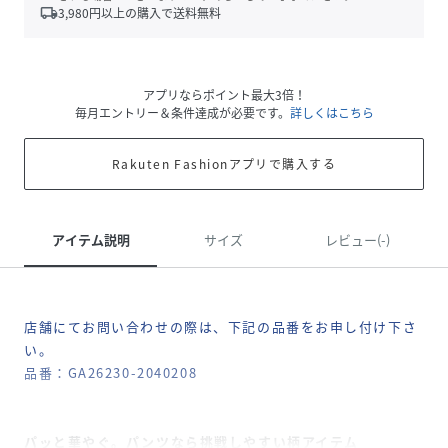
local_shipping
3,980
円以上の購入で送料無料
アプリならポイント最大3倍！
毎月エントリー＆条件達成が必要です。
詳しくはこちら
Rakuten Fashionアプリで購入する
アイテム説明
サイズ
レビュー(-)
店舗にてお問い合わせの際は、下記の品番をお申し付け下さ
い。
品番：GA26230-2040208
パッと華やぐ。パンツなら挑戦しやすい柄アイテム