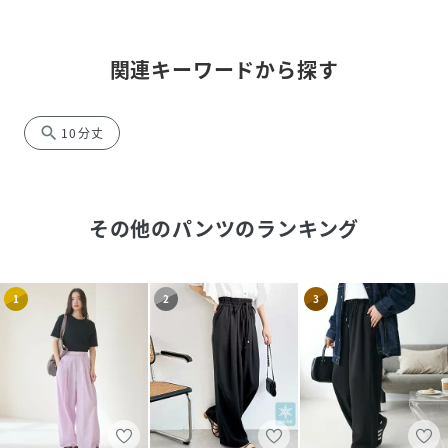
関連キーワードから探す
search
10分丈
その他のパンツ
のランキング
1
2
3