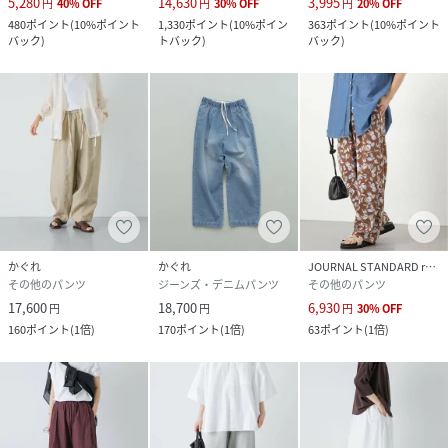
5,280
14,630
3,995
円
40
%
OFF
円
30
%
OFF
円
20
%
OFF
報や在庫状況の確認が可能です。
480
ポイント
(
10%ポイント
1,330
ポイント
(
10%ポイン
363
ポイント
(
10%ポイント
お買い物リストの管理にぜひご利用ください。
バック
)
トバック
)
バック
)
素材感
透け感 : ややあり(GRAY×NAT, L.BLU×NAT)
伸縮性 : なし
裏地 : なし
光沢 : なし
ポケット : あり
かぐれ
かぐれ
JOURNAL STANDARD relume
その他のパンツ
ジーンズ・デニムパンツ
その他のパンツ
17,600
18,700
6,930
円
円
円
30
%
OFF
性別タイプ
レディース
160
ポイント
(
1倍
)
170
ポイント
(
1倍
)
63
ポイント
(
1倍
)
原産国
日本
素材
リネン55%,綿45%
サイズ
Free