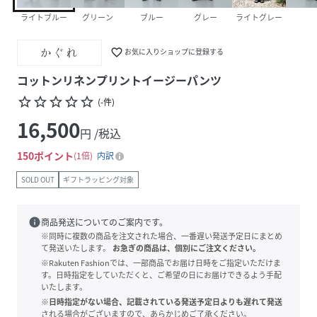
ライトブルー
グリーン
ブルー
グレー
ライトグレー
favorite_border
お気に入りショップに登録する
コットンリネンプリントイージーパンツ
star_border
star_border
star_border
star_border
star_border
(
-
件
)
16,500
円 /税込
150
ポイント
1倍
内訳
SOLD OUT
ギフトラッピング対象
info
商品発送についてのご案内です。
※同時に複数の商品を注文された場合、一番遅い発送予定日にまとめ
て発送いたします。
お急ぎの商品は、個別にご注文ください。
※Rakuten Fashionでは、一部商品でお届け日時をご指定いただけま
す。日時指定をしていただくと、ご希望の日にお届けできるよう手配
いたします。
※日時指定がない場合、記載されている発送予定日よりも遅れて発送
される場合がございますので、あらかじめご了承ください。