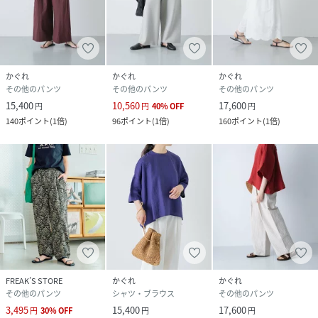
品番
RJ4366_GA26230
(
GA26230-2040208-p-bD RJ4366
)
かぐれ
かぐれ
かぐれ
その他のパンツ
その他のパンツ
その他のパンツ
15,400
10,560
17,600
円
円
40
%
OFF
円
140
ポイント
(
1倍
)
96
ポイント
(
1倍
)
160
ポイント
(
1倍
)
FREAK’S STORE
かぐれ
かぐれ
その他のパンツ
シャツ・ブラウス
その他のパンツ
3,495
15,400
17,600
円
30
%
OFF
円
円