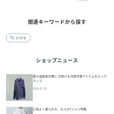
関連キーワードから探す
search
10分丈
ショップニュース
夏の温度差対策に 日除け＆冷房対策アイテムをピック
アップ
2026.07.25
心地よく着られる、大人のTシャツ特集