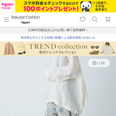
menu
home
search
favorite_border
shopping_cart
lock_outline
メニュー
トップ
検索
お気に入り
カート
ログイン
3,980円(税込)以上のお買い物で送料無料！
熊本県を中心とする地震の影響による配送遅延のお知らせ
1
/
58