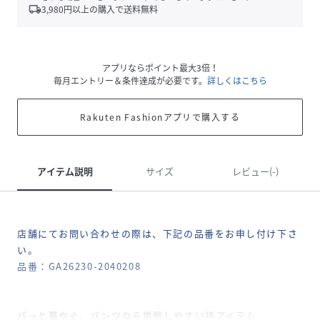
local_shipping
3,980
円以上の購入で送料無料
アプリならポイント最大3倍！
毎月エントリー＆条件達成が必要です。
詳しくはこちら
Rakuten Fashionアプリで購入する
アイテム説明
サイズ
レビュー(-)
店舗にてお問い合わせの際は、下記の品番をお申し付け下さ
い。
品番：GA26230-2040208
パッと華やぐ。パンツなら挑戦しやすい柄アイテム