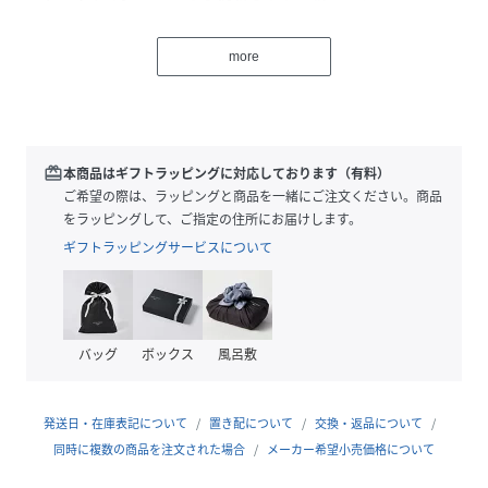
シンプルなトップスを合わせるだけでスタイリングが決まる
一品。絵画のようなタッチが大胆ながらもどこか優しく、大
more
人の着こなしに寄り添います。チュニックやワンピースとの
レイヤードも素敵ですよ。透け感が気になりにくく、裏地の
無い軽やかな仕立てを採用。程よい太さのストレートシルエ
ットは、下半身のラインを拾わずスッキリと着ていただけま
す。ウエストは総ゴムで楽な着心地なのも嬉しいポイント。
redeem
本商品はギフトラッピングに対応しております（有料）
簡単に着映える装いが完成するイージーパンツです。
ご希望の際は、ラッピングと商品を一緒にご注文ください。商品
をラッピングして、ご指定の住所にお届けします。
【FABRIC】
ギフトラッピングサービスについて
・これからのシーズンに快適なリネンコットン素材
・落ち着いたトーンのカラーバリエーション
【POINT】
バッグ
ボックス
風呂敷
・顔まわりから離れていれば総柄も取り入れやすくおすすめ
・両脇には便利なポケット付き
発送日・在庫表記について
置き配について
交換・返品について
【丈の調節について】
同時に複数の商品を注文された場合
メーカー希望小売価格について
かぐれでは丈感を調節できるようにイージー仕様の商品をご