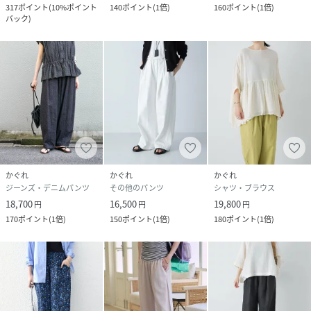
317
ポイント
(
10%ポイント
140
ポイント
(
1倍
)
160
ポイント
(
1倍
)
バック
)
かぐれ
かぐれ
かぐれ
ジーンズ・デニムパンツ
その他のパンツ
シャツ・ブラウス
18,700
16,500
19,800
円
円
円
170
ポイント
(
1倍
)
150
ポイント
(
1倍
)
180
ポイント
(
1倍
)