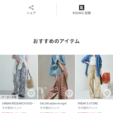
用意しています。
総ゴムで紐が通してあるのでお好みのウエスト位置で着用い
ただけます。
シェア
ROOMに投稿
ぜひ参考にしてみてください。
・短くしたい場合
ウエストの高い位置で紐を結んでいただくか、ウエストを一
折りすると短い丈感をお楽しみいただけます。
おすすめのアイテム
・少し長くしたい場合
やや腰穿きで着用し紐を結ぶとしっかりととまり、安心して
着用いただけます。
【2026 Spring/Summer】【26SS】
※商品画像は、光の当たり具合やパソコンなどの閲覧環境に
より、実際の色味と異なって見える場合がございます。予め
ご了承ください。
※商品の色味の目安は、商品単体の画像をご参照ください。
クーポン対象
URBAN RESEARCH DOORS
SALON adam et rope'
FREAK’S STORE
▼お気に入り登録のおすすめ▼
その他のパンツ
その他のパンツ
その他のパンツ
お気に入り登録された商品は、マイページにて現在の価格情