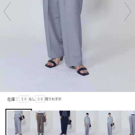
在庫：
３６
なし
３８
残りわずか