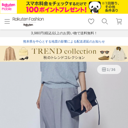
menu
home
search
favorite_border
shopping_cart
lock_outline
メニュー
トップ
検索
お気に入り
カート
ログイン
3,980円(税込)以上のお買い物で送料無料！
熊本県を中心とする地震の影響による配送遅延のお知らせ
1
/
36