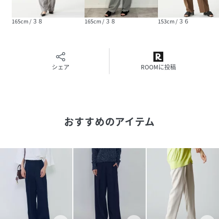
品番
RJ2915_B1062AFP056
165cm / ３８
165cm / ３８
153cm / ３６
(
B1062AFP056-03-36 RJ2915
)
シェア
ROOMに投稿
おすすめのアイテム