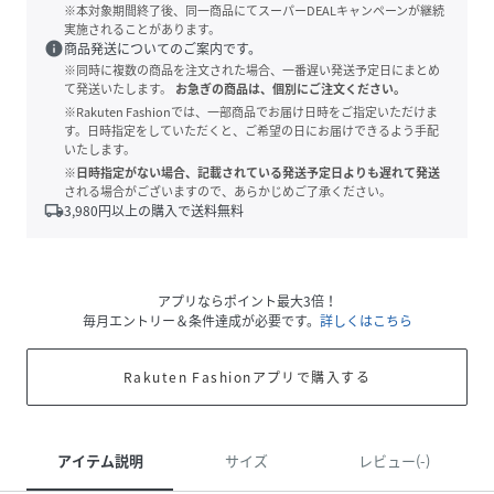
※本対象期間終了後、同一商品にてスーパーDEALキャンペーンが継続
実施されることがあります。
info
商品発送についてのご案内です。
※同時に複数の商品を注文された場合、一番遅い発送予定日にまとめ
て発送いたします。
お急ぎの商品は、個別にご注文ください。
※Rakuten Fashionでは、一部商品でお届け日時をご指定いただけま
す。日時指定をしていただくと、ご希望の日にお届けできるよう手配
いたします。
※日時指定がない場合、記載されている発送予定日よりも遅れて発送
される場合がございますので、あらかじめご了承ください。
local_shipping
3,980
円以上の購入で送料無料
アプリならポイント最大3倍！
毎月エントリー＆条件達成が必要です。
詳しくはこちら
Rakuten Fashionアプリで購入する
アイテム説明
サイズ
レビュー(-)