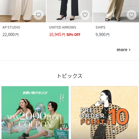
AP STUDIO
UNITED ARROWS
SHIPS
22,000
10,945
9,900
円
円
50
%
OFF
円
more
navigate_next
トピックス