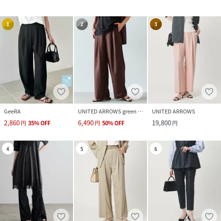
1
2
3
GeeRA
UNITED ARROWS green label relaxing
UNITED ARROWS
2,860
6,490
19,800
円
35
%
OFF
円
50
%
OFF
円
4
5
6