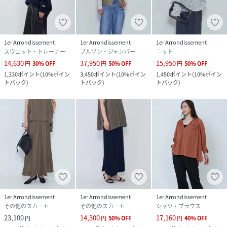
1er Arrondissement
1er Arrondissement
1er Arrondissement
スウェット・トレーナー
ブルゾン・ジャンパー
ニット
14,630
37,950
15,950
円
30
%
OFF
円
50
%
OFF
円
50
%
OFF
1,330
ポイント
(
10%ポイン
3,450
ポイント
(
10%ポイン
1,450
ポイント
(
10%ポイン
トバック
)
トバック
)
トバック
)
1er Arrondissement
1er Arrondissement
1er Arrondissement
その他のスカート
その他のスカート
シャツ・ブラウス
23,100
14,300
17,160
円
円
50
%
OFF
円
40
%
OFF