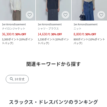
1er Arrondissement
1er Arrondissement
1er Arrondissement
ナイロンジャケット
シャツ・ブラウス
ニット
36,300
14,630
8,800
円
50
%
OFF
円
30
%
OFF
円
50
%
OFF
3,300
ポイント
(
10%ポイン
1,330
ポイント
(
10%ポイン
800
ポイント
(
10%ポイント
トバック
)
トバック
)
バック
)
関連キーワードから探す
search
10分丈
スラックス・ドレスパンツ
のランキング