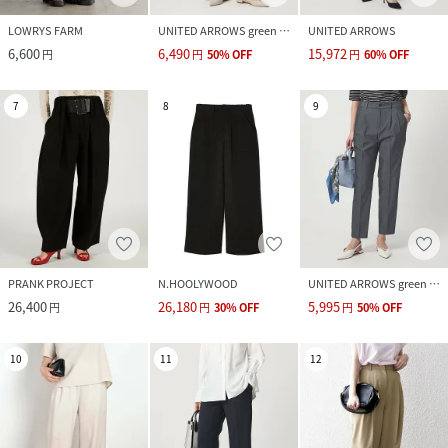
LOWRYS FARM
UNITED ARROWS green label relaxing
UNITED ARROWS
6,600
6,490
15,972
円
円
50
%
OFF
円
60
%
OFF
7
8
9
PRANK PROJECT
N.HOOLYWOOD
UNITED ARROWS green label relaxing
26,400
26,180
5,995
円
円
30
%
OFF
円
50
%
OFF
10
11
12