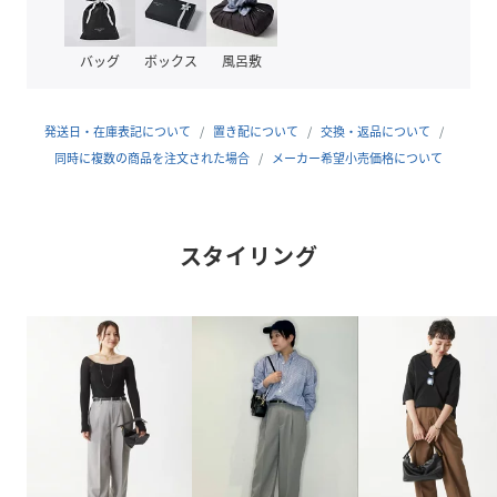
※詳細は洗濯表示をご確認くださいませ。
バッグ
ボックス
風呂敷
＊＊＊＊＊＊＊＊＊＊＊＊＊＊＊＊＊＊＊＊＊
透け感：なし
裏地：なし
発送日・在庫表記について
置き配について
交換・返品について
伸縮性：なし
同時に複数の商品を注文された場合
メーカー希望小売価格について
光沢感：なし
生地の厚さ：普通
＊＊＊＊＊＊＊＊＊＊＊＊＊＊＊＊＊＊＊＊＊
スタイリング
Model:168cm 着用サイズ:38
性別タイプ
レディース
原産国
ベトナム
素材
ポリエステル100%
サイズ
３６、３８