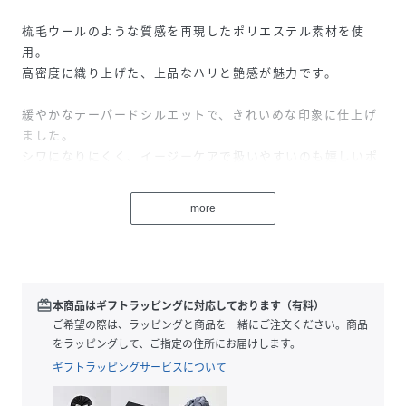
梳毛ウールのような質感を再現したポリエステル素材を使
用。
高密度に織り上げた、上品なハリと艶感が魅力です。
緩やかなテーパードシルエットで、きれいめな印象に仕上げ
ました。
シワになりにくく、イージーケアで扱いやすいのも嬉しいポ
イントです。
more
後ろウエストにはゴムを通し、リラックスした穿き心地に。
体のラインを拾いすぎないため、さまざまなシーンで活躍し
ます。
ブラウスやシャツと合わせたオフィススタイルはもちろん、
redeem
本商品はギフトラッピングに対応しております（有料）
プリントTシャツとのカジュアルな着こなしもおすすめ。
ご希望の際は、ラッピングと商品を一緒にご注文ください。商品
オン・オフ問わず頼れる一本です。
をラッピングして、ご指定の住所にお届けします。
ギフトラッピングサービスについて
【お取り扱い】
手洗い可