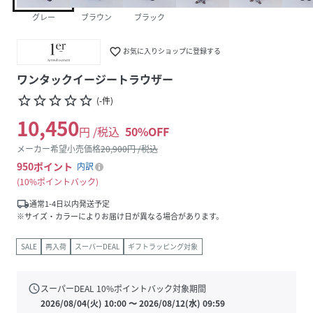
グレー
ブラウン
ブラック
favorite_border
お気に入りショップに登録する
ワンタックイージートラウザー
star_border
star_border
star_border
star_border
star_border
(
-
件
)
10,450
円 /税込
50
%OFF
メーカー希望小売価格
20,900
円 /税込
950
ポイント
内訳
10%ポイントバック
local_shipping
通常1-4日以内発送予定
※サイズ・カラーによりお届け日が異なる場合があります。
SALE
再入荷
スーパーDEAL
ギフトラッピング対象
schedule
スーパーDEAL
10
%ポイントバック対象期間
2026/08/04(火) 10:00
〜
2026/08/12(水) 09:59