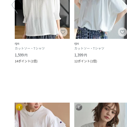
rps
rps
カットソー・Tシャツ
カットソー・Tシャツ
1,599
1,399
円
円
14
ポイント
(
1倍
)
12
ポイント
(
1倍
)
1
2