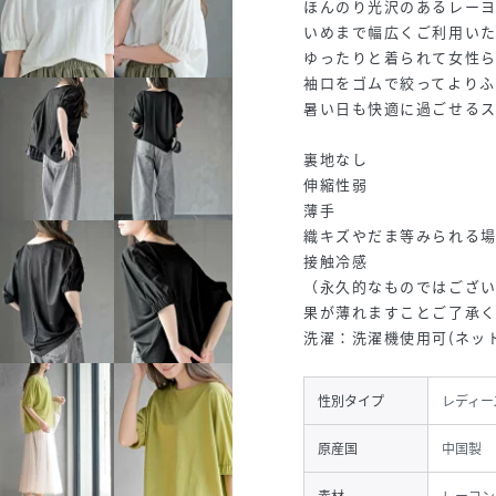
ほんのり光沢のあるレー
いめまで幅広くご利用い
ゆったりと着られて女性
袖口をゴムで絞ってより
暑い日も快適に過ごせる
裏地なし
伸縮性弱
薄手
織キズやだま等みられる
接触冷感
（永久的なものではござ
果が薄れますことご了承
洗濯：洗濯機使用可(ネッ
性別タイプ
レディー
原産国
中国製