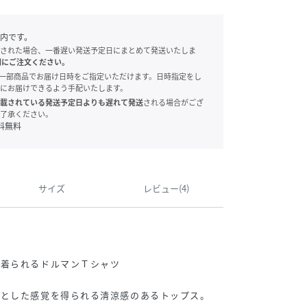
内です。
された場合、一番遅い発送予定日にまとめて発送いたしま
別にご注文ください。
onでは、一部商品でお届け日時をご指定いただけます。日時指定をし
にお届けできるよう手配いたします。
載されている発送予定日よりも遅れて発送
される場合がござ
了承ください。
料無料
サイズ
レビュー(4)
に着られるドルマンＴシャツ
りとした感覚を得られる清涼感のあるトップス。