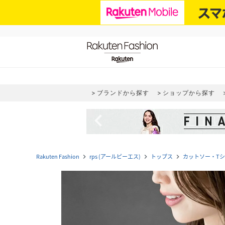
ブランドから探す
ショップから探す
navigate_before
Rakuten Fashion
rps (アールピーエス)
トップス
カットソー・T
navigate_next
navigate_next
navigate_next