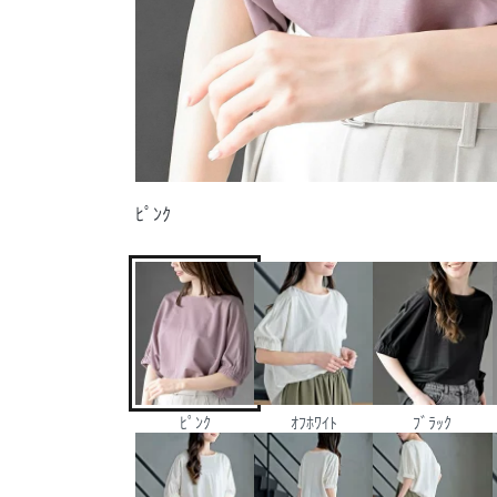
ﾋﾟﾝｸ
ﾋﾟﾝｸ
ｵﾌﾎﾜｲﾄ
ﾌﾞﾗｯｸ