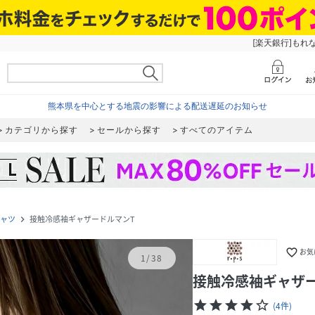
[楽天銀行]もれ
熊本県を中心とする地震の影響による配送遅延のお知らせ
カテゴリから探す
セールから探す
すべてのアイテム
シャツ
接触冷感袖ギャザードルマンT
navigate_next
favorite_border
お気
1
/
38
接触冷感袖ギャザ
star
star
star
star
star_border
(
4
件
)