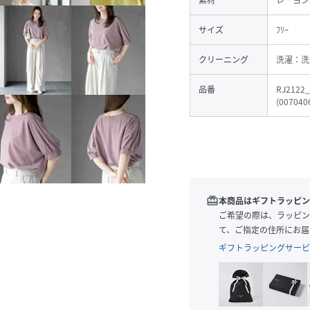
素材
レーヨン5
サイズ
ﾌﾘｰ
クリーニング
洗濯：洗
品番
RJ2122_
(
007040
redeem
本商品はギフトラッピン
ご希望の際は、ラッピン
て、ご指定の住所にお届
ギフトラッピングサービ