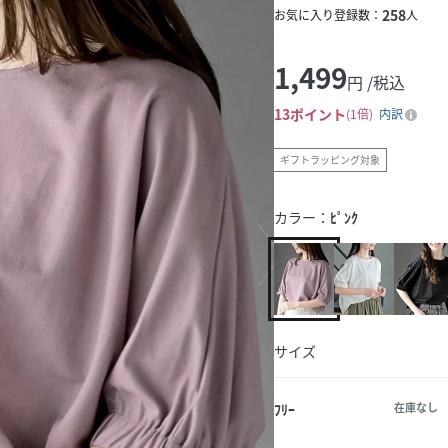
258
お気に入り登録数：
人
1,499
円 /税込
13
ポイント
1倍
内訳
ギフトラッピング対象
カラー：
ﾋﾟﾝｸ
サイズ
ﾌﾘｰ
在庫なし