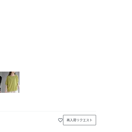
favorite_border
再入荷リクエスト