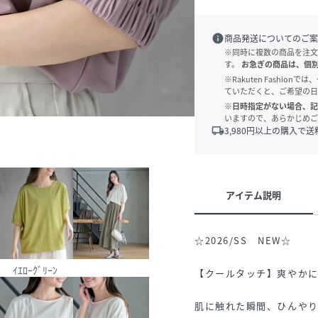
info
商品発送についてのご案
※同時に複数の商品を注文
す。
お急ぎの商品は、個
※Rakuten Fashi
ていただくと、ご希望の日
※日時指定がない場合、記
いますので、あらかじめご
local_shipping
3,980
円以上の購入で送
アイテム説明
☆2026/SS NEW☆
ｲｴﾛｰｸﾞﾘｰﾝ
【クールタッチ】爽やか
肌に触れた瞬間、ひんや