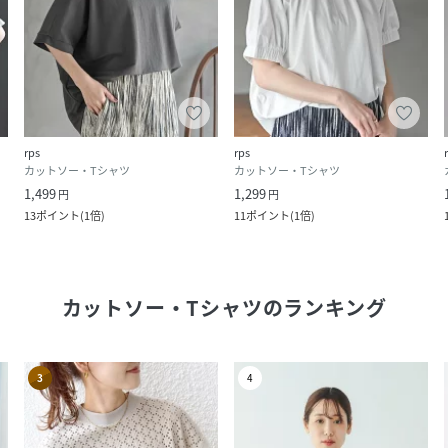
rps
rps
カットソー・Tシャツ
カットソー・Tシャツ
1,499
1,299
円
円
13
ポイント
(
1倍
)
11
ポイント
(
1倍
)
カットソー・Tシャツ
のランキング
3
4