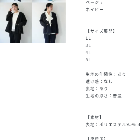
ベージュ
ネイビー
【サイズ展開】
LL
3L
4L
5L
生地の伸縮性：あり
透け感：なし
裏地：あり
生地の厚さ：普通
【素材】
表地：ポリエステル95% 
【原産国】