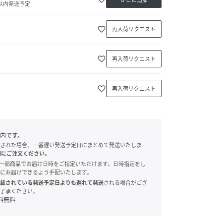
日以内発送予定
favorite_border
再入荷リクエスト
favorite_border
再入荷リクエスト
favorite_border
再入荷リクエスト
内です。
された場合、一番遅い発送予定日にまとめて発送いたしま
別にご注文ください。
onでは、一部商品でお届け日時をご指定いただけます。日時指定をし
にお届けできるよう手配いたします。
載されている発送予定日よりも遅れて発送
される場合がござ
了承ください。
料無料