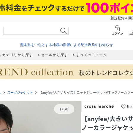
新規登録＆回答
熊本県を中心とする地震の影響による配送遅延のお知らせ
カテゴリから探す
セールから探す
すべてのアイテム
ル
スーツジャケット
【anyfee/大きいサイズ】ニットジョーゼットVネックノーカラー
navigate_next
navigate_next
favorite_border
お気
1
/
30
【anyfee/大き
ノーカラージャケ