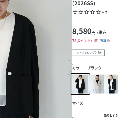
(2026SS)
star_border
star_border
star_border
star_border
star_border
(
-
件
)
8,580
円 /税込
78
ポイント
1倍
内訳
ギフトラッピング対象外
カラー：
ブラック
サイズ
残りわず