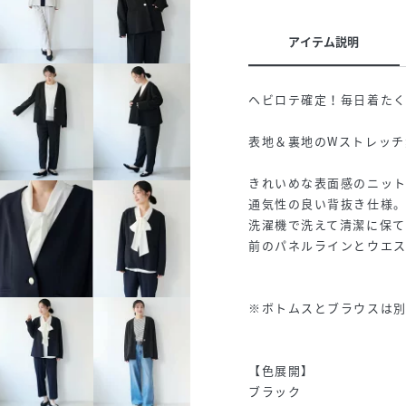
アイテム説明
ヘビロテ確定！毎日着たく
表地＆裏地のWストレッチ
きれいめな表面感のニッ
通気性の良い背抜き仕様
洗濯機で洗えて清潔に保て
前のパネルラインとウエ
※ボトムスとブラウスは
【色展開】
ブラック