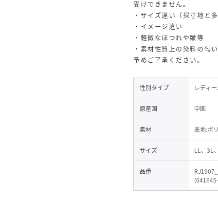
受けできません。
・サイズ違い（採寸地と
・イメージ違い
・軽微なほつれや皺等
・素材性質上の染料の匂
予めご了承ください。
性別タイプ
レディー
原産国
中国
素材
表地:ポ
サイズ
LL、3L
品番
RJ1907_
(
641645