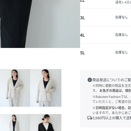
LL
通常1-4
3L
在庫なし
4L
在庫なし
5L
在庫なし
info
商品発送についてのご案
※同時に複数の商品を注文
す。
お急ぎの商品は、個
※Rakuten Fashi
ていただくと、ご希望の日
※日時指定がない場合、記
いますので、あらかじめご
local_shipping
3,980
円以上の購入で送