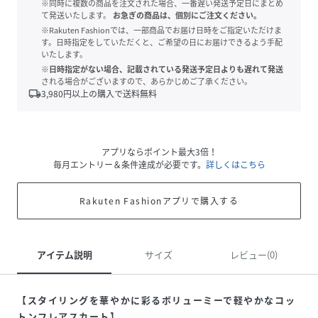
※同時に複数の商品を注文された場合、一番遅い発送予定日にまとめ
て発送いたします。
お急ぎの商品は、個別にご注文ください。
※Rakuten Fashionでは、一部商品でお届け日時をご指定いただけま
す。日時指定をしていただくと、ご希望の日にお届けできるよう手配
いたします。
※日時指定がない場合、記載されている発送予定日よりも遅れて発送
される場合がございますので、あらかじめご了承ください。
local_shipping
3,980
円以上の購入で送料無料
アプリならポイント最大3倍！
毎月エントリー＆条件達成が必要です。
詳しくはこちら
Rakuten Fashionアプリで購入する
アイテム説明
サイズ
レビュー(0)
【スタイリングを華やかに彩るボリューミーで軽やかなコッ
トンフレアスカート】