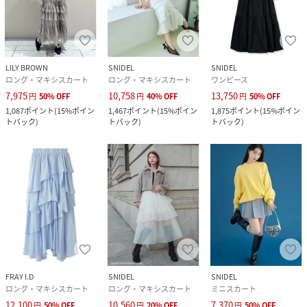
LILY BROWN
SNIDEL
SNIDEL
ロング・マキシスカート
ロング・マキシスカート
ワンピース
7,975
10,758
13,750
円
50
%
OFF
円
40
%
OFF
円
50
%
OFF
1,087
ポイント
(
15%ポイン
1,467
ポイント
(
15%ポイン
1,875
ポイント
(
15%ポイン
トバック
)
トバック
)
トバック
)
FRAY I.D
SNIDEL
SNIDEL
ロング・マキシスカート
ロング・マキシスカート
ミニスカート
12,100
10,560
7,370
円
50
%
OFF
円
20
%
OFF
円
50
%
OFF