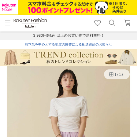
menu
home
search
favorite_border
shopping_cart
lock_outline
メニュー
トップ
検索
お気に入り
カート
ログイン
3,980円(税込)以上のお買い物で送料無料！
熊本県を中心とする地震の影響による配送遅延のお知らせ
1
/
18