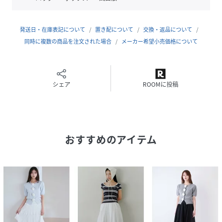
光沢感:なし
生地の厚さ:やや薄手
発送日・在庫表記について
置き配について
交換・返品について
【おすすめ骨格タイプ】
同時に複数の商品を注文された場合
メーカー希望小売価格について
■骨格ストレート
■骨格ナチュラル
※照明の関係により、実際よりも色味が違って見える場合が
シェア
ROOMに投稿
あります。
またパソコン・スマートフォンなどの環境により、若干製品
と画像のカラーが異なる場合もございます。予めご了承くだ
さい。
おすすめのアイテム
商品の色味は、商品単品画像をご参照下さい。
※商品画像はサンプルのため、色味やサイズ等の仕様に変更
がある場合がございますので、予めご了承ください。
性別タイプ
レディース
原産国
中国