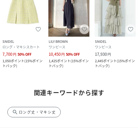
SNIDEL
LILY BROWN
SNIDEL
ロング・マキシスカート
ワンピース
ワンピース
7,700
10,450
17,930
円
50
%
OFF
円
50
%
OFF
円
1,050
ポイント
(
15%ポイン
1,425
ポイント
(
15%ポイン
2,445
ポイント
(
15%ポイン
トバック
)
トバック
)
トバック
)
関連キーワードから探す
search
ロング丈・マキシ丈