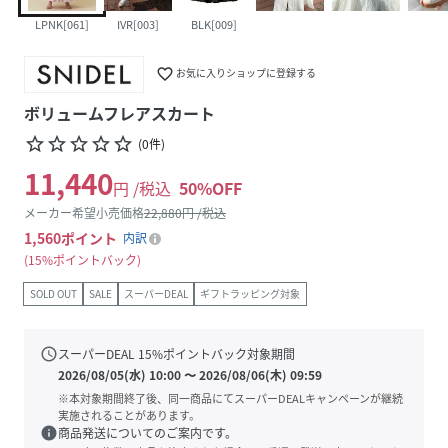
LPNK[061]
IVR[003]
BLK[009]
favorite_border
お気に入りショップに登録する
ボリュームフレアスカート
star_border
star_border
star_border
star_border
star_border
(
0
件
)
11,440
円 /税込
50
%OFF
メーカー希望小売価格
22,880
円 /税込
1,560
ポイント
内訳
15%ポイントバック
SOLD OUT
SALE
スーパーDEAL
ギフトラッピング対象
schedule
スーパーDEAL
15
%ポイントバック対象期間
2026/08/05(水) 10:00
〜
2026/08/06(木) 09:59
※本対象期間終了後、同一商品にてスーパーDEALキャンペーンが継続
実施されることがあります。
info
商品発送についてのご案内です。