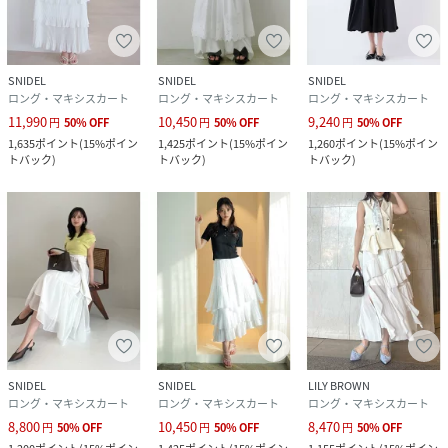
素材
表地:綿100%/裏地:ポリエステル97%,ポリウレ
タン3%
SNIDEL
SNIDEL
SNIDEL
サイズ
0[00]、1[01]
ロング・マキシスカート
ロング・マキシスカート
ロング・マキシスカート
11,990
10,450
9,240
円
50
%
OFF
円
50
%
OFF
円
50
%
OFF
品番
RJ0167_SWFS261239
1,635
ポイント
(
15%ポイン
1,425
ポイント
(
15%ポイン
1,260
ポイント
(
15%ポイン
(
SWFS261239-L1-33 RJ0167
)
トバック
)
トバック
)
トバック
)
SNIDEL
SNIDEL
LILY BROWN
ロング・マキシスカート
ロング・マキシスカート
ロング・マキシスカート
8,800
10,450
8,470
円
50
%
OFF
円
50
%
OFF
円
50
%
OFF