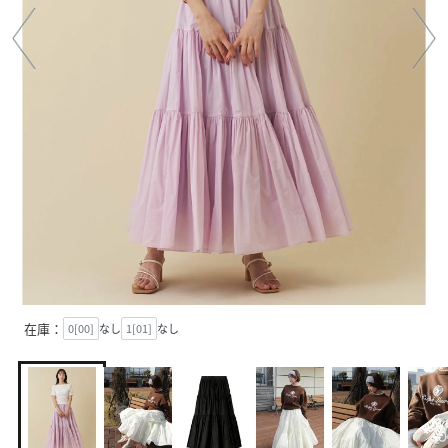
在庫：
0[00]
なし
1[01]
なし