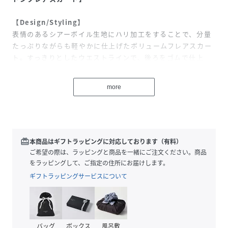
【Design/Styling】
表情のあるシアーボイル生地にハリ加工をすることで、分量
たっぷりながらも軽やかに仕上げたボリュームフレアスカー
ト。すっきりとしたウエストラインで、後ろをゴムで仕上
げ、フィット感を出しつつ着心地良く仕上げています。裏地
付き。後ろ側のコンシールファスナーで着脱可能。
more
※素材の特性上、お洗濯のたびに徐々に風合いが柔らかくな
っていきます。
【Fabric】
redeem
本商品はギフトラッピングに対応しております（有料）
清楚なアイボリー、シアー感のある軽やかなブラック、ライ
ご希望の際は、ラッピングと商品を一緒にご注文ください。商品
ラック風味のライトピンクの３色展開です。軽やかなコット
をラッピングして、ご指定の住所にお届けします。
ン素材で春夏気分を盛り上げます。
ギフトラッピングサービスについて
透け感:あり
裏地:あり
伸縮性:なし
バッグ
ボックス
風呂敷