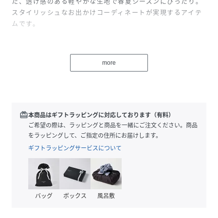
た、透け感のある軽やかな生地で春夏シーズンにぴったり。
スタイリッシュなお出かけコーディネートが実現するアイテ
ムです。
テキスタイル：Keidas(ケイダス)/オアシス
more
DESIGNER：AnnikaRimala
性別タイプ
レディース
redeem
本商品はギフトラッピングに対応しております（有料）
原産国
-
ご希望の際は、ラッピングと商品を一緒にご注文ください。商品
をラッピングして、ご指定の住所にお届けします。
素材
表側：コットン100% 裏側：コットン100%
ギフトラッピングサービスについて
サイズ
32、34、36、38、40
品番
RH6230_52152263195212
(
52152263195212-90-032 RH6230
)
バッグ
ボックス
風呂敷