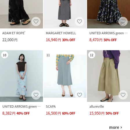
ADAM ET ROPE'
MARGARET HOWELL
UNITED ARROWS green label relaxing
22,000
16,940
8,470
円
円
30
%
OFF
円
50
%
OFF
10
11
12
UNITED ARROWS green label relaxing
SCAPA
allureville
8,382
16,500
15,950
円
40
%
OFF
円
60
%
OFF
円
50
%
OFF
more
navigate_next