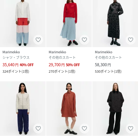
Marimekko
Marimekko
Marimekko
シャツ・ブラウス
その他のスカート
その他のスカート
35,640
29,700
58,300
円
40
%
OFF
円
50
%
OFF
円
324
ポイント
(
1倍
)
270
ポイント
(
1倍
)
530
ポイント
(
1倍
)