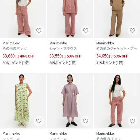
Marimekko
Marimekko
Marimekko
その他のパンツ
シャツ・ブラウス
その他のジャケット・アウター
33,660
33,550
34,650
円
40
%
OFF
円
50
%
OFF
円
50
%
OFF
306
ポイント
(
1倍
)
305
ポイント
(
1倍
)
315
ポイント
(
1倍
)
Marimekko
Marimekko
Marimekko
ワンピース
ワンピース
その他のパンツ