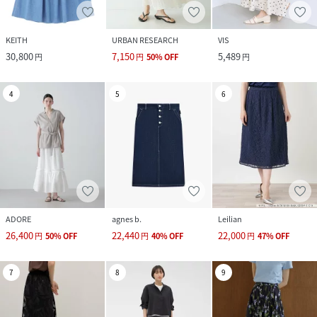
KEITH
URBAN RESEARCH
VIS
30,800
7,150
5,489
円
円
50
%
OFF
円
4
5
6
ADORE
agnes b.
Leilian
26,400
22,440
22,000
円
50
%
OFF
円
40
%
OFF
円
47
%
OFF
7
8
9