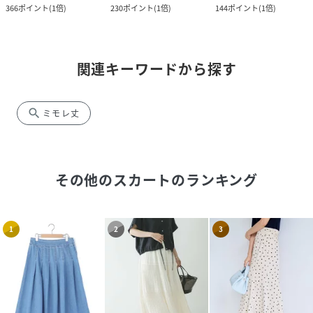
366
ポイント
(
1倍
)
230
ポイント
(
1倍
)
144
ポイント
(
1倍
)
関連キーワードから探す
search
ミモレ丈
その他のスカート
のランキング
1
2
3