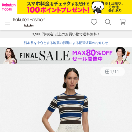
menu
home
search
favorite_border
shopping_cart
lock_outline
メニュー
トップ
検索
お気に入り
カート
ログイン
3,980円(税込)以上のお買い物で送料無料！
熊本県を中心とする地震の影響による配送遅延のお知らせ
1
/
11