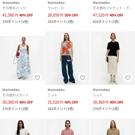
Marimekko
Marimekko
Marimekko
その他のパンツ
ワンピース
その他のジャケット・アウター
41,580
28,050
47,520
円
40
%
OFF
円
50
%
OFF
円
40
%
OFF
378
ポイント
(
1倍
)
255
ポイント
(
1倍
)
432
ポイント
(
1倍
)
Marimekko
Marimekko
Marimekko
その他のスカート
ニット
ニット
30,360
31,020
30,360
円
40
%
OFF
円
40
%
OFF
円
40
%
OFF
276
ポイント
(
1倍
)
282
ポイント
(
1倍
)
276
ポイント
(
1倍
)