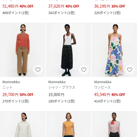
51,480
37,620
36,190
円
40
%
OFF
円
40
%
OFF
円
30
%
OFF
468
ポイント
(
1倍
)
342
ポイント
(
1倍
)
329
ポイント
(
1倍
)
Marimekko
Marimekko
Marimekko
ニット
シャツ・ブラウス
ワンピース
29,700
19,800
45,540
円
50
%
OFF
円
円
40
%
OFF
270
ポイント
(
1倍
)
180
ポイント
(
1倍
)
414
ポイント
(
1倍
)