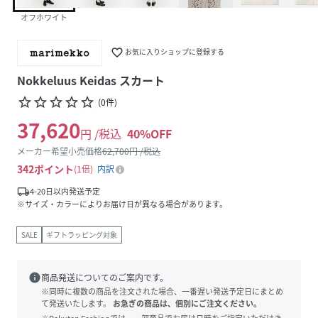
オフホワイト
favorite_border
お気に入りショップに登録する
Nokkeluus Keidas スカート
star_border
star_border
star_border
star_border
star_border
(
0
件
)
37,620
円 /税込
40
%OFF
メーカー希望小売価格
62,700
円 /税込
342
ポイント
1倍
内訳
local_shipping
4-20日以内発送予定
※サイズ・カラーによりお届け日が異なる場合があります。
SALE
ギフトラッピング対象
info
商品発送についてのご案内です。
※同時に複数の商品を注文された場合、一番遅い発送予定日にまとめ
て発送いたします。
お急ぎの商品は、個別にご注文ください。