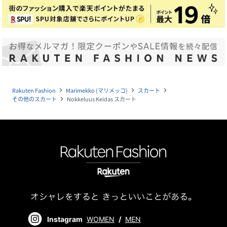
Rakuten Fashion
Marimekko (マリメッコ)
スカート
navigate_next
navigate_next
navigate_next
その他のスカート
Nokkeluus Keidas スカート
navigate_next
Instagram
WOMEN
/
MEN