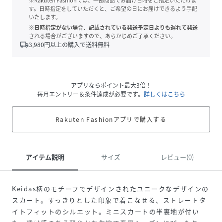
※Rakuten Fashionでは、一部商品でお届け日時をご指定いただけま
す。日時指定をしていただくと、ご希望の日にお届けできるよう手配
いたします。
※日時指定がない場合、記載されている発送予定日よりも遅れて発送
される場合がございますので、あらかじめご了承ください。
local_shipping
3,980
円以上の購入で送料無料
アプリならポイント最大3倍！
毎月エントリー＆条件達成が必要です。
詳しくはこちら
Rakuten Fashionアプリで購入する
アイテム説明
サイズ
レビュー(0)
Keidas柄のモチーフでデザインされたユニークなデザインの
スカート。すっきりとした印象で着こなせる、ストレートタ
イトフィットのシルエット。ミニスカートの半裏地が付い