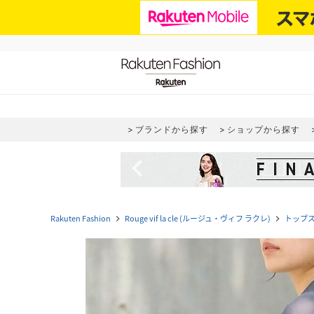
ブランドから探す
ショップから探す
navigate_before
Rakuten Fashion
Rouge vif la cle (ルージュ・ヴィフ ラクレ)
トップ
navigate_next
navigate_next