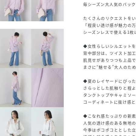
毎シーズン大人気のバック
たくさんのリクエストを
「程良い透け感が魅力の
シーズンレスで使える1枚
◆女性らしいシルエット
背中部分は、ツイスト加
肌見せがありつつも上品
まさに“魅せる”大人のた
◆夏のレイヤードにぴっ
さらっとした肌触りと程よ
タンクトップやキャミソ
コーディネートに抜け感と
◆こなれ感たっぷりの新
人気の透け感のある無地
今季はポコポコととした