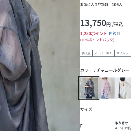
106
お気に入り登録数：
人
13,750
円 /税込
1,250
ポイント
内訳
10%ポイントバック
再入荷
スーパーDEAL
ギフトラッ
カラー：
チャコールグレー
サイズ
取り寄せ
F
4-15日以