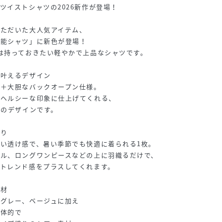
ツイストシャツの2026新作が登場！
いただいた大人気アイテム、
万能シャツ」に新色が登場！
は持っておきたい軽やかで上品なシャツです。
を叶えるデザイン
工＋大胆なバックオープン仕様。
でヘルシーな印象に仕上げてくれる、
めのデザインです。
たり
い透け感で、暑い季節でも快適に着られる1枚。
ール、ロングワンピースなどの上に羽織るだけで、
トレンド感をプラスしてくれます。
素材
のグレー、ベージュに加え
立体的で