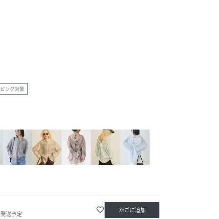
ピング対象
favorite_border
かごに追加
内発送予定