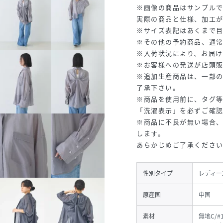
※画像の商品はサンプルで
実際の商品と仕様、加工
※サイズ表記はあくまで
※その他の予約商品、通
※入荷状況により、お届け
※お客様への発送が店頭
※追加生産商品は、一部
了承下さい。
※商品を使用前に、タグ
「洗濯表示」を必ずご確
※商品に不良が無い場合
します。
あらかじめご了承くださ
性別タイプ
レディー
原産国
中国
素材
無地C/#