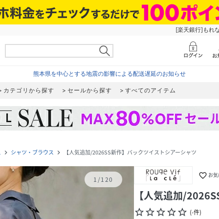
[楽天銀行]もれ
熊本県を中心とする地震の影響による配送遅延のお知らせ
カテゴリから探す
セールから探す
すべてのアイテム
ス
シャツ・ブラウス
【人気追加/2026SS新作】バックツイストシアーシャツ
navigate_next
navigate_next
favorite_border
お気
1
/
120
【人気追加/202
star_border
star_border
star_border
star_border
star_border
(
-
件
)