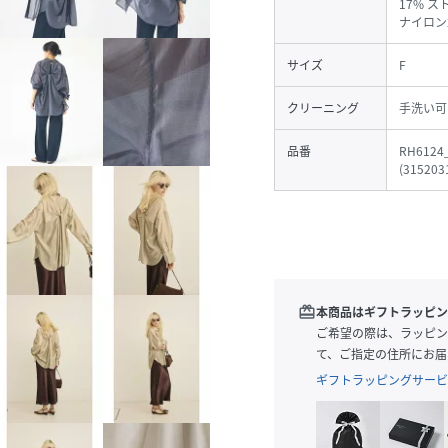
17% スト
ナイロン
サイズ
F
クリーニング
手洗い可
品番
RH6124
(
315203
redeem
本商品はギフトラッピン
ご希望の際は、ラッピン
て、ご指定の住所にお届
ギフトラッピングサービ