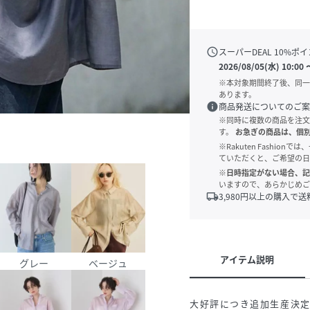
schedule
スーパーDEAL
10
%ポイ
2026/08/05(水) 10:00
※本対象期間終了後、同一
あります。
info
商品発送についてのご案
※同時に複数の商品を注文
す。
お急ぎの商品は、個
※Rakuten Fashi
ていただくと、ご希望の日
※日時指定がない場合、記
いますので、あらかじめご
local_shipping
3,980
円以上の購入で送
アイテム説明
グレー
ベージュ
大好評につき追加生産決