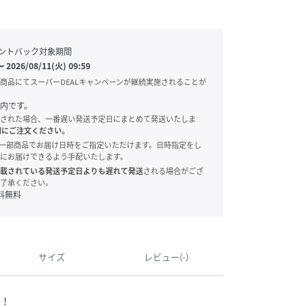
ントバック対象期間
〜
2026/08/11(火) 09:59
商品にてスーパーDEALキャンペーンが継続実施されることが
内です。
された場合、一番遅い発送予定日にまとめて発送いたしま
別にご注文ください。
onでは、一部商品でお届け日時をご指定いただけます。日時指定をし
にお届けできるよう手配いたします。
載されている発送予定日よりも遅れて発送
される場合がござ
了承ください。
料無料
サイズ
レビュー(-)
定！