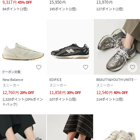
9,317
15,950
13,970
円
45
%
OFF
円
円
84
ポイント
(
1倍
)
145
ポイント
(
1倍
)
127
ポイント
(
1倍
)
クーポン対象
New Balance
EDIFICE
BEAUTY&YOUTH UNITED ARROWS
スニーカー
スニーカー
スニーカー
12,760
11,858
12,540
円
20
%
OFF
円
30
%
OFF
円
40
%
OFF
2,320
ポイント
(
20%ポイン
107
ポイント
(
1倍
)
114
ポイント
(
1倍
)
トバック
)