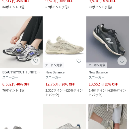
9,317
9,570
9,570
円
45
%
OFF
円
40
%
OFF
円
40
%
OFF
ル:ゴム底 底材の種類 ミッドソール:合成底
84
ポイント
(
1倍
)
87
ポイント
(
1倍
)
87
ポイント
(
1倍
)
サイズ
23、23.5、24、24.5、25
品番
RH5880_26093910001810
(
26093910001810-010-230 RH5880
)
クーポン対象
クーポン対象
BEAUTY&YOUTH UNITED ARROWS
New Balance
New Balance
スニーカー
スニーカー
スニーカー
8,382
12,760
13,552
円
40
%
OFF
円
20
%
OFF
円
20
%
OFF
76
ポイント
(
1倍
)
2,320
ポイント
(
20%ポイン
2,464
ポイント
(
20%ポイン
トバック
)
トバック
)