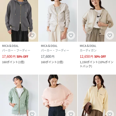
女性のように色や模様がいろいろで一つとして同じものはな
く、きめ細やかで、研磨すると美しい光沢をもつという性質
のある大理石のローマ語【marmor】から由来。
光のなかできらめく結晶石を意味し、美・権威・永遠を象徴
する。
クリーンな洗練カジュアルをコンセプトにcomfortableな着
心地・風合いのminimalなアイテムとメンズライクなアイテ
ムを融合し女性らしいstylingを提案。
MICA＆DEAL
MICA＆DEAL
MICA＆DEAL
その人の新たな定番となり、大切に永く愛用していただける
パーカー・フーディー
パーカー・フーディー
カーディガン
ような日常着をめざします。
17,600
17,600
12,650
円
50
%
OFF
円
円
50
%
OFF
--------------------------------------
160
ポイント
(
1倍
)
160
ポイント
(
1倍
)
1,150
ポイント
(
10%ポイン
トバック
)
モデル身長165cm/着用サイズ36
*商品画像はできる限り実物の色に近づけるよう徹底してお
りますが、お使いのデバイスのモニター設定、お部屋の照明
等の閲覧環境により実際の色味と異なって見える場合がござ
います。
*画像の商品はサンプルです。実際の商品と仕様、加工が若干
異なる場合があります。予めご了承くださいませ。