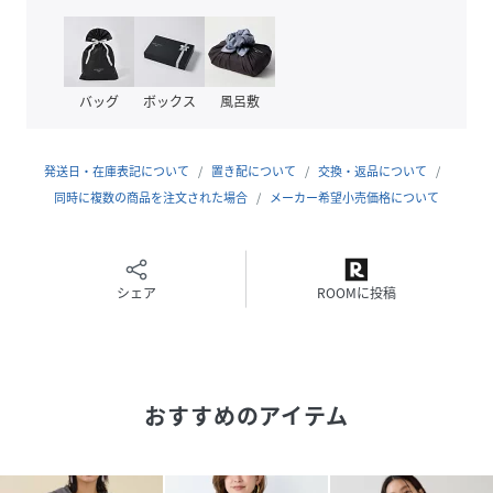
透け感：なし
裏地：なし
伸縮性：あり
光沢感：なし
バッグ
ボックス
風呂敷
生地の厚さ：普通
--------------------------------------
発送日・在庫表記について
置き配について
交換・返品について
【coordinate】
同時に複数の商品を注文された場合
メーカー希望小売価格について
きれいな目面のパーカーなので、スカートと合わせてレディ
な着こなしもおすすめ。
パンツ合わせでは上品なリラックスコーデが決まります。
シェア
ROOMに投稿
※カラー：NAVYにつきまして
カラー名：NAVYと表記されていますが、実際のお色(目視カ
ラー)はBLACKに近いお色となります。
おすすめのアイテム
--------------------------------------
【marmors／マルモア】
《marmors》マルモアとは、1人1人個性の違う、自立した