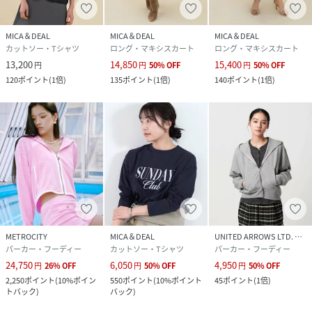
MICA＆DEAL
MICA＆DEAL
MICA＆DEAL
カットソー・Tシャツ
ロング・マキシスカート
ロング・マキシスカート
13,200
14,850
15,400
円
円
50
%
OFF
円
50
%
OFF
120
ポイント
(
1倍
)
135
ポイント
(
1倍
)
140
ポイント
(
1倍
)
METROCITY
MICA＆DEAL
UNITED ARROWS LTD. OUTLET
パーカー・フーディー
カットソー・Tシャツ
パーカー・フーディー
24,750
6,050
4,950
円
26
%
OFF
円
50
%
OFF
円
50
%
OFF
2,250
ポイント
(
10%ポイン
550
ポイント
(
10%ポイント
45
ポイント
(
1倍
)
トバック
)
バック
)