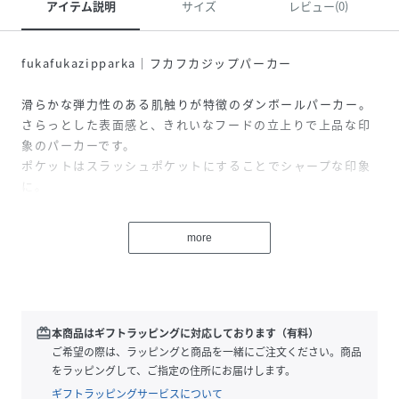
アイテム説明
サイズ
レビュー(0)
fukafukazipparka｜フカフカジップパーカー
滑らかな弾力性のある肌触りが特徴のダンボールパーカー。
さらっとした表面感と、きれいなフードの立上りで上品な印
象のパーカーです。
ポケットはスラッシュポケットにすることでシャープな印象
に。
ダブルジップなのでボトムスのボリュームに合わせてアレン
ジも可能です。
more
【fabric】
ふくらみとボリュームのある綿のストレッチ混のダンボール
素材です。
綿のナチュラル感もありながら、きれいな目面に仕上げてお
redeem
本商品はギフトラッピングに対応しております（有料）
り、様々なシーン・ゾーンで対応できる生地です。
ご希望の際は、ラッピングと商品を一緒にご注文ください。商品
をラッピングして、ご指定の住所にお届けします。
--------------------------------------
ギフトラッピングサービスについて