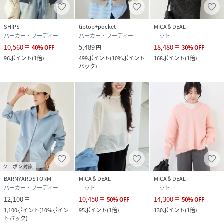
SHIPS
tiptop+pocket
MICA＆DEAL
パーカー・フーディー
パーカー・フーディー
ニット
10,560
5,489
18,480
円
40
%
OFF
円
円
30
%
OFF
96
ポイント
(
1倍
)
499
ポイント
(
10%ポイント
168
ポイント
(
1倍
)
バック
)
クーポン対象
BARNYARDSTORM
MICA＆DEAL
MICA＆DEAL
パーカー・フーディー
ニット
ニット
12,100
10,450
14,300
円
円
50
%
OFF
円
50
%
OFF
1,100
ポイント
(
10%ポイン
95
ポイント
(
1倍
)
130
ポイント
(
1倍
)
トバック
)