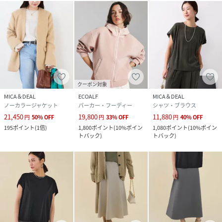
クーポン対象
MICA＆DEAL
ECOALF
MICA＆DEAL
ノーカラージャケット
パーカー・フーディー
シャツ・ブラウス
21,450
19,800
11,880
円
50
%
OFF
円
33
%
OFF
円
40
%
OFF
195
ポイント
(
1倍
)
1,800
ポイント
(
10%ポイン
1,080
ポイント
(
10%ポイン
トバック
)
トバック
)