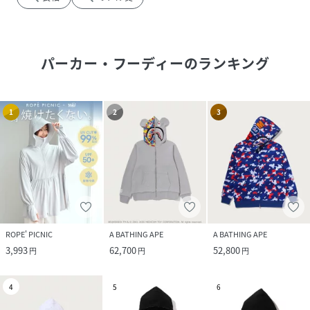
パーカー・フーディー
のランキング
1
2
3
ROPE' PICNIC
A BATHING APE
A BATHING APE
3,993
62,700
52,800
円
円
円
4
5
6