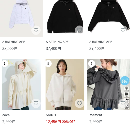
A BATHING APE
A BATHING APE
A BATHING APE
38,500
37,400
37,400
円
円
円
7
8
9
coca
SNIDEL
moment+
2,990
12,496
2,990
円
円
20
%
OFF
円