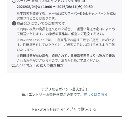
schedule
スーパーDEAL
10
%ポイントバック対象期間
2026/08/04(火) 10:00
〜
2026/08/11(火) 09:59
※本対象期間終了後、同一商品にてスーパーDEALキャンペーンが継続
実施されることがあります。
info
商品発送についてのご案内です。
※同時に複数の商品を注文された場合、一番遅い発送予定日にまとめ
て発送いたします。
お急ぎの商品は、個別にご注文ください。
※Rakuten Fashionでは、一部商品でお届け日時をご指定いただけま
す。日時指定をしていただくと、ご希望の日にお届けできるよう手配
いたします。
※日時指定がない場合、記載されている発送予定日よりも遅れて発送
される場合がございますので、あらかじめご了承ください。
local_shipping
3,980
円以上の購入で送料無料
アプリならポイント最大3倍！
毎月エントリー＆条件達成が必要です。
詳しくはこちら
Rakuten Fashionアプリで購入する