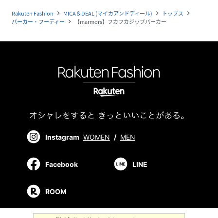
Rakuten Fashion
MICA＆DEAL (マイカアンドディール)
トップス
navigate_next
navigate_next
navigate_next
パーカー・フーディー
【marmors】フカフカジップパーカー
navigate_next
Instagram
WOMEN
/
MEN
Facebook
LINE
ROOM