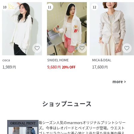
10
11
12
coca
SNIDEL HOME
MICA＆DEAL
1,989
9,680
17,600
円
円
20
%
OFF
円
more
navigate_next
ショップニュース
毎シーズン人気のmarmorsオリジナルプリントシリー
ズ。今季はレオパードとペイズリーが登場。ウエスト
ゴムでリラクシーな着心地と上品な見た目を兼ね備え