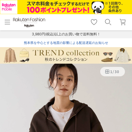
menu
home
search
favorite_border
shopping_cart
lock_outline
メニュー
トップ
検索
お気に入り
カート
ログイン
3,980円(税込)以上のお買い物で送料無料！
熊本県を中心とする地震の影響による配送遅延のお知らせ
1
/
30