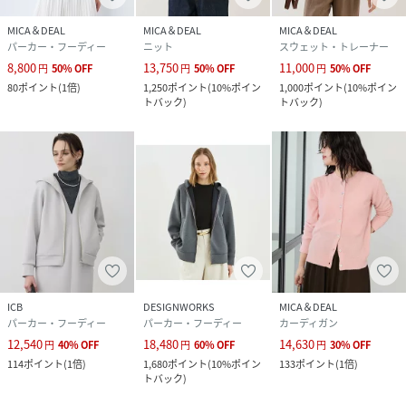
MICA＆DEAL
MICA＆DEAL
MICA＆DEAL
26SPRING/26SSHOODIE
パーカー・フーディー
ニット
スウェット・トレーナー
8,800
13,750
11,000
円
50
%
OFF
円
50
%
OFF
円
50
%
OFF
性別タイプ
レディース
80
ポイント
(
1倍
)
1,250
ポイント
(
10%ポイン
1,000
ポイント
(
10%ポイン
トバック
)
トバック
)
原産国
日本
素材
本体：綿73% ポリエステル22% ポリウレタン
5%
リブ部分：綿100%
サイズ
36
クリーニング
手洗い可
ICB
DESIGNWORKS
MICA＆DEAL
品番
RH3866_0226109004
パーカー・フーディー
パーカー・フーディー
カーディガン
(
0226109004-023-036 RH3866
)
12,540
18,480
14,630
円
40
%
OFF
円
60
%
OFF
円
30
%
OFF
114
ポイント
(
1倍
)
1,680
ポイント
(
10%ポイン
133
ポイント
(
1倍
)
トバック
)