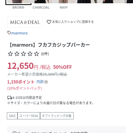
BROWN
CHARCOAL
NAVY
favorite_border
お気に入りショップに登録する
marmors
sell
【marmors】フカフカジップパーカー
star_border
star_border
star_border
star_border
star_border
(
0
件
)
12,650
円 /税込
50
%OFF
メーカー希望小売価格
25,300
円 /税込
1,150
ポイント
内訳
10%ポイントバック
local_shipping
4-15日以内発送予定
※サイズ・カラーによりお届け日が異なる場合があります。
SALE
スーパーDEAL
ギフトラッピング対象