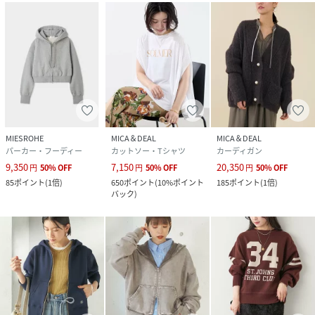
MIESROHE
MICA＆DEAL
MICA＆DEAL
パーカー・フーディー
カットソー・Tシャツ
カーディガン
9,350
7,150
20,350
円
50
%
OFF
円
50
%
OFF
円
50
%
OFF
85
ポイント
(
1倍
)
650
ポイント
(
10%ポイント
185
ポイント
(
1倍
)
バック
)