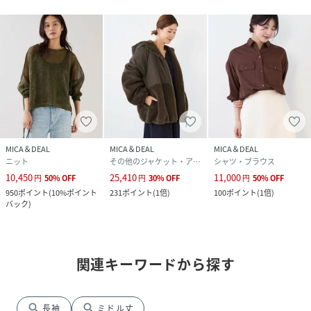
MICA＆DEAL
MICA＆DEAL
MICA＆DEAL
ニット
その他のジャケット・アウター
シャツ・ブラウス
10,450
25,410
11,000
円
50
%
OFF
円
30
%
OFF
円
50
%
OFF
950
ポイント
(
10%ポイント
231
ポイント
(
1倍
)
100
ポイント
(
1倍
)
バック
)
関連キーワードから探す
search
search
長袖
ミドル丈