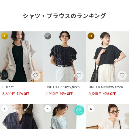
シャツ・ブラウス
のランキング
1
2
3
Discoat
UNITED ARROWS green label relaxing
UNITED ARROWS green label relaxing
3,850
5,940
5,346
円
41
%
OFF
円
40
%
OFF
円
40
%
OFF
4
5
6