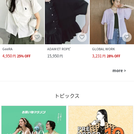
GeeRA
ADAM ET ROPE'
GLOBAL WORK
4,950
15,950
3,231
円
25
%
OFF
円
円
28
%
OFF
more
navigate_next
トピックス