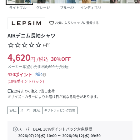
ライトブルー81(新色)
グレー18
ブルー82
インディゴ85
favorite_border
お気に入りショップに登録する
AIRデニム長袖シャツ
star_border
star_border
star_border
star_border
star_border
(
-
件
)
4,620
円 /税込
30
%OFF
メーカー希望小売価格
6,600
円 /税込
420
ポイント
内訳
10%ポイントバック
local_shipping
12時までの注文で当日出荷
※サイズ・カラーによりお届け日が異なる場合があります。
SALE
スーパーDEAL
ギフトラッピング対象
schedule
スーパーDEAL
10
%ポイントバック対象期間
2026/07/29(水) 10:00
〜
2026/08/12(水) 09:59