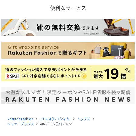
便利なサービス
Rakuten Fashion
LEPSIM (レプシィム)
トップス
navigate_next
navigate_next
navigate_next
シャツ・ブラウス
AIRデニム長袖シャツ
navigate_next