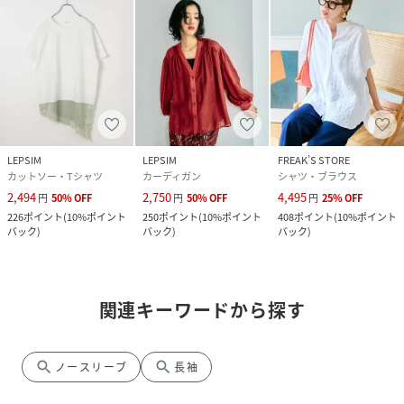
LEPSIM
LEPSIM
FREAK’S STORE
カットソー・Tシャツ
カーディガン
シャツ・ブラウス
2,494
2,750
4,495
円
50
%
OFF
円
50
%
OFF
円
25
%
OFF
226
ポイント
(
10%ポイント
250
ポイント
(
10%ポイント
408
ポイント
(
10%ポイント
バック
)
バック
)
バック
)
関連キーワードから探す
search
search
ノースリーブ
長袖