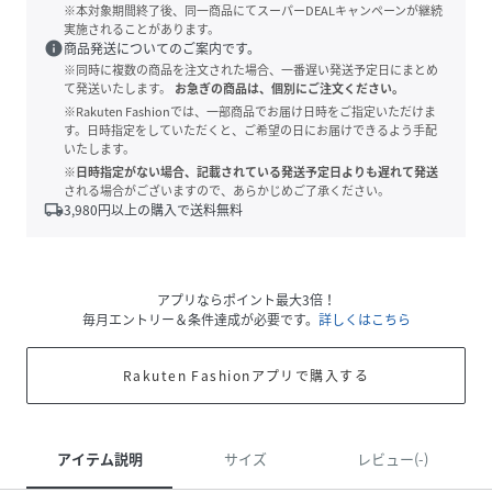
※本対象期間終了後、同一商品にてスーパーDEALキャンペーンが継続
実施されることがあります。
info
商品発送についてのご案内です。
※同時に複数の商品を注文された場合、一番遅い発送予定日にまとめ
て発送いたします。
お急ぎの商品は、個別にご注文ください。
※Rakuten Fashionでは、一部商品でお届け日時をご指定いただけま
す。日時指定をしていただくと、ご希望の日にお届けできるよう手配
いたします。
※日時指定がない場合、記載されている発送予定日よりも遅れて発送
される場合がございますので、あらかじめご了承ください。
local_shipping
3,980
円以上の購入で送料無料
アプリならポイント最大3倍！
毎月エントリー＆条件達成が必要です。
詳しくはこちら
Rakuten Fashionアプリで購入する
アイテム説明
サイズ
レビュー(-)