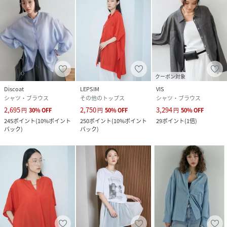
クーポン対象
Discoat
LEPSIM
VIS
シャツ・ブラウス
その他のトップス
シャツ・ブラウス
2,695
2,750
3,294
円
30
%
OFF
円
50
%
OFF
円
50
%
OFF
245
ポイント
(
10%ポイント
250
ポイント
(
10%ポイント
29
ポイント
(
1倍
)
バック
)
バック
)