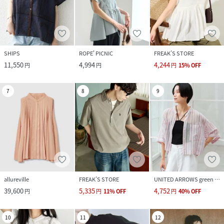
SHIPS
ROPE' PICNIC
FREAK’S STORE
11,550
4,994
4,244
円
円
円
15
%
OFF
7
8
9
allureville
FREAK’S STORE
UNITED ARROWS green label relaxing
39,600
5,335
4,752
円
円
11
%
OFF
円
40
%
OFF
10
11
12