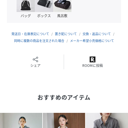
素材
本体:綿100%
サイズ
FREE SIZE
バッグ
ボックス
風呂敷
クリーニング
洗濯機洗い可（ネット使用）
発送日・在庫表記について
置き配について
交換・返品について
品番
RH2457_639492
同時に複数の商品を注文された場合
メーカー希望小売価格について
(
639492-81-09 RH2457
)
シェア
ROOMに投稿
おすすめのアイテム