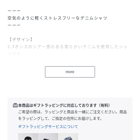
ーーー
空気のように軽くストレスフリーなデニムシャツ
ーーー
【デザイン】
2.3オンスのシアー感のある柔らかいデニムを使用したシャ
ツです。
羽織りとしてはもちろん、通常のデニムと違いごわつきが無
い為レイヤードスタイルにもぴったり！
more
【スタイリング】
・ベストやビスチェとのレイヤードスタイルがおすすめで
す。
redeem
本商品はギフトラッピングに対応しております（有料）
ご希望の際は、ラッピングと商品を一緒にご注文ください。商品
性別タイプ
レディース
をラッピングして、ご指定の住所にお届けします。
ギフトラッピングサービスについて
原産国
CHINA