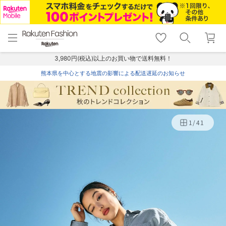
menu
home
search
favorite_border
shopping_cart
lock_outline
メニュー
トップ
検索
お気に入り
カート
ログイン
3,980円(税込)以上のお買い物で送料無料！
熊本県を中心とする地震の影響による配送遅延のお知らせ
1
/
41