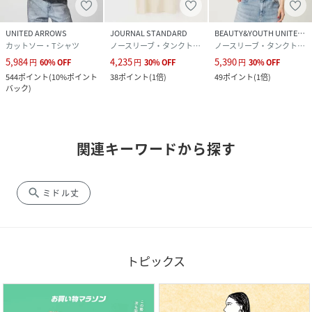
UNITED ARROWS
JOURNAL STANDARD
BEAUTY&YOUTH UNITED ARROWS
カットソー・Tシャツ
ノースリーブ・タンクトップ
ノースリーブ・タンクトップ
5,984
4,235
5,390
円
60
%
OFF
円
30
%
OFF
円
30
%
OFF
544
ポイント
(
10%ポイント
38
ポイント
(
1倍
)
49
ポイント
(
1倍
)
バック
)
関連キーワードから探す
search
ミドル丈
トピックス