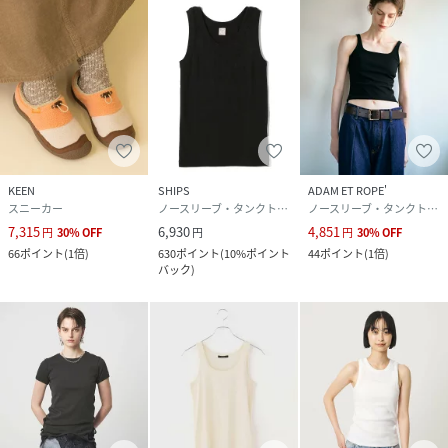
KEEN
SHIPS
ADAM ET ROPE'
スニーカー
ノースリーブ・タンクトップ
ノースリーブ・タンクトップ
7,315
6,930
4,851
円
30
%
OFF
円
円
30
%
OFF
66
ポイント
(
1倍
)
630
ポイント
(
10%ポイント
44
ポイント
(
1倍
)
バック
)