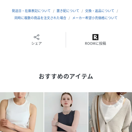
性別を気にしない自由な思考、
いつまでも愛される上質なアイテム
発送日・在庫表記について
置き配について
交換・返品について
デザインも着心地も妥協できない
同時に複数の商品を注文された場合
メーカー希望小売価格について
自然を愛する….
美しく人生に彩りを添える服
＊＊＊＊＊＊＊＊＊＊＊＊＊＊＊＊＊＊＊＊＊＊
透け感：ホワイトのみのややあり
シェア
ROOMに投稿
裏地：なし
伸縮性：なし
光沢感：なし
生地の厚さ：普通
おすすめのアイテム
＊＊＊＊＊＊＊＊＊＊＊＊＊＊＊＊＊＊＊＊＊＊
※取り扱いについては、商品についている品質表示でご確認
ください。
素材の特性上、洗濯により若干縮みます。
形を整えて干してください。洗濯により収縮やねじれ。型崩
れすることがあります。
【グレー】
着用中の摩擦や汗、水などで濡れたことによる他のものへの