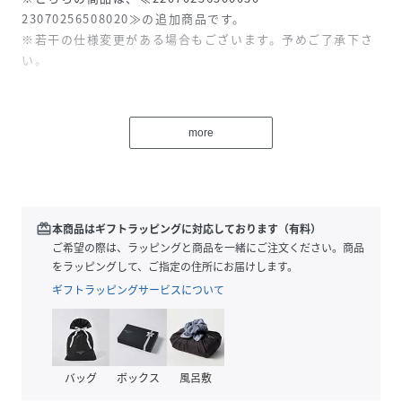
23070256508020≫の追加商品です。
※若干の仕様変更がある場合もございます。予めご了承下さ
い。
コンパクト糸を仕様したハニカム柄のタンク。
節が少ないストレートなキレイな綿をハイゲージの編み機で
more
編立て、
ダブル組織でカジュアルな柄も軽く綺麗に仕上がっているの
が特徴です。
詰まった襟元と程よいアメリカンスリーブ、
体にフィットし過ぎないタンクトップは大人が着やすいシル
redeem
本商品はギフトラッピングに対応しております（有料）
エット。
ご希望の際は、ラッピングと商品を一緒にご注文ください。商品
シャツやジャケットのインナーとしても重宝する1枚です。
をラッピングして、ご指定の住所にお届けします。
ギフトラッピングサービスについて
【CALMER/カルメール】
大人が楽しめる洗練されたカジュアルウエア。
”穏やかで光輝く海のように…美しく人生を楽しむ”
ブランド名に思いが込められてる
バッグ
ボックス
風呂敷
シンプルをいかにモダンに