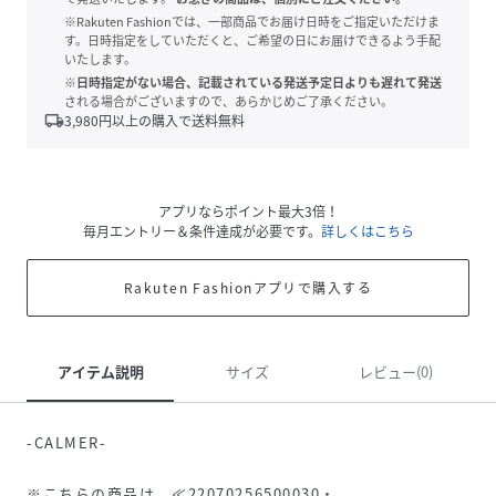
※Rakuten Fashionでは、一部商品でお届け日時をご指定いただけま
す。日時指定をしていただくと、ご希望の日にお届けできるよう手配
いたします。
※日時指定がない場合、記載されている発送予定日よりも遅れて発送
される場合がございますので、あらかじめご了承ください。
local_shipping
3,980
円以上の購入で送料無料
アプリならポイント最大3倍！
毎月エントリー＆条件達成が必要です。
詳しくはこちら
Rakuten Fashionアプリで購入する
アイテム説明
サイズ
レビュー(0)
-CALMER-
※こちらの商品は、≪22070256500030・