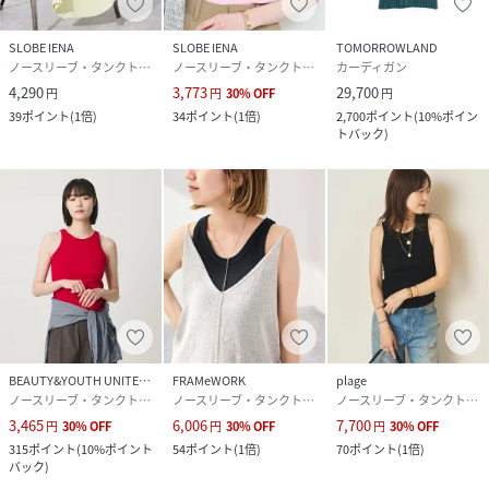
SLOBE IENA
SLOBE IENA
TOMORROWLAND
ノースリーブ・タンクトップ
ノースリーブ・タンクトップ
カーディガン
4,290
3,773
29,700
円
円
30
%
OFF
円
39
ポイント
(
1倍
)
34
ポイント
(
1倍
)
2,700
ポイント
(
10%ポイン
トバック
)
BEAUTY&YOUTH UNITED ARROWS
FRAMeWORK
plage
ノースリーブ・タンクトップ
ノースリーブ・タンクトップ
ノースリーブ・タンクトップ
3,465
6,006
7,700
円
30
%
OFF
円
30
%
OFF
円
30
%
OFF
315
ポイント
(
10%ポイント
54
ポイント
(
1倍
)
70
ポイント
(
1倍
)
バック
)