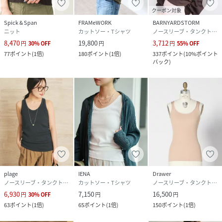
クーポン対象
Spick & Span
FRAMeWORK
BARNYARDSTORM
ニット
カットソー・Tシャツ
ノースリーブ・タンクトップ
8,470
19,800
3,712
円
30
%
OFF
円
円
55
%
OFF
77
ポイント
(
1倍
)
180
ポイント
(
1倍
)
337
ポイント
(
10%ポイント
バック
)
plage
IENA
Drawer
ノースリーブ・タンクトップ
カットソー・Tシャツ
ノースリーブ・タンクトップ
6,930
7,150
16,500
円
30
%
OFF
円
円
63
ポイント
(
1倍
)
65
ポイント
(
1倍
)
150
ポイント
(
1倍
)