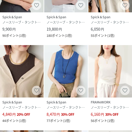
色移りにご注意ください。
【ホワイト】
Spick & Span
Spick & Span
Spick & Span
日光や蛍光灯の光に弱く、色あせ（変色）しやすい性質があ
ノースリーブ・タンクトップ
ノースリーブ・タンクトップ
ノースリーブ・タンクトップ
るので、長時間の直射日光は避けてください。
9,900
19,800
6,050
円
円
円
90
ポイント
(
1倍
)
180
ポイント
(
1倍
)
55
ポイント
(
1倍
)
※店頭及び屋内外での撮影画像は、光の当たり具合で色味が
違って見える場合があります。
商品の色味は、商品アップ画像をご参照ください。
また、お客様のお使いのPCのモニター環境などにより色味が
違って見える場合があります。
予めご了承の上ご注文ください。
性別タイプ
レディース
Spick & Span
Spick & Span
FRAMeWORK
原産国
日本
ノースリーブ・タンクトップ
ノースリーブ・タンクトップ
ノースリーブ・タンクトップ
4,840
8,470
6,160
円
20
%
OFF
円
30
%
OFF
円
30
%
OFF
素材
本体:綿100%
44
ポイント
(
1倍
)
77
ポイント
(
1倍
)
56
ポイント
(
1倍
)
サイズ
フリー