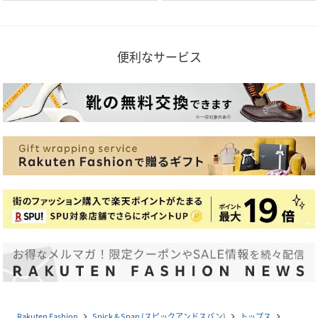
便利なサービス
Rakuten Fashion
Spick & Span (スピックアンドスパン)
トップス
navigate_next
navigate_next
navigate_next