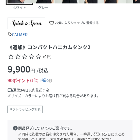
ホワイト
グレー
favorite_border
お気に入りショップに登録する
CALMER
sell
《追加》コンパクトハニカムタンク2
star_border
star_border
star_border
star_border
star_border
(
0
件
)
9,900
円 /税込
90
ポイント
1倍
内訳
local_shipping
通常3-6日以内発送予定
※サイズ・カラーによりお届け日が異なる場合があります。
ギフトラッピング対象
info
商品発送についてのご案内です。
※同時に複数の商品を注文された場合、一番遅い発送予定日にまとめ
て発送いたします。
お急ぎの商品は、個別にご注文ください。