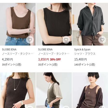
SLOBE IENA
SLOBE IENA
Spick & Span
ノースリーブ・タンクトップ
ノースリーブ・タンクトップ
シャツ・ブラウス
4,290
3,850
15,400
円
円
30
%
OFF
円
39
ポイント
(
1倍
)
35
ポイント
(
1倍
)
140
ポイント
(
1倍
)