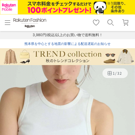
menu
home
search
favorite_border
shopping_cart
lock_outline
メニュー
トップ
検索
お気に入り
カート
ログイン
3,980円(税込)以上のお買い物で送料無料！
熊本県を中心とする地震の影響による配送遅延のお知らせ
1
/
32