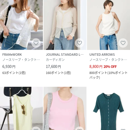
クリーニング
本体:手洗い可能
品番
RH1951_24070256506010
(
24070256506010-010-009 RH1951
)
FRAMeWORK
JOURNAL STANDARD L'ESSAGE
UNITED ARROWS
ノースリーブ・タンクトップ
カーディガン
ノースリーブ・タンクトップ
6,930
17,600
8,800
円
円
円
20
%
OFF
63
ポイント
(
1倍
)
160
ポイント
(
1倍
)
800
ポイント
(
10%ポイント
バック
)