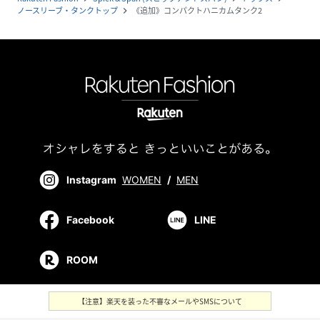
ノースリーブ・タンクトップ
《追加》コンパクトハニカムタンク2
navigate_next
Instagram
WOMEN
/
MEN
Facebook
LINE
ROOM
【注意】楽天を装った不審なメールやSMSについて