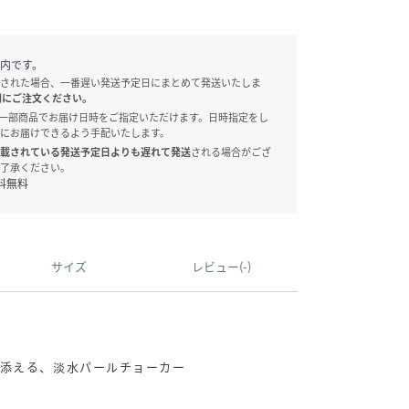
内です。
された場合、一番遅い発送予定日にまとめて発送いたしま
別にご注文ください。
onでは、一部商品でお届け日時をご指定いただけます。日時指定をし
にお届けできるよう手配いたします。
載されている発送予定日よりも遅れて発送
される場合がござ
了承ください。
料無料
サイズ
レビュー(-)
を添える、淡水パールチョーカー