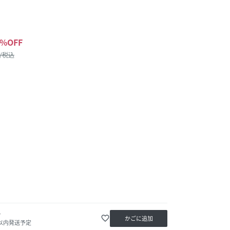
%OFF
 /税込
か
favorite_border
かごに追加
日以内発送予定