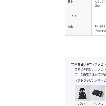
素材
淡水パー
真鍮
サイズ
F
品番
RH1932
(
WGP106
redeem
本商品はギフトラッピン
ご希望の際は、ラッピン
て、ご指定の住所にお届
ギフトラッピングサービ
バッグ
ボックス