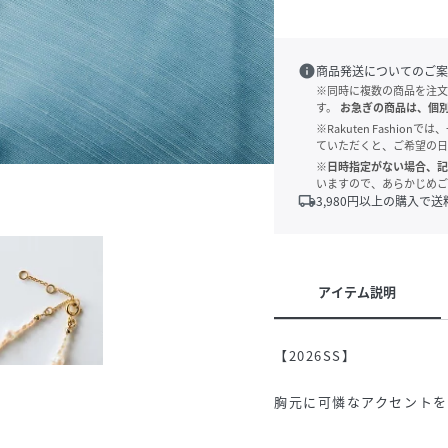
info
商品発送についてのご案
※同時に複数の商品を注文
す。
お急ぎの商品は、個
※Rakuten Fashi
ていただくと、ご希望の日
※日時指定がない場合、記
いますので、あらかじめご
local_shipping
3,980
円以上の購入で送
アイテム説明
【2026SS】
胸元に可憐なアクセント