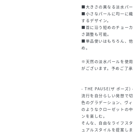
■大きさの異なる淡水パ
■小さなパールに均一に
するデザイン。
■首に沿う短めのチョー
さ調整も可能。
■単品使いはもちろん、
め。
※天然の淡水パールを使
がございます。予めご了
- THE PAUSE(ザ ポーズ) 
流行を自分らしい発想で切
色のグラデーション、ヴィ
のようなクローゼットの中
ンを楽しむ。
そんな、自由なライフスタ
ュアルスタイルを提案しま