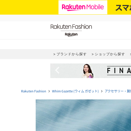
ブランドから探す
ショップから探す
navigate_before
Rakuten Fashion
Whim Gazette (ウィム ガゼット)
アクセサリー・腕
navigate_next
navigate_next