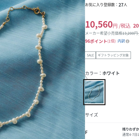
27
お気に入り登録数：
人
10,560
円 /税込
20
メーカー希望小売価格
13,200
円
96
ポイント
1倍
内訳
SALE
ギフトラッピング対象
カラー：
ホワイト
サイズ
残りわず
F
通常4-7