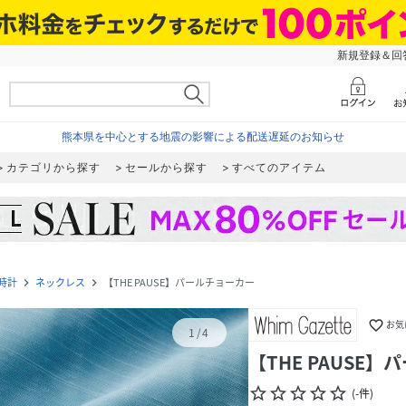
新規登録＆回答
熊本県を中心とする地震の影響による配送遅延のお知らせ
カテゴリから探す
セールから探す
すべてのアイテム
時計
ネックレス
【THE PAUSE】パールチョーカー
navigate_next
navigate_next
favorite_border
お気
1
/
4
【THE PAUSE
star_border
star_border
star_border
star_border
star_border
(
-
件
)