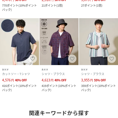
770
ポイント
(
10%ポイント
21
ポイント
(
1倍
)
27
ポイント
(
1倍
)
バック
)
a.v.v
a.v.v
a.v.v
カットソー・Tシャツ
シャツ・ブラウス
シャツ・ブラウス
4,576
4,613
3,955
円
40
%
OFF
円
40
%
OFF
円
55
%
OFF
416
ポイント
(
10%ポイント
419
ポイント
(
10%ポイント
359
ポイント
(
10%ポイント
バック
)
バック
)
バック
)
関連キーワードから探す