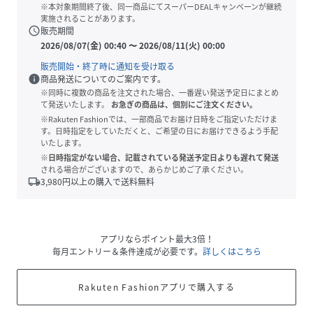
※本対象期間終了後、同一商品にてスーパーDEALキャンペーンが継続
実施されることがあります。
schedule
販売期間
2026/08/07(金) 00:40
〜
2026/08/11(火) 00:00
販売開始・終了時に通知を受け取る
info
商品発送についてのご案内です。
※同時に複数の商品を注文された場合、一番遅い発送予定日にまとめ
て発送いたします。
お急ぎの商品は、個別にご注文ください。
※Rakuten Fashionでは、一部商品でお届け日時をご指定いただけま
す。日時指定をしていただくと、ご希望の日にお届けできるよう手配
いたします。
※日時指定がない場合、記載されている発送予定日よりも遅れて発送
される場合がございますので、あらかじめご了承ください。
local_shipping
3,980
円以上の購入で送料無料
アプリならポイント最大3倍！
毎月エントリー＆条件達成が必要です。
詳しくはこちら
Rakuten Fashionアプリで購入する