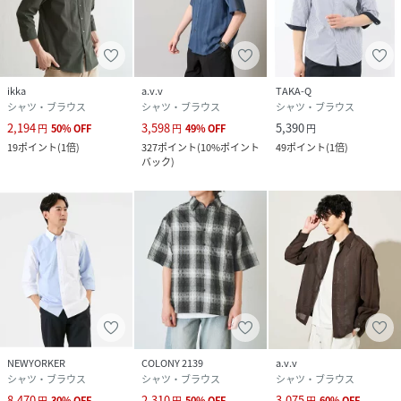
ikka
a.v.v
TAKA-Q
シャツ・ブラウス
シャツ・ブラウス
シャツ・ブラウス
2,194
3,598
5,390
円
50
%
OFF
円
49
%
OFF
円
19
ポイント
(
1倍
)
327
ポイント
(
10%ポイント
49
ポイント
(
1倍
)
バック
)
NEWYORKER
COLONY 2139
a.v.v
シャツ・ブラウス
シャツ・ブラウス
シャツ・ブラウス
8,470
2,310
3,075
円
30
%
OFF
円
50
%
OFF
円
60
%
OFF