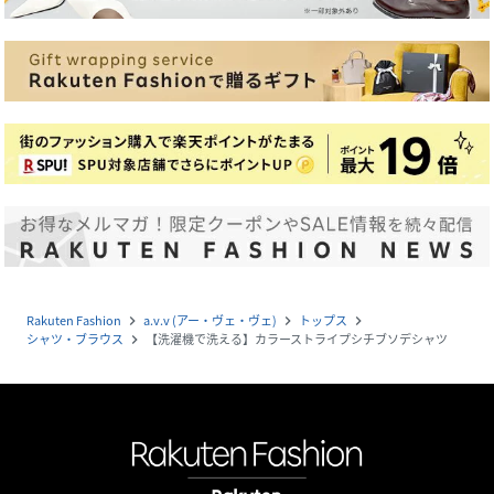
Rakuten Fashion
a.v.v (アー・ヴェ・ヴェ)
トップス
navigate_next
navigate_next
navigate_next
シャツ・ブラウス
【洗濯機で洗える】カラーストライプシチブソデシャツ
navigate_next