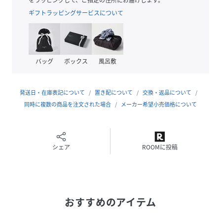
暑い日にはロールアップして5分袖にして着こなすのもこな
ギフトラッピングサービスについて
れ感が出てオススメです。
【素材】
様々なカラーを取り込んだストライプ柄を使用。
バッグ
ボックス
風呂敷
サラッとした素材感のため肌触りが良く軽い着心地です。
ご自宅で気軽に洗濯機で洗えるため、お手入れも簡単でデイ
リーユースに着用が可能です。
発送日・在庫表記について
置き配について
交換・返品について
同時に複数の商品を注文された場合
メーカー希望小売価格について
【スタイリング】
シャツハオリとしてシンプルに無地カットソーやロゴTとあ
わせるのがスタンダードなスタイリングでおススメです。ボ
トムはきれい目スタイルであればスラックス合わせ、カジュ
シェア
ROOMに投稿
アルスタイルであればゆとりのあるパンツとあわせるとバラ
ンスが良いコーディネートができます。夏の暑い時期にはハ
ーフパンツとの合わせもリゾート感が出ておススメです
----------------
おすすめのアイテム
着用シーズン