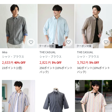
春：◎ 夏：◎ 秋：〇 冬：×
----------------
透け感：なし
裏地：なし
伸縮性：なし
光沢感：なし
クーポン対象
クーポン対象
生地の厚さ：やや薄手
ikka
THE CASUAL
THE CASUAL
シャツ・ブラウス
シャツ・ブラウス
シャツ・ブラウス
----------------
2,633
2,821
3,762
円
40
%
OFF
円
5
%
OFF
円
5
%
OFF
23
ポイント
(
1倍
)
256
ポイント
(
10%ポイント
342
ポイント
(
10%ポイント
≪お気に入り登録機能の使い方≫
バック
)
バック
)
■商品のお気に入り登録（ハートマークをクリック）
再入荷通知や値下げ等、お得なご案内を受けることができま
す。
----------------