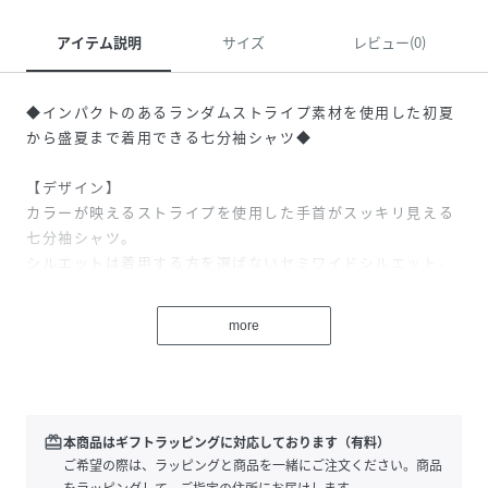
アイテム説明
サイズ
レビュー(0)
◆インパクトのあるランダムストライプ素材を使用した初夏
から盛夏まで着用できる七分袖シャツ◆
【デザイン】
カラーが映えるストライプを使用した手首がスッキリ見える
七分袖シャツ。
シルエットは着用する方を選ばないセミワイドシルエット。
少しアームホール周りに余裕を持たせているためリラックス
して着用できます。
more
羽織るだけで大人のリラックススタイルになる初夏～夏にぴ
ったりの一枚です。
シンプルでスッキリとしたデザインのため、幅広いシーンで
活躍する定番アイテムです。
フロントボタンをあけてインナーを見せてカジュアルに、ボ
redeem
本商品はギフトラッピングに対応しております（有料）
タンを閉じてさわやかきれいめに、どちらのスタイルもサマ
ご希望の際は、ラッピングと商品を一緒にご注文ください。商品
になるシルエットです。
をラッピングして、ご指定の住所にお届けします。