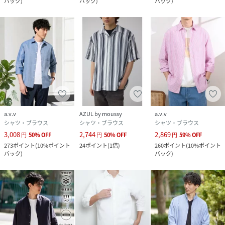
バック
)
バック
)
バック
)
a.v.v
AZUL by moussy
a.v.v
シャツ・ブラウス
シャツ・ブラウス
シャツ・ブラウス
3,008
2,744
2,869
円
50
%
OFF
円
50
%
OFF
円
59
%
OFF
273
ポイント
(
10%ポイント
24
ポイント
(
1倍
)
260
ポイント
(
10%ポイント
バック
)
バック
)