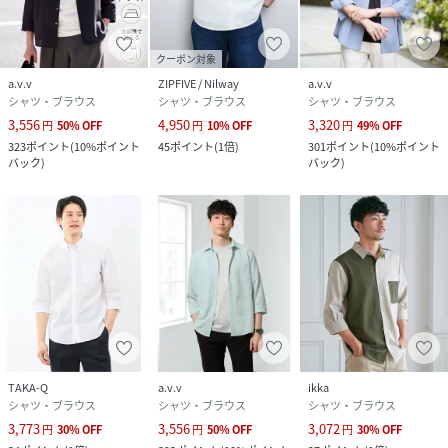
クーポン対象
a.v.v
ZIPFIVE / Nilway
a.v.v
シャツ・ブラウス
シャツ・ブラウス
シャツ・ブラウス
3,556
4,950
3,320
円
50
%
OFF
円
10
%
OFF
円
49
%
OFF
323
ポイント
(
10%ポイント
45
ポイント
(
1倍
)
301
ポイント
(
10%ポイント
バック
)
バック
)
TAKA-Q
a.v.v
ikka
シャツ・ブラウス
シャツ・ブラウス
シャツ・ブラウス
3,773
3,556
3,072
円
30
%
OFF
円
50
%
OFF
円
30
%
OFF