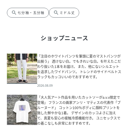
search
search
七分袖・五分袖
ミドル丈
ショップニュース
「注目のホワイトパンツを筆頭に夏のマストパンツが
出揃う」 透けない白。でもきれいな白。を叶えたこだ
わり抜いた1本をお届け。 また、他にないシルエット
を追求したワイドパンツ。 トレンドのサイドベルトス
ラックもカッコいいのでおすすめです。
2026.08.09
「大人気アート作品を用いたカットソーがa.v.v限定で
登場」 フランスの画家アンリ・マティスの代表作「ブ
ルーヌード」 コットン100％ボディに顔料プリントを
施した鮮やかな1着。 デザインのカッコよさに加え
て、真夏も安心の接触冷感機能付き。 ユニセックスで
の着こなしも非常におすすめです。