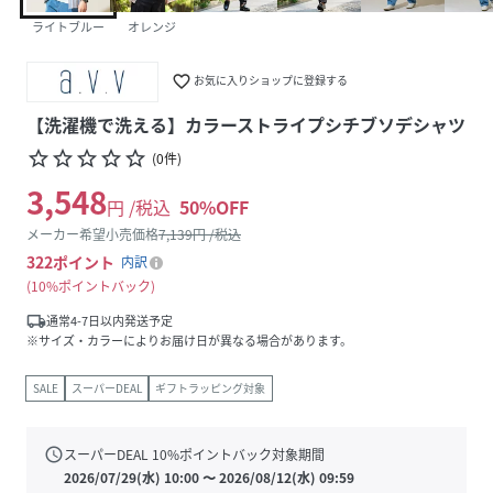
ライトブルー
オレンジ
favorite_border
お気に入りショップに登録する
【洗濯機で洗える】カラーストライプシチブソデシャツ
star_border
star_border
star_border
star_border
star_border
(
0
件
)
3,548
円 /税込
50
%OFF
メーカー希望小売価格
7,139
円 /税込
322
ポイント
内訳
10%ポイントバック
local_shipping
通常4-7日以内発送予定
※サイズ・カラーによりお届け日が異なる場合があります。
SALE
スーパーDEAL
ギフトラッピング対象
schedule
スーパーDEAL
10
%ポイントバック対象期間
2026/07/29(水) 10:00
〜
2026/08/12(水) 09:59