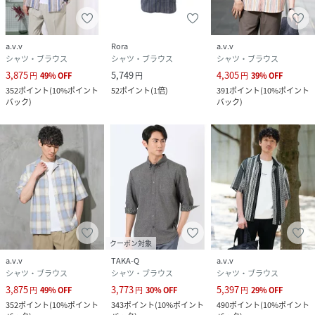
※商品画像は、光の当たり具合やパソコンなどの閲覧環境に
より実際の色味と異なって見える場合がございます。
a.v.v
Rora
a.v.v
商品の色味の目安は商品単体の画像をご参照ください。
シャツ・ブラウス
シャツ・ブラウス
シャツ・ブラウス
3,875
5,749
4,305
円
49
%
OFF
円
円
39
%
OFF
性別タイプ
メンズ
352
ポイント
(
10%ポイント
52
ポイント
(
1倍
)
391
ポイント
(
10%ポイント
バック
)
バック
)
原産国
中国
素材
ポリエステル 78% コットン 15% レーヨン 7%
サイズ
M、L
クリーニング
洗濯機洗い可|石油系ドライクリーニング|ウェッ
トクリーニング
クーポン対象
品番
RH1513_KHBGD36064
a.v.v
TAKA-Q
a.v.v
(
KHBGD36064-15-046 RH1513
)
シャツ・ブラウス
シャツ・ブラウス
シャツ・ブラウス
3,875
3,773
5,397
円
49
%
OFF
円
30
%
OFF
円
29
%
OFF
352
ポイント
(
10%ポイント
343
ポイント
(
10%ポイント
490
ポイント
(
10%ポイント