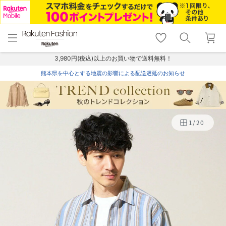
menu
home
search
favorite_border
shopping_cart
lock_outline
メニュー
トップ
検索
お気に入り
カート
ログイン
3,980円(税込)以上のお買い物で送料無料！
熊本県を中心とする地震の影響による配送遅延のお知らせ
1
/
20