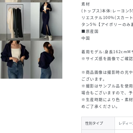
素材
(トップス)本体:レーヨン5
リエステル100%(スカート
タン5%【アイボリーのみ
■原産国
中国
着用モデル:身長162cm
※サイズ感を画像でご確
※商品画像は撮影時の光
ございます。
※撮影はサンプル品を使
場合もございますので、
※生産時期により色・素
めご了承ください。
性別タイプ
レディー