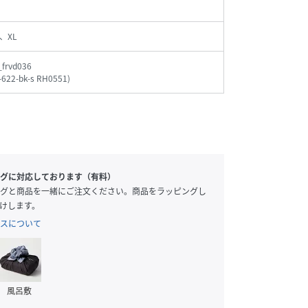
、XL
frvd036
-622-bk-s RH0551
)
グに対応しております（有料）
グと商品を一緒にご注文ください。商品をラッピングし
けします。
スについて
風呂敷