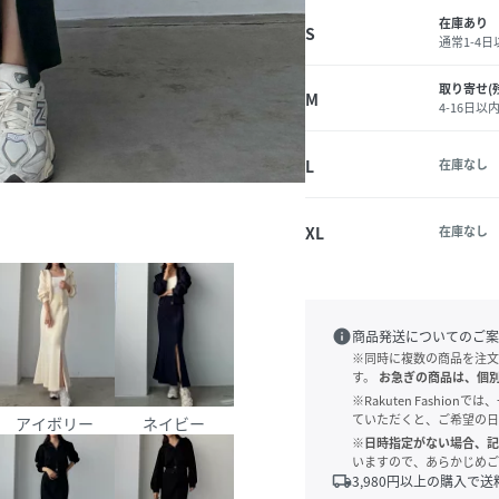
在庫あり
S
通常1-4
取り寄せ(
M
4-16日以
L
在庫なし
XL
在庫なし
info
商品発送についてのご案
※同時に複数の商品を注文
す。
お急ぎの商品は、個
※Rakuten Fashi
ていただくと、ご希望の日
アイボリー
ネイビー
※日時指定がない場合、記
いますので、あらかじめご
local_shipping
3,980
円以上の購入で送