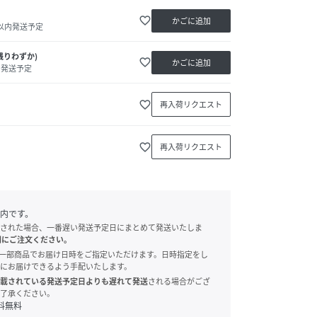
favorite_border
かごに追加
日以内発送予定
残りわずか)
favorite_border
かごに追加
内発送予定
favorite_border
再入荷リクエスト
favorite_border
再入荷リクエスト
内です。
された場合、一番遅い発送予定日にまとめて発送いたしま
別にご注文ください。
onでは、一部商品でお届け日時をご指定いただけます。日時指定をし
にお届けできるよう手配いたします。
載されている発送予定日よりも遅れて発送
される場合がござ
了承ください。
料無料