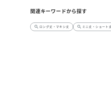
関連キーワードから探す
search
search
ロング丈・マキシ丈
ミニ丈・ショート