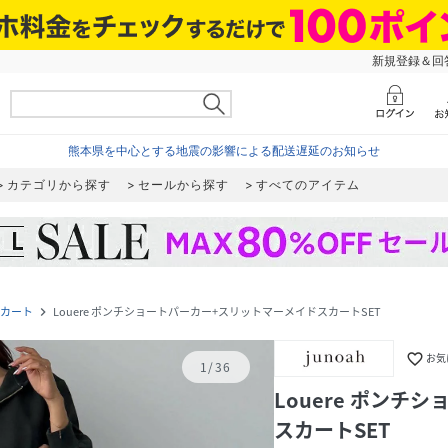
新規登録＆回答
熊本県を中心とする地震の影響による配送遅延のお知らせ
カテゴリから探す
セールから探す
すべてのアイテム
カート
Louere ポンチショートパーカー+スリットマーメイドスカートSET
navigate_next
favorite_border
お気
1
/
36
Louere ポンチ
スカートSET