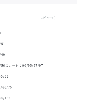
レビュー(-)
)
/51
/49
56スカート：90/95/97/97
5/56
66/70
9/103