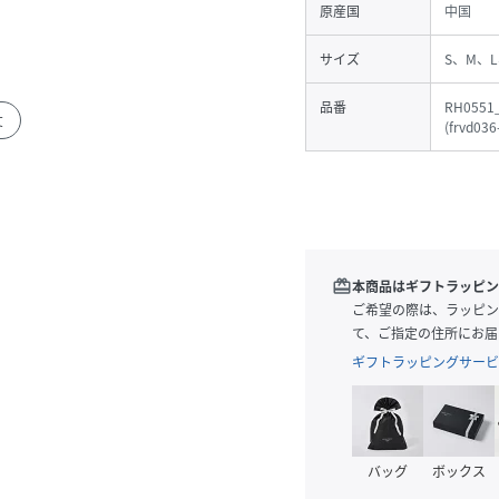
原産国
中国
サイズ
S、M、L
品番
RH0551_
丈
(
frvd036
redeem
本商品はギフトラッピン
ご希望の際は、ラッピン
て、ご指定の住所にお届
ギフトラッピングサービ
バッグ
ボックス