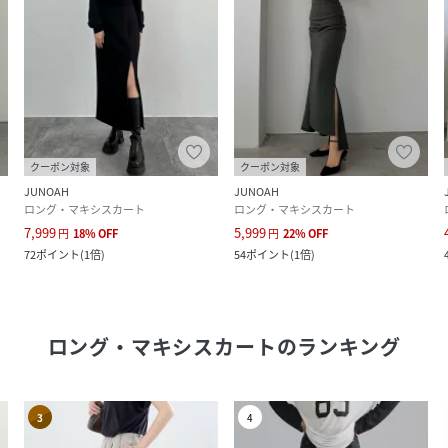
クーポン対象
クーポン対象
JUNOAH
JUNOAH
ロング・マキシスカート
ロング・マキシスカート
7,999
5,999
円
18
%
OFF
円
22
%
OFF
72
ポイント
(
1倍
)
54
ポイント
(
1倍
)
ロング・マキシスカート
のランキング
3
4