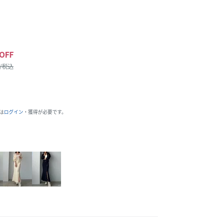
OFF
 /税込
は
ログイン
・獲得が必要です。