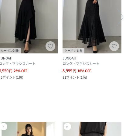
クーポン対象
クーポン対象
クー
JUNOAH
JUNOAH
JUNO
ロング・マキシスカート
ロング・マキシスカート
ロン
4,950
8,999
5,999
円
26
%
OFF
円
16
%
OFF
45
ポイント
(
1倍
)
81
ポイント
(
1倍
)
54
ポ
5
6
7