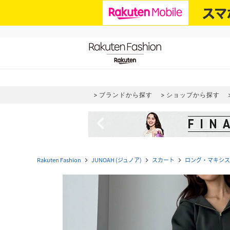
ブランドから探す
ショップから探す
navigate_before
Rakuten Fashion
JUNOAH (ジュノア)
スカート
ロング・マキシス
navigate_next
navigate_next
navigate_next