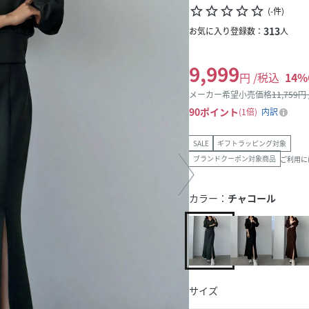
star_border
star_border
star_border
star_border
star_border
(
-
件
)
313
お気に入り登録数：
人
9,999
円 /税込
14
%
メーカー希望小売価格
11,759
円
90
ポイント
1倍
内訳
SALE
ギフトラッピング対象
ブランドクーポン対象商品
ご利用に
カラー：
チャコール
サイズ