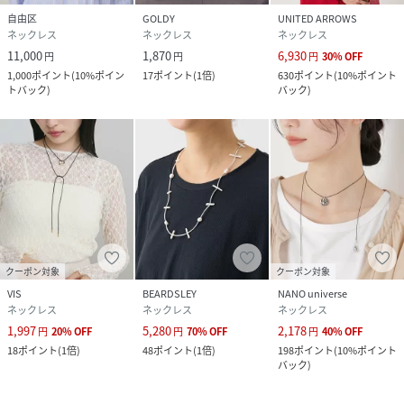
自由区
GOLDY
UNITED ARROWS
ネックレス
ネックレス
ネックレス
11,000
1,870
6,930
円
円
円
30
%
OFF
1,000
ポイント
(
10%ポイン
17
ポイント
(
1倍
)
630
ポイント
(
10%ポイント
トバック
)
バック
)
クーポン対象
クーポン対象
VIS
BEARDSLEY
NANO universe
ネックレス
ネックレス
ネックレス
1,997
5,280
2,178
円
20
%
OFF
円
70
%
OFF
円
40
%
OFF
18
ポイント
(
1倍
)
48
ポイント
(
1倍
)
198
ポイント
(
10%ポイント
バック
)