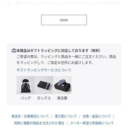
め、幅広いネックラインのトップスと好バランスで着用可能
です。
more
【スタイリングポイント】
シンプルなクルーネックTシャツやブラウスに合わせるだけ
で、Vゾーンに奥行きとアクセントを加えます。
二重のコードが首元に立体感をもたらし、華奢なチェーンネ
ックレスとは一線を画すスタイルに。
redeem
本商品はギフトラッピングに対応しております（有料）
ニットの上からミドル丈で垂らせば縦のラインを強調し、こ
ご希望の際は、ラッピングと商品を一緒にご注文ください。商品
なれた印象を与えます。
をラッピングして、ご指定の住所にお届けします。
ギフトラッピングサービスについて
※照明の関係により、実際よりも色味が違って見える場合が
あります。また、パソコン・スマートフォンなどの環境によ
り、若干製品と画像のカラーが異なる場合もございます。
バッグ
ボックス
風呂敷
性別タイプ
レディース
発送日・在庫表記について
置き配について
交換・返品について
同時に複数の商品を注文された場合
メーカー希望小売価格について
原産国
中国製