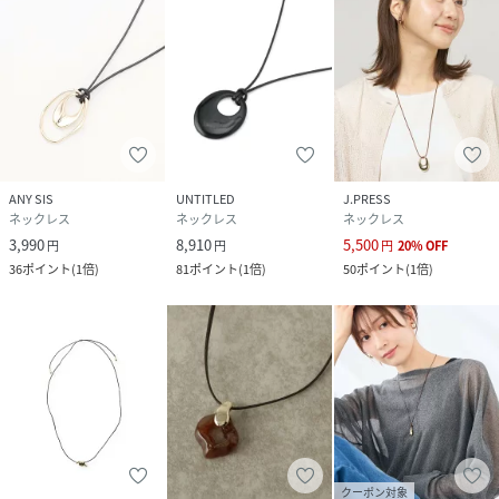
ANY SIS
UNTITLED
J.PRESS
ネックレス
ネックレス
ネックレス
3,990
8,910
5,500
円
円
円
20
%
OFF
36
ポイント
(
1倍
)
81
ポイント
(
1倍
)
50
ポイント
(
1倍
)
クーポン対象