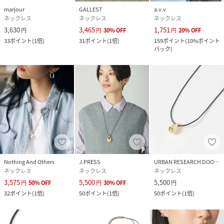
marjour
GALLEST
a.v.v
ネックレス
ネックレス
ネックレス
3,630
3,465
1,751
円
円
30
%
OFF
円
20
%
OFF
33
ポイント
(
1倍
)
31
ポイント
(
1倍
)
159
ポイント
(
10%ポイント
バック
)
Nothing And Others
J.PRESS
URBAN RESEARCH DOORS
ネックレス
ネックレス
ネックレス
3,575
5,500
5,500
円
50
%
OFF
円
30
%
OFF
円
32
ポイント
(
1倍
)
50
ポイント
(
1倍
)
50
ポイント
(
1倍
)