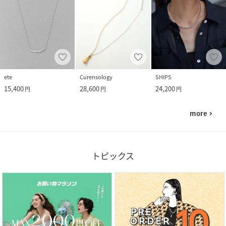
ete
Curensology
SHIPS
15,400
28,600
24,200
円
円
円
more
navigate_next
トピックス