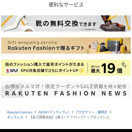
便利なサービス
Rakuten Fashion
INDIVI (インディヴィ)
アクセサリー・腕時計
navigate_next
navigate_next
navigate_next
ネックレス
【長さ調整自由】2連コード ドロップトップネックレス
navigate_next