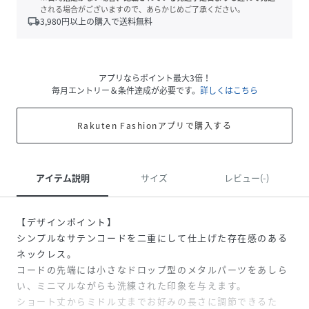
される場合がございますので、あらかじめご了承ください。
local_shipping
3,980
円以上の購入で送料無料
アプリならポイント最大3倍！
毎月エントリー＆条件達成が必要です。
詳しくはこちら
Rakuten Fashionアプリで購入する
アイテム説明
サイズ
レビュー(-)
【デザインポイント】
シンプルなサテンコードを二重にして仕上げた存在感のある
ネックレス。
コードの先端には小さなドロップ型のメタルパーツをあしら
い、ミニマルながらも洗練された印象を与えます。
ショート丈からミドル丈までお好みの長さに調節できるた