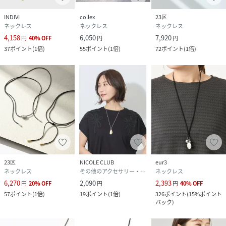
INDIVI
collex
23区
ネックレス
ネックレス
ネックレス
4,158
6,050
7,920
円
40
%
OFF
円
円
37
ポイント
(
1倍
)
55
ポイント
(
1倍
)
72
ポイント
(
1倍
)
23区
NICOLE CLUB
eur3
ネックレス
その他のアクセサリー・腕時計
ネックレス
6,270
2,090
2,393
円
20
%
OFF
円
円
40
%
OFF
57
ポイント
(
1倍
)
19
ポイント
(
1倍
)
326
ポイント
(
15%ポイント
バック
)