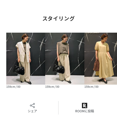
素材
真ちゅう 合金 ポリエステル
スタイリング
サイズ
00
品番
RH0102_20260112705308
(
20260112705308-006-00 RH0102
)
159cm / 00
159cm / 00
159cm / 00
シェア
ROOMに投稿