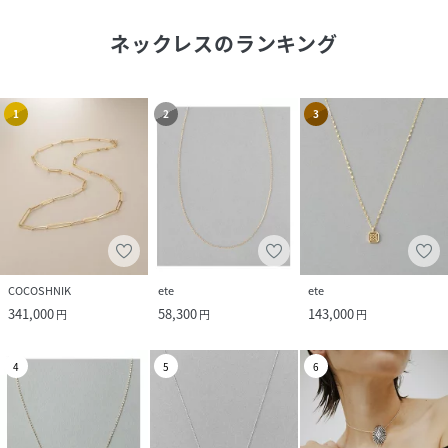
ネックレス
のランキング
1
2
3
COCOSHNIK
ete
ete
341,000
58,300
143,000
円
円
円
4
5
6