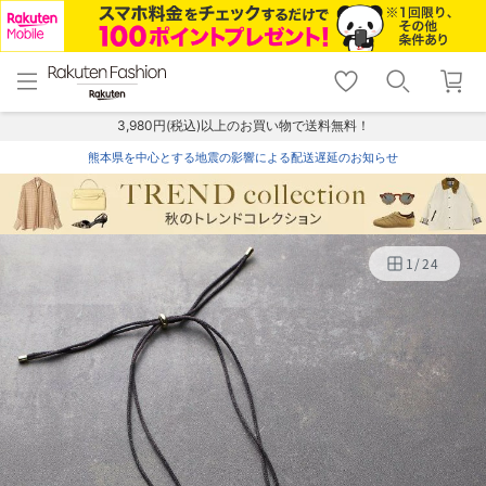
menu
home
search
favorite_border
shopping_cart
lock_outline
メニュー
トップ
検索
お気に入り
カート
ログイン
3,980円(税込)以上のお買い物で送料無料！
熊本県を中心とする地震の影響による配送遅延のお知らせ
1
/
24