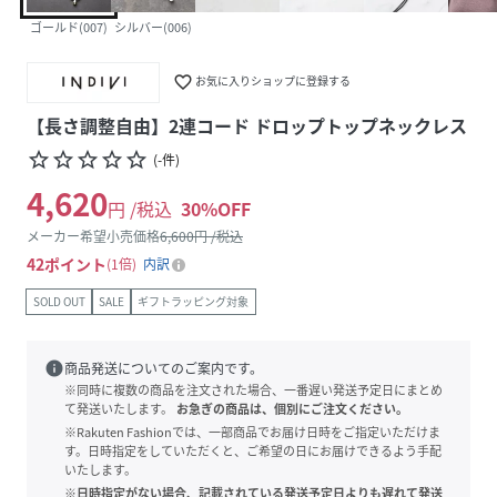
ゴールド(007)
シルバー(006)
favorite_border
お気に入りショップに登録する
【長さ調整自由】2連コード ドロップトップネックレス
star_border
star_border
star_border
star_border
star_border
(
-
件
)
4,620
円 /税込
30
%OFF
メーカー希望小売価格
6,600
円 /税込
42
ポイント
1倍
内訳
SOLD OUT
SALE
ギフトラッピング対象
info
商品発送についてのご案内です。
※同時に複数の商品を注文された場合、一番遅い発送予定日にまとめ
て発送いたします。
お急ぎの商品は、個別にご注文ください。
※Rakuten Fashionでは、一部商品でお届け日時をご指定いただけま
す。日時指定をしていただくと、ご希望の日にお届けできるよう手配
いたします。
※日時指定がない場合、記載されている発送予定日よりも遅れて発送