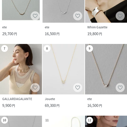
ete
ete
Whim Gazette
29,700
16,500
19,800
円
円
円
7
8
9
GALLARDAGALANTE
Jouete
ete
9,900
69,300
16,500
円
円
円
10
11
12