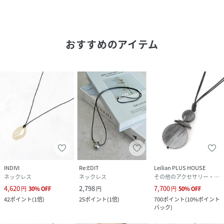
おすすめのアイテム
INDIVI
Re:EDIT
Leilian PLUS HOUSE
ネックレス
ネックレス
その他のアクセサリー・腕時計
4,620
2,798
7,700
円
30
%
OFF
円
円
50
%
OFF
42
ポイント
(
1倍
)
25
ポイント
(
1倍
)
700
ポイント
(
10%ポイント
バック
)