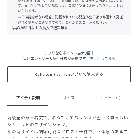
※Rakuten Fashionでは、一部商品でお届け日時をご指定いただけま
す。日時指定をしていただくと、ご希望の日にお届けできるよう手配
いたします。
※日時指定がない場合、記載されている発送予定日よりも遅れて発送
される場合がございますので、あらかじめご了承ください。
local_shipping
3,980
円以上の購入で送料無料
アプリならポイント最大3倍！
毎月エントリー＆条件達成が必要です。
詳しくはこちら
Rakuten Fashionアプリで購入する
アイテム説明
サイズ
レビュー(-)
前後差のある着丈で、着るだけでバランスが整う今季らしい
シルエットのデザインシャツ。
裾の両サイドは調節可能なドロスト仕様で、立体感のあるフ