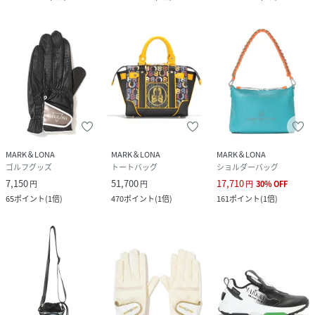
MARK＆LONA
MARK＆LONA
MARK＆LONA
ゴルフグッズ
トートバッグ
ショルダーバッグ
7,150
51,700
17,710
円
円
円
30
%
OFF
65
ポイント
(
1倍
)
470
ポイント
(
1倍
)
161
ポイント
(
1倍
)