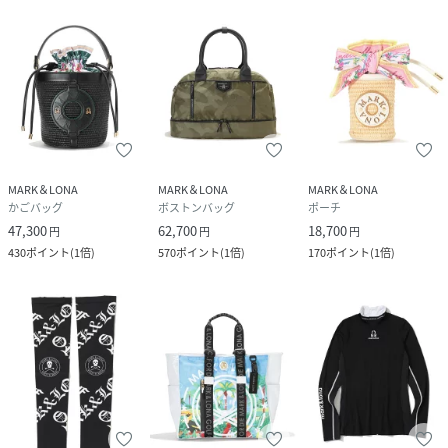
MARK＆LONA
MARK＆LONA
MARK＆LONA
かごバッグ
ボストンバッグ
ポーチ
47,300
62,700
18,700
円
円
円
430
ポイント
(
1倍
)
570
ポイント
(
1倍
)
170
ポイント
(
1倍
)