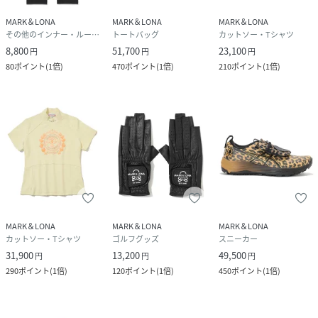
MARK＆LONA
MARK＆LONA
MARK＆LONA
その他のインナー・ルームウェア
トートバッグ
カットソー・Tシャツ
8,800
51,700
23,100
円
円
円
80
ポイント
(
1倍
)
470
ポイント
(
1倍
)
210
ポイント
(
1倍
)
MARK＆LONA
MARK＆LONA
MARK＆LONA
カットソー・Tシャツ
ゴルフグッズ
スニーカー
31,900
13,200
49,500
円
円
円
290
ポイント
(
1倍
)
120
ポイント
(
1倍
)
450
ポイント
(
1倍
)