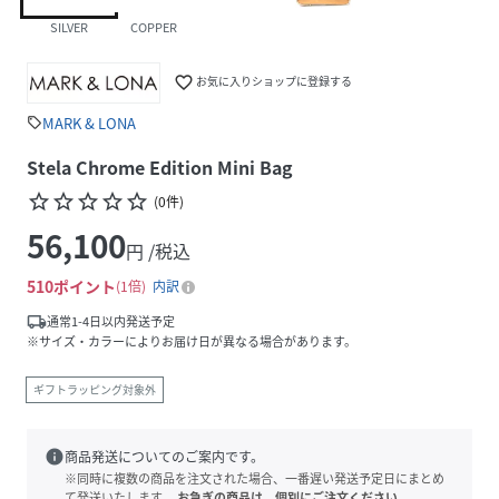
SILVER
COPPER
favorite_border
お気に入りショップに登録する
MARK & LONA
sell
Stela Chrome Edition Mini Bag
star_border
star_border
star_border
star_border
star_border
(
0
件
)
56,100
円 /税込
510
ポイント
1倍
内訳
local_shipping
通常1-4日以内発送予定
※サイズ・カラーによりお届け日が異なる場合があります。
ギフトラッピング対象外
info
商品発送についてのご案内です。
※同時に複数の商品を注文された場合、一番遅い発送予定日にまとめ
て発送いたします。
お急ぎの商品は、個別にご注文ください。