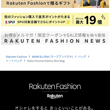
Rakuten Fashion
MARK＆LONA (マークアンドロナ)
バッグ
navigate_next
navigate_next
navigate_next
トートバッグ
Stela Chrome Edition Mini Bag
navigate_next