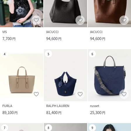
VIS
IACUCCI
IACUCCI
7,700
94,600
94,600
円
円
円
4
5
6
FURLA
RALPH LAUREN
russet
89,100
81,400
25,300
円
円
円
7
8
9