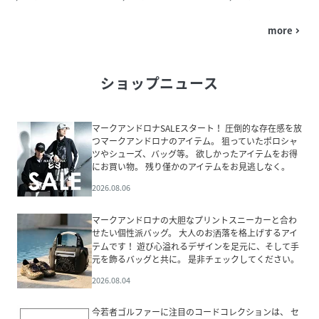
more
navigate_next
ショップニュース
マークアンドロナSALEスタート！ 圧倒的な存在感を放
つマークアンドロナのアイテム。 狙っていたポロシャ
ツやシューズ、バッグ等。 欲しかったアイテムをお得
にお買い物。 残り僅かのアイテムをお見逃しなく。
2026.08.06
マークアンドロナの大胆なプリントスニーカーと合わ
せたい個性派バッグ。 大人のお洒落を格上げするアイ
テムです！ 遊び心溢れるデザインを足元に、そして手
元を飾るバッグと共に。 是非チェックしてください。
2026.08.04
今若者ゴルファーに注目のコードコレクションは、 セ