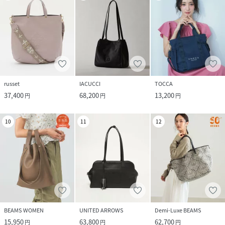
russet
IACUCCI
TOCCA
37,400
68,200
13,200
円
円
円
10
11
12
BEAMS WOMEN
UNITED ARROWS
Demi-Luxe BEAMS
15,950
63,800
62,700
円
円
円