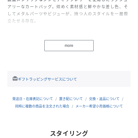
アリーなカートバッグ。煌めく素材感と鮮やかな差し色、そ
してメタルパーツやビジューが、持つ人のスタイルを一層際
立たせる存在。
・鏡面メタリックなシンセティックレザーに、アラベスク模
様とスカルパターンを型押しした、奥行きのあるデザイン。
more
鮮やかな差し色がアクセントを加え、個性を際立たせる
・メタルパーツやビジューを随所に配し、華やかさとラグジ
ュアリー感を高める洗練された装飾
・取り外し可能なチェーンストラップにより、手持ちと肩掛
けの2WAYで楽しめる利便性
redeem
ギフトラッピングサービスについて
・ラウンド中の必需品をスマートに収納できるよう、ベルク
ロ付きポケット、マチ付きポケット、ファスナーポケット、
ティ刺しベルトを完備
発送日・在庫表記について
置き配について
交換・返品について
・底面には安定感を高め、汚れを防ぐ底鋲を配置し、バッグ
同時に複数の商品を注文された場合
メーカー希望小売価格について
を大切に保護
プレイ中はもちろん、あらゆるシーンで持つ人のスタイルを
スタイリング
際立たせる、ラグジュアリーな存在感を放つアイテムです。