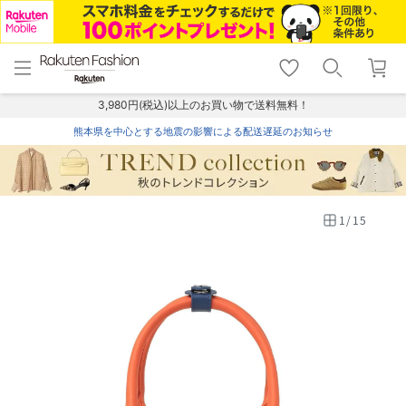
menu
home
search
favorite_border
shopping_cart
lock_outline
メニュー
トップ
検索
お気に入り
カート
ログイン
3,980円(税込)以上のお買い物で送料無料！
熊本県を中心とする地震の影響による配送遅延のお知らせ
1
/
15