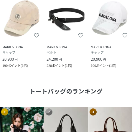
MARK＆LONA
MARK＆LONA
MARK＆LONA
キャップ
ベルト
キャップ
20,900
24,200
20,900
円
円
円
190
ポイント
(
1倍
)
220
ポイント
(
1倍
)
190
ポイント
(
1倍
)
トートバッグ
のランキング
1
2
3