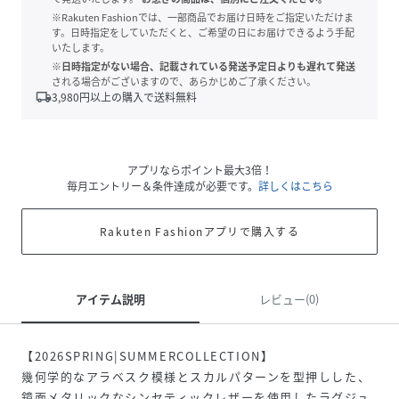
※Rakuten Fashionでは、一部商品でお届け日時をご指定いただけま
す。日時指定をしていただくと、ご希望の日にお届けできるよう手配
いたします。
※日時指定がない場合、記載されている発送予定日よりも遅れて発送
される場合がございますので、あらかじめご了承ください。
local_shipping
3,980
円以上の購入で送料無料
アプリならポイント最大3倍！
毎月エントリー＆条件達成が必要です。
詳しくはこちら
Rakuten Fashionアプリで購入する
アイテム説明
レビュー(0)
【2026SPRING|SUMMERCOLLECTION】
幾何学的なアラベスク模様とスカルパターンを型押しした、
鏡面メタリックなシンセティックレザーを使用したラグジュ