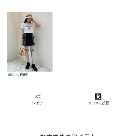
性別タイプ
ユニセックス
原産国
中国製
素材
表地：合成皮革 別布：合成皮革 裏地：ポリエス
テル100% チェーン：鉄
サイズ
FREE
品番
RG8325_MLS
163cm / FREE
(
MLS-6A-SB02-384-002 RG8325
)
シェア
ROOMに投稿