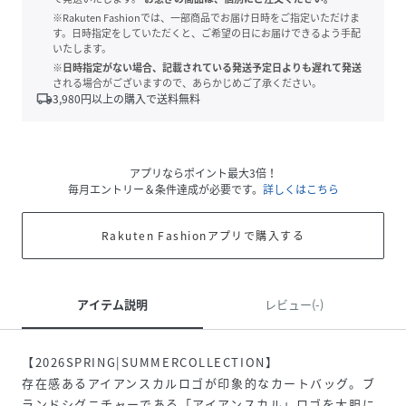
※Rakuten Fashionでは、一部商品でお届け日時をご指定いただけま
す。日時指定をしていただくと、ご希望の日にお届けできるよう手配
いたします。
※日時指定がない場合、記載されている発送予定日よりも遅れて発送
される場合がございますので、あらかじめご了承ください。
local_shipping
3,980
円以上の購入で送料無料
アプリならポイント最大3倍！
毎月エントリー＆条件達成が必要です。
詳しくはこちら
Rakuten Fashionアプリで購入する
アイテム説明
レビュー(-)
【2026SPRING|SUMMERCOLLECTION】
存在感あるアイアンスカルロゴが印象的なカートバッグ。ブ
ランドシグニチャーである「アイアンスカル」ロゴを大胆に