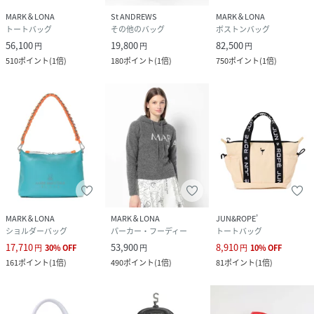
MARK＆LONA
St ANDREWS
MARK＆LONA
トートバッグ
その他のバッグ
ボストンバッグ
56,100
19,800
82,500
円
円
円
510
ポイント
(
1倍
)
180
ポイント
(
1倍
)
750
ポイント
(
1倍
)
MARK＆LONA
MARK＆LONA
JUN&ROPE’
ショルダーバッグ
パーカー・フーディー
トートバッグ
17,710
53,900
8,910
円
30
%
OFF
円
円
10
%
OFF
161
ポイント
(
1倍
)
490
ポイント
(
1倍
)
81
ポイント
(
1倍
)