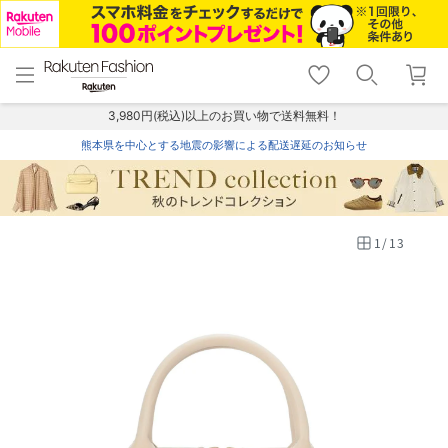
menu
home
search
favorite_border
shopping_cart
lock_outline
メニュー
トップ
検索
お気に入り
カート
ログイン
3,980円(税込)以上のお買い物で送料無料！
熊本県を中心とする地震の影響による配送遅延のお知らせ
1
/
13