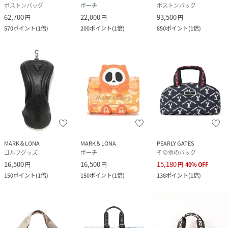
ボストンバッグ
ポーチ
ボストンバッグ
62,700
22,000
93,500
円
円
円
570
ポイント
(
1倍
)
200
ポイント
(
1倍
)
850
ポイント
(
1倍
)
MARK＆LONA
MARK＆LONA
PEARLY GATES
ゴルフグッズ
ポーチ
その他のバッグ
16,500
16,500
15,180
円
円
円
40
%
OFF
150
ポイント
(
1倍
)
150
ポイント
(
1倍
)
138
ポイント
(
1倍
)