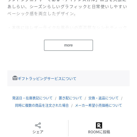
あしらい、シーズンらしいグラフィックと日常使いしやすい
ベーシック感を両立したデザイン。
・本体にはレザーライクな風合いの高品質なシンセティック
レザーを使用し、ハンドル部分にはソファなどにも使われる
強度の高いレザーを採用
more
・取り外し可能なショルダーストラップも付属し、シーンに
応じた持ち方が可能な2WAY仕様
・両サイドのナスカンでボックス型に変形させる、フォルム
のアレンジが可能
・内側にはゴルフボールが２個入るサイズのベルクロテープ
redeem
ギフトラッピングサービスについて
付きオープンポケットなど収納ポケットを多数装備
・底面には鋲付きで、安定感と耐久性を向上
発送日・在庫表記について
置き配について
交換・返品について
ゴルフやちょっとしたお出かけに活躍する今シーズンの代表
同時に複数の商品を注文された場合
メーカー希望小売価格について
的なアイコニックなアイテムです。
性別タイプ
ユニセックス
シェア
ROOMに投稿