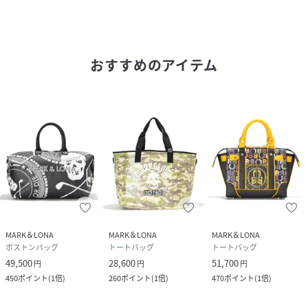
原産国
中国製
素材
表地：合成皮革 裏側：ポリエステル100%
おすすめのアイテム
サイズ
FREE
品番
RG8323_MLS
(
MLS-6A-SB12-012-002 RG8323
)
MARK＆LONA
MARK＆LONA
MARK＆LONA
ボストンバッグ
トートバッグ
トートバッグ
49,500
28,600
51,700
円
円
円
450
ポイント
(
1倍
)
260
ポイント
(
1倍
)
470
ポイント
(
1倍
)