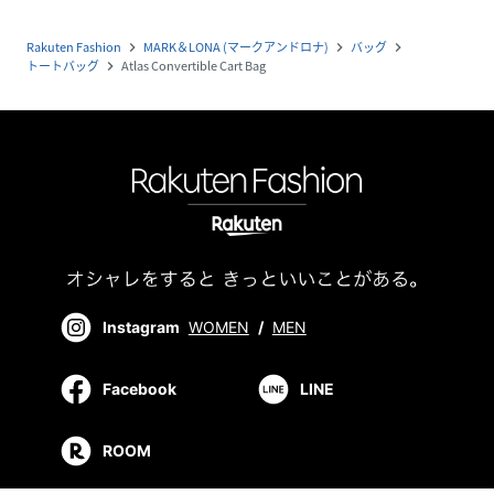
Rakuten Fashion
MARK＆LONA (マークアンドロナ)
バッグ
navigate_next
navigate_next
navigate_next
トートバッグ
Atlas Convertible Cart Bag
navigate_next
Instagram
WOMEN
/
MEN
Facebook
LINE
ROOM