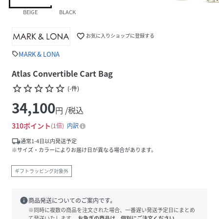
BEIGE
BLACK
favorite_border
お気に入りショップに登録する
MARK & LONA
sell
Atlas Convertible Cart Bag
star_border
star_border
star_border
star_border
star_border
(
-
件
)
34,100
円 /税込
310
ポイント
1倍
内訳
local_shipping
通常1-4日以内発送予定
※サイズ・カラーによりお届け日が異なる場合があります。
ギフトラッピング対象外
info
商品発送についてのご案内です。
※同時に複数の商品を注文された場合、一番遅い発送予定日にまとめ
て発送いたします。
お急ぎの商品は、個別にご注文ください。