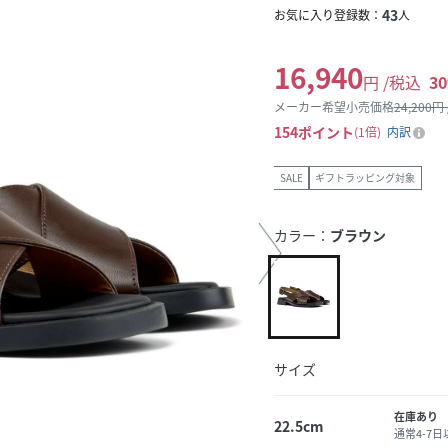
43
お気に入り登録数：
人
16,940
円 /税込
30
メーカー希望小売価格
24,200
円
154
ポイント
1倍
内訳
SALE
ギフトラッピング対象
カラー：
ブラウン
サイズ
在庫あり
22.5cm
通常4-7