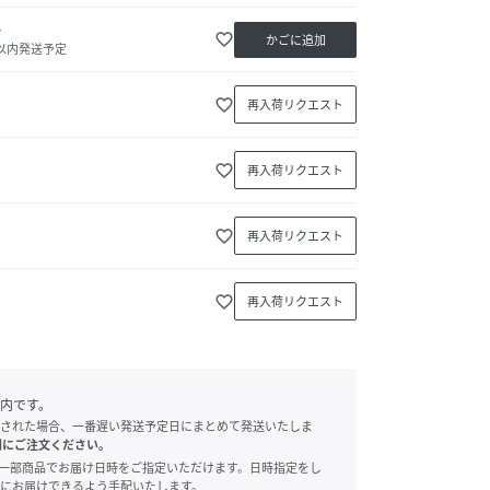
か
favorite_border
かごに追加
日以内発送予定
favorite_border
再入荷リクエスト
favorite_border
再入荷リクエスト
favorite_border
再入荷リクエスト
favorite_border
再入荷リクエスト
内です。
された場合、一番遅い発送予定日にまとめて発送いたしま
別にご注文ください。
onでは、一部商品でお届け日時をご指定いただけます。日時指定をし
にお届けできるよう手配いたします。