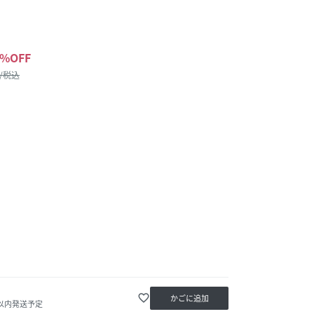
%OFF
 /税込
favorite_border
かごに追加
日以内発送予定