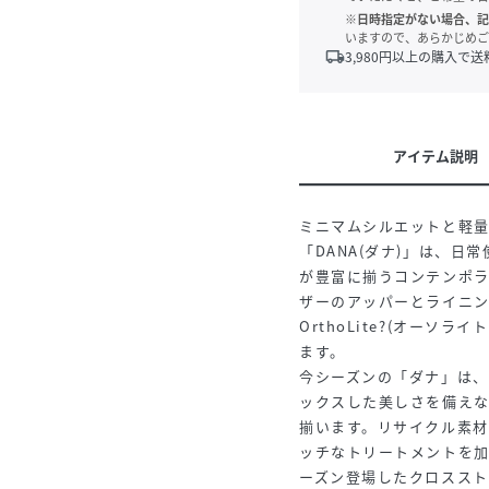
※日時指定がない場合、記
いますので、あらかじめご
local_shipping
3,980
円以上の購入で送
アイテム説明
ミニマムシルエットと軽
「DANA(ダナ)」は、
が豊富に揃うコンテンポ
ザーのアッパーとライニ
OrthoLite?(オー
ます。
今シーズンの「ダナ」は
ックスした美しさを備え
揃います。リサイクル素材
ッチなトリートメントを
ーズン登場したクロスス