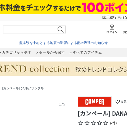
[楽天銀行]もれ
熊本県を中心とする地震の影響による配送遅延のお知らせ
カテゴリから探す
セールから探す
すべてのアイテム
[カンペール] DANA / サンダル
_next
favorite_border
お気
1
/
5
[カンペール] DANA
star_border
star_border
star_border
star_border
star_border
(
-
件
)