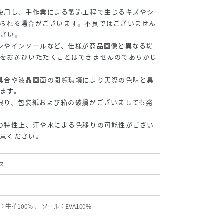
使用し、手作業による製造工程で生じるキズやシ
られる場合がございます。不良ではございません
ださい。
ンやインソールなど、仕様が商品画像と異なる場
ンをお選びいただくことはできませんのであらかじ
具合や液晶画面の閲覧環境により実際の色味と異
ます。
限り、包装紙および箱の破損がございましても発
の特性上、汗や水による色移りの可能性がござい
注意ください。
ス
牛革100% 、 ソール：EVA100%