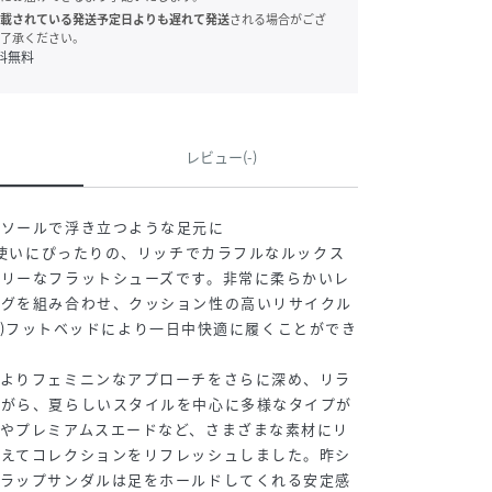
載されている発送予定日よりも遅れて発送
される場合がござ
了承ください。
料無料
レビュー(-)
量ソールで浮き立つような足元に
日常使いにぴったりの、リッチでカラフルなルックス
ラリーなフラットシューズです。非常に柔らかいレ
ングを組み合わせ、クッション性の高いリサイクル
ソライト)フットベッドにより一日中快適に履くことができ
、よりフェミニンなアプローチをさらに深め、リラ
ながら、夏らしいスタイルを中心に多様なタイプが
やプレミアムスエードなど、さまざまな素材にリ
加えてコレクションをリフレッシュしました。昨シ
トラップサンダルは足をホールドしてくれる安定感