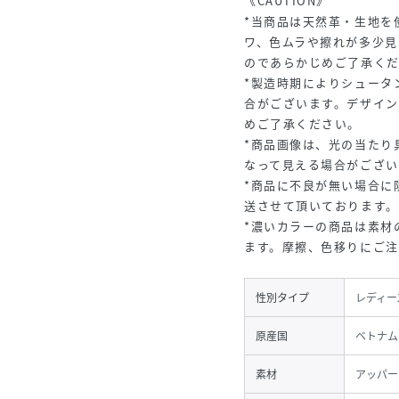
《CAUTION》
*当商品は天然革・生地を
ワ、色ムラや擦れが多少見
のであらかじめご了承く
*製造時期によりシュータ
合がございます。デザイ
めご了承ください。
*商品画像は、光の当たり
なって見える場合がござい
*商品に不良が無い場合に
送させて頂いております。
*濃いカラーの商品は素材
ます。摩擦、色移りにご
性別タイプ
レディー
原産国
ベトナム
素材
アッパー：