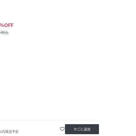
%OFF
 /税込
favorite_border
かごに追加
日以内発送予定