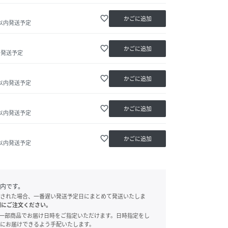
favorite_border
かごに追加
日以内発送予定
favorite_border
かごに追加
内発送予定
favorite_border
かごに追加
日以内発送予定
favorite_border
かごに追加
日以内発送予定
favorite_border
かごに追加
日以内発送予定
内です。
された場合、一番遅い発送予定日にまとめて発送いたしま
別にご注文ください。
onでは、一部商品でお届け日時をご指定いただけます。日時指定をし
にお届けできるよう手配いたします。