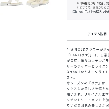
※日時指定がない場合、記
いますので、あらかじめご
local_shipping
3,980
円以上の購入で送
アイテム説明
半透明の3Dフラワーがポ
「DANA(ダナ)」は、
が豊富に揃うコンテンポ
ザーのアッパーとライニ
OrthoLite?(オー
ます。
今シーズンの「ダナ」は
ックスした美しさを備え
揃います。リサイクル素材
ッチなトリートメントを
ろいだ雰囲気の美しさが