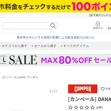
[楽天銀行]もれ
熊本県を中心とする地震の影響による配送遅延のお知らせ
カテゴリから探す
セールから探す
すべてのアイテム
[カンペール] DANA / サンダル
_next
favorite_border
お気
1
/
11
[カンペール] DANA
star_border
star_border
star_border
star_border
star_border
(
0
件
)