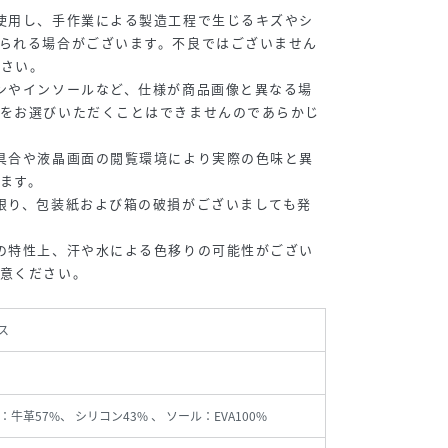
使用し、手作業による製造工程で生じるキズやシ
られる場合がございます。不良ではございません
ださい。
ンやインソールなど、仕様が商品画像と異なる場
ンをお選びいただくことはできませんのであらかじ
具合や液晶画面の閲覧環境により実際の色味と異
ます。
限り、包装紙および箱の破損がございましても発
の特性上、汗や水による色移りの可能性がござい
注意ください。
ス
牛革57%、 シリコン43% 、 ソール：EVA100%