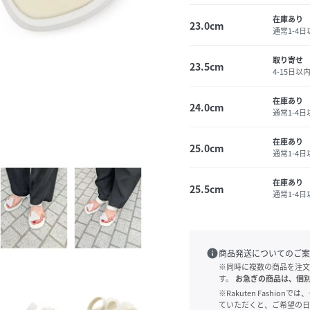
在庫あり
23.0cm
通常1-4
取り寄せ
23.5cm
4-15日以
在庫あり
24.0cm
通常1-4
在庫あり
25.0cm
通常1-4
在庫あり
25.5cm
通常1-4
info
商品発送についてのご案
※同時に複数の商品を注文
す。
お急ぎの商品は、個
※Rakuten Fashi
ていただくと、ご希望の日