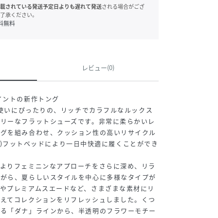
載されている発送予定日よりも遅れて発送
される場合がござ
了承ください。
料無料
レビュー(0)
イントの新作トング
日常使いにぴったりの、リッチでカラフルなルックス
ラリーなフラットシューズです。非常に柔らかいレ
ングを組み合わせ、クッション性の高いリサイクル
ソライト)フットベッドにより一日中快適に履くことができ
、よりフェミニンなアプローチをさらに深め、リラ
ながら、夏らしいスタイルを中心に多様なタイプが
やプレミアムスエードなど、さまざまな素材にリ
加えてコレクションをリフレッシュしました。くつ
宿る「ダナ」ラインから、半透明のフラワーモチー