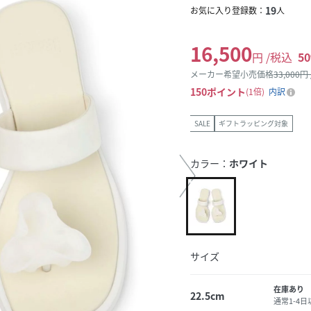
19
お気に入り登録数：
人
16,500
円 /税込
50
メーカー希望小売価格
33,000
円
150
ポイント
1倍
内訳
SALE
ギフトラッピング対象
カラー：
ホワイト
サイズ
在庫あり
22.5cm
通常1-4