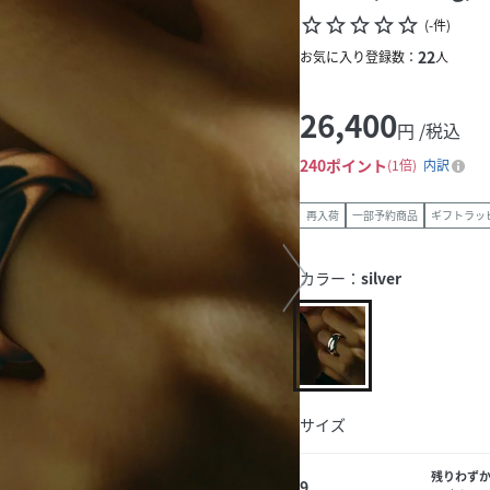
star_border
star_border
star_border
star_border
star_border
(
-
件
)
22
お気に入り登録数：
人
26,400
円 /税込
240
ポイント
1倍
内訳
再入荷
一部予約商品
ギフトラッ
カラー：
silver
サイズ
残りわず
9