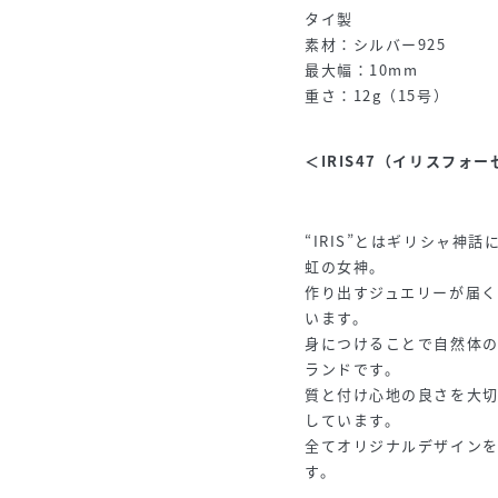
タイ製
素材：シルバー925
最大幅：10mm
重さ：12g（15号）
＜IRIS47（イリスフォ
“IRIS”とはギリシャ
虹の女神。
作り出すジュエリーが届
います。
身につけることで自然体
ランドです。
質と付け心地の良さを大
しています。
全てオリジナルデザイン
す。