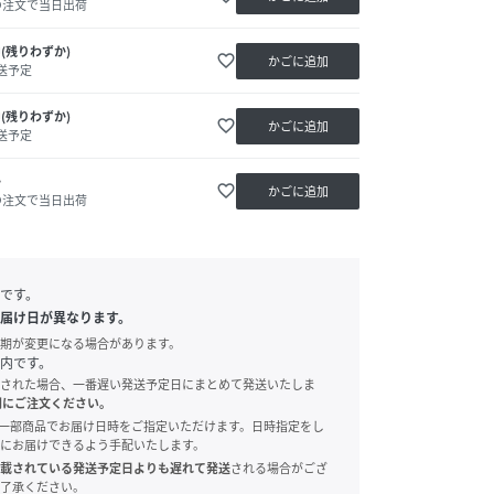
の注文で当日出荷
(残りわずか)
favorite_border
かごに追加
送予定
(残りわずか)
favorite_border
かごに追加
送予定
か
favorite_border
かごに追加
の注文で当日出荷
です。
届け日が異なります。
期が変更になる場合があります。
内です。
された場合、一番遅い発送予定日にまとめて発送いたしま
別にご注文ください。
onでは、一部商品でお届け日時をご指定いただけます。日時指定をし
にお届けできるよう手配いたします。
載されている発送予定日よりも遅れて発送
される場合がござ
了承ください。