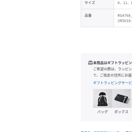
サイズ
9、11、
品番
RG4768_
(
IRSV18-
redeem
本商品はギフトラッピン
ご希望の際は、ラッピン
て、ご指定の住所にお届
ギフトラッピングサービ
バッグ
ボックス