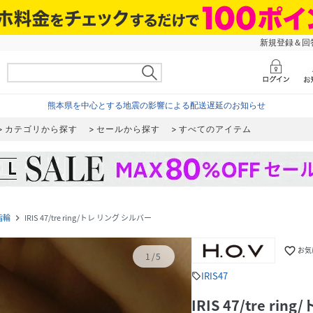
新規登録＆回答
熊本県を中心とする地震の影響による配送遅延のお知らせ
カテゴリから探す
セールから探す
すべてのアイテム
指輪
IRIS 47/tre ring/トレ リング シルバー
navigate_next
favorite_border
お気
1
/
5
IRIS47
sell
IRIS 47/tre r