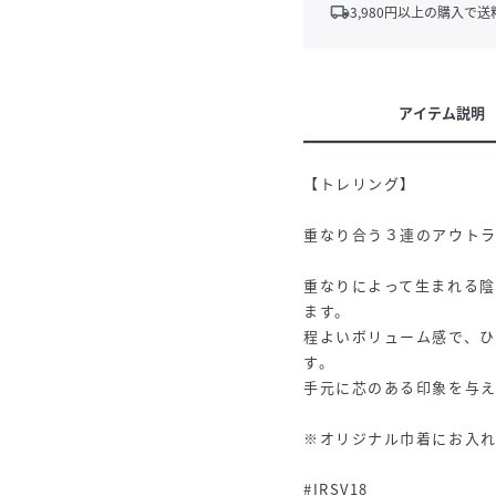
local_shipping
3,980
円以上の購入で送
アイテム説明
【トレリング】
重なり合う３連のアウト
重なりによって生まれる
ます。
程よいボリューム感で、ひ
す。
手元に芯のある印象を与
※オリジナル巾着にお入
#IRSV18