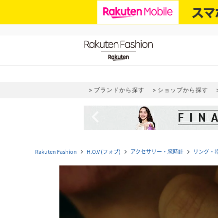
ブランドから探す
ショップから探す
navigate_before
Rakuten Fashion
H.O.V (フォブ)
アクセサリー・腕時計
リング・
navigate_next
navigate_next
navigate_next