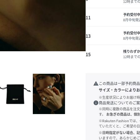
12時まで
予約受付中
11
8月中旬発
予約受付中
13
8月中旬発
残りわず
15
12時まで
warning
この商品は一部予約商品
サイズ・カラーによりお
※生産状況によりお届け時
info
商品発送についてのご案
※同時に複数の商品を注文
す。
お急ぎの商品は、個
※Rakuten Fashi
ていただくと、ご希望の日
※日時指定がない場合、記
いますので、あらかじめご