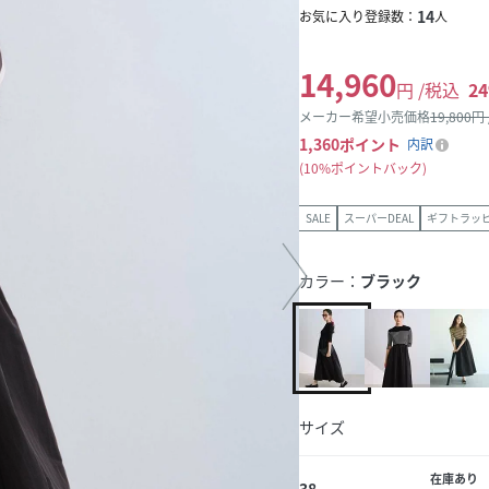
14
お気に入り登録数：
人
14,960
円 /税込
24
メーカー希望小売価格
19,800
円
1,360
ポイント
内訳
10%ポイントバック
SALE
スーパーDEAL
ギフトラッ
カラー：
ブラック
サイズ
在庫あり