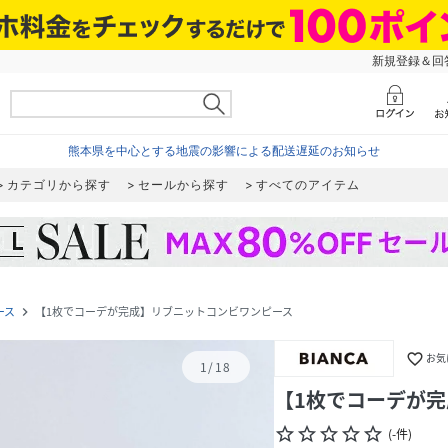
新規登録＆回答
熊本県を中心とする地震の影響による配送遅延のお知らせ
カテゴリから探す
セールから探す
すべてのアイテム
ース
【1枚でコーデが完成】リブニットコンビワンピース
navigate_next
favorite_border
お気
1
/
18
【1枚でコーデが
star_border
star_border
star_border
star_border
star_border
(
-
件
)