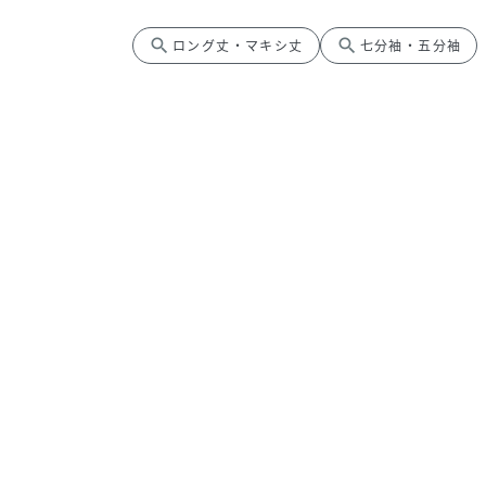
search
search
ロング丈・マキシ丈
七分袖・五分袖