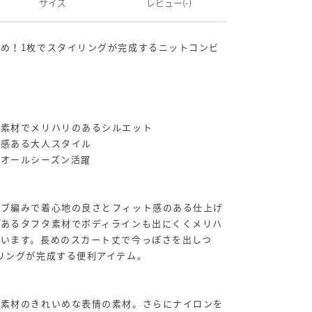
サイズ
レビュー(-)
め！1枚でスタイリングが完成するニットコンビ
タ素材でメリハリのあるシルエット
れ感ある大人スタイル
でオールシーズン活躍
リブ編みで着心地の良さとフィット感のある仕上げ
のあるタフタ素材でボディラインも出にくくメリハ
います。長めのスカート丈で今っぽさを出しつ
リングが完成する便利アイテム。
の素材のきれいめな表情の素材。さらにナイロンを