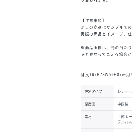
【注意事項】
※この商品はサンプルでの
実際の商品とイメージ、
※商品画像は、光の当た
味と異なって見える場合が
身長167B73W59H87着
性別タイプ
レディー
原産国
中国製
素材
上部 レ
テル71%