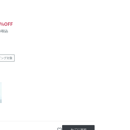
%OFF
 /税込
ピング対象
favorite_border
かごに追加