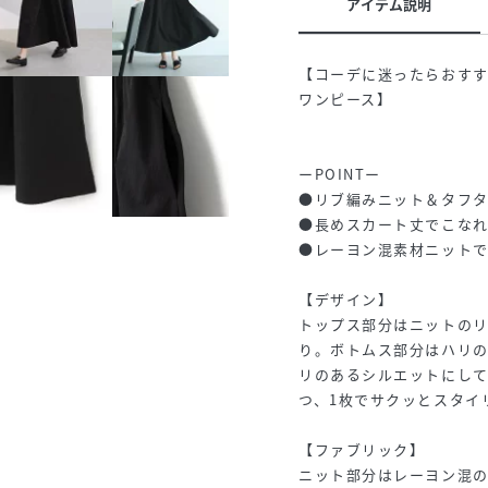
アイテム説明
【コーデに迷ったらおすす
ワンピース】
ーPOINTー
●リブ編みニット＆タフ
●長めスカート丈でこな
●レーヨン混素材ニット
【デザイン】
トップス部分はニットの
り。ボトムス部分はハリ
リのあるシルエットにして
つ、1枚でサクッとスタイ
【ファブリック】
ニット部分はレーヨン混