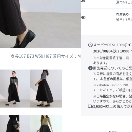
38
通常4-7
在庫あり
40
通常4-7
schedule
スーパーDEAL
10
%ポイ
2026/08/04(火) 10:00
身長167 B73 W59 H87 着用サイズ：M
※本対象期間終了後、同一
あります。
info
商品発送についてのご案
※同時に複数の商品を注文
す。
お急ぎの商品は、個
※Rakuten Fashi
ていただくと、ご希望の日
※日時指定がない場合、記
いますので、あらかじめご
local_shipping
3,980
円以上の購入で送
ーダー