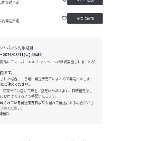
日以内発送予定
favorite_border
かごに追加
日以内発送予定
ントバック対象期間
〜
2026/08/11(火) 09:59
商品にてスーパーDEALキャンペーンが継続実施されることが
内です。
された場合、一番遅い発送予定日にまとめて発送いたしま
別にご注文ください。
onでは、一部商品でお届け日時をご指定いただけます。日時指定をし
にお届けできるよう手配いたします。
載されている発送予定日よりも遅れて発送
される場合がござ
了承ください。
料無料