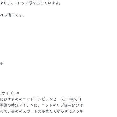
より､ストレッチ感を出しています。
れも簡単です。
ー
/冬
ー
普段サイズ:38
におすすめのニットコンビワンピース。1枚でコ
の準備の時短アイテムに。ニットのリブ編み部分は
なので、長めのスカート丈も重たくならずにスッキ