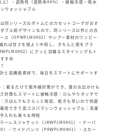
%以上）・遮熱性（遮熱率44%）・接触冷感・吸水
シンウォッシャブル
には同シリーズのボトムとのカセットコーデがおす
るダブル前デザインなので、同シリーズ以外との合
ス（OPWPLM0402）やシアー素材のワンピー
に羽織れば甘さを程よく中和し、きちんと感をプラ
WPLM0402）にさっと羽織るスタイリングもト
おすすめ
？
設計と高機能素材で、毎日をスマートにサポートす
ト：着るだけで紫外線対策ができ、夏のお出かけも
暑さ対策もスマートに接触冷感：ひんやりタッチで
乾：汗ばんでもさらっと吸収、乾きも早いので快適
ン着用できて高コスパマシンウォッシャブル：洗濯
お手入れも楽々＆時短
ーレスジャケット（JKWPLM0401）・テーパ
00）・ワイドパンツ（PRWPLM0401）・スカー