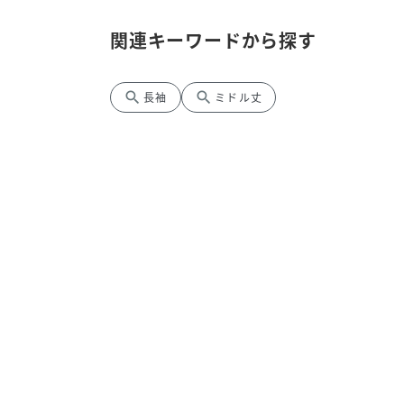
関連キーワードから探す
search
search
長袖
ミドル丈