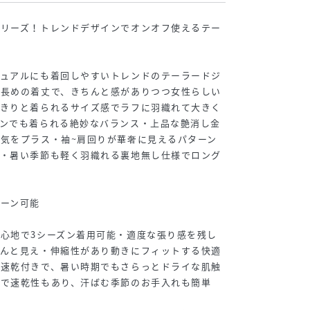
シリーズ！トレンドデザインでオンオフ使えるテー
ジュアルにも着回しやすいトレンドのテーラードジ
る長めの着丈で、きちんと感がありつつ女性らしい
っきりと着られるサイズ感でラフに羽織れて大きく
ーンでも着られる絶妙なバランス・上品な艶消し金
気をプラス・袖~肩回りが華奢に見えるパターン
立・暑い季節も軽く羽織れる裏地無し仕様でロング
ーン可能
心地で3シーズン着用可能・適度な張り感を残し
ちんと見え・伸縮性があり動きにフィットする快適
水速乾付きで、暑い時期でもさらっとドライな肌触
能で速乾性もあり、汗ばむ季節のお手入れも簡単