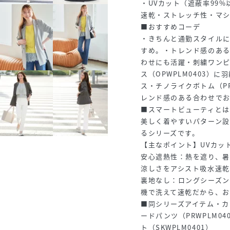
・UVカット（遮蔽率99
速乾・ストレッチ性・マ
■おすすめコーデ
・きちんと通勤スタイル
すめ。・トレンド感のあ
わせにも活躍・刺繍ワンピー
ス（OPWPLM0403）
ス・チノライクボトム（PR
レンド感のある合わせで
■スマートビューティとは
美しく着やすいパターン
るシリーズです。
【主なポイント】UVカッ
安心遮熱性：熱を遮り、
涼しさをアシスト吸水速
裏地なし：ロングシーズ
機で洗えて速乾だから、
■同シリーズアイテム・カラ
ードパンツ（PRWPLM04
ト（SKWPLM0401）