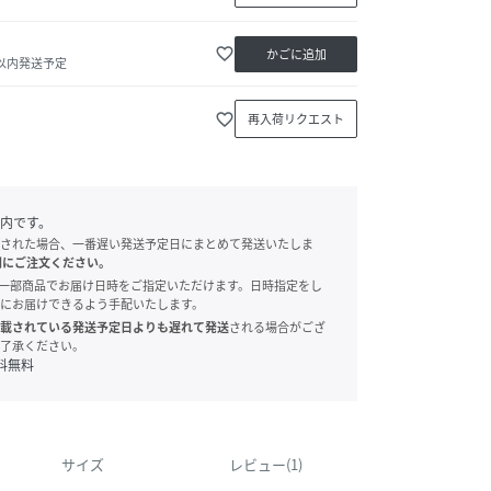
favorite_border
かごに追加
日以内発送予定
favorite_border
再入荷リクエスト
内です。
された場合、一番遅い発送予定日にまとめて発送いたしま
別にご注文ください。
onでは、一部商品でお届け日時をご指定いただけます。日時指定をし
にお届けできるよう手配いたします。
載されている発送予定日よりも遅れて発送
される場合がござ
了承ください。
料無料
サイズ
レビュー(1)