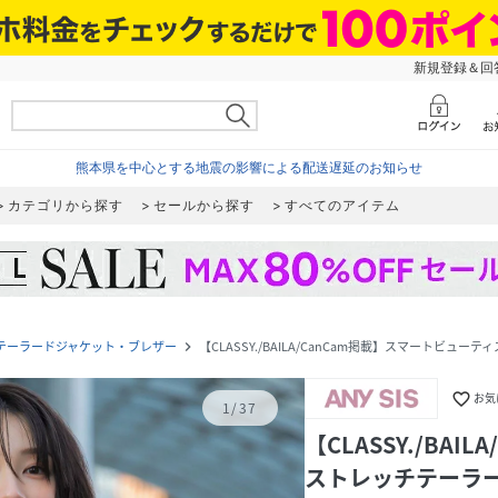
新規登録＆回答
熊本県を中心とする地震の影響による配送遅延のお知らせ
カテゴリから探す
セールから探す
すべてのアイテム
テーラードジャケット・ブレザー
【CLASSY./BAILA/CanCam掲載】スマートビュ
navigate_next
favorite_border
お気
1
/
37
【CLASSY./BA
ストレッチテーラー