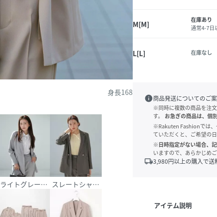
在庫あり
M[M]
通常4-7
L[L]
在庫なし
身長168
info
商品発送についてのご案
※同時に複数の商品を注文
す。
お急ぎの商品は、個
※Rakuten Fashi
ていただくと、ご希望の日
※日時指定がない場合、記
いますので、あらかじめご
local_shipping
3,980
円以上の購入で送
ライトグレーシャンブレー[603]
スレートシャンブレー[604]
アイテム説明