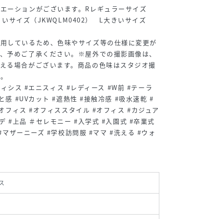
エーションがございます。Rレギュラーサイズ
小さいサイズ（JKWQLM0402） L大きいサイズ
使用しているため、色味やサイズ等の仕様に変更が
で、予めご了承ください。※屋外での撮影画像は、
見える場合がございます。商品の色味はスタジオ撮
い。
エニィシス #エニスィス #レディース #W前 #テーラ
と感 #UVカット #遮熱性 #接触冷感 #吸水速乾 #
#オフィス #オフィススタイル #オフィス #カジュア
デ #上品 ＃セレモニー #入学式 #入園式 #卒業式
 #マザーニーズ #学校訪問服 #ママ #洗える #ウォ
ス