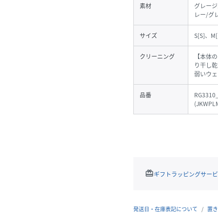
素材
グレージ
レー/グレ
サイズ
S[S]、M[
クリーニング
【本体の
り干し乾
弱いウェ
品番
RG3310
(
JKWPLM
redeem
ギフトラッピングサービ
発送日・在庫表記について
置き