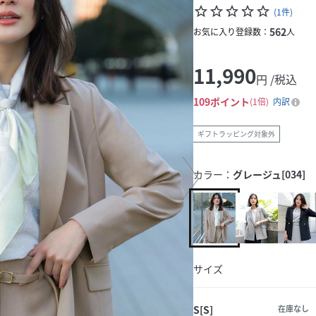
star_border
star_border
star_border
star_border
star_border
(
1
件
)
562
お気に入り登録数：
人
11,990
円 /税込
109
ポイント
1倍
内訳
ギフトラッピング対象外
カラー：
グレージュ[034]
サイズ
S[S]
在庫なし