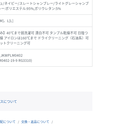
ュ/ネイビー/スレートシャンブレー/ライトグレーシャンブ
ー:ポリエステル:95%,ポリウレタン:5%
M]、L[L]
み】40℃まで弱洗濯可 漂白不可 タンブル乾燥不可 日陰つ
燥 アイロンは160℃まで ドライクリーニング（石油系）可
ットクリーニング可
_JKWPLM0402
0402-19-9 RG3310
)
スについて
配について
交換・返品について