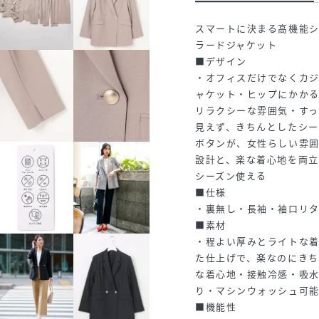
スマートに決まる高機能
ラードジャケット
■デザイン
・オフィスだけでなくカ
ャケット・ヒップにかか
リラクシーな雰囲気・す
見えず、きちんとしたシ
ボタンが、女性らしい雰囲
設計と、楽な着心地を両
シーズン使える
■仕様
・裏無し・長袖・袖口リタ
■素材
・程よい厚みとライトな着
た仕上げで、楽なのにき
な着心地・接触冷感・吸
り・マシンウォッシュ可
■機能性