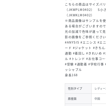
こちらの商品はサイズバリ
（JKWPLM0402） S
（JKWKLM0402）
※商品画像はサンプルを
ある場合がございますの
光の加減で色味が違って
影の画像をご参照くださ
#ANYSIS #エニシス #
ード #ジャケット #きちん
通勤 #着回し #きれいめ 
ル #トレンド #お仕事コー
#受験 #通勤着 #学校行事
ッシャブル
身長168
性別タイプ
レディー
原産国
中国