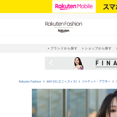
ブランドから探す
ショップから探す
navigate_before
Rakuten Fashion
ANY SIS (エニィスィス)
ジャケット・アウター
navigate_next
navigate_next
navigate_next