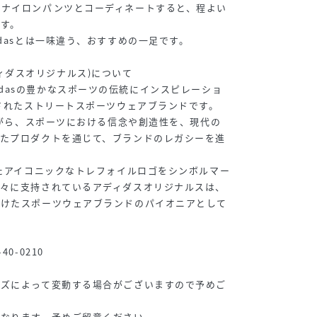
やナイロンパンツとコーディネートすると、程よい
す。
dasとは一味違う、おすすめの一足です。
s(アディダスオリジナルス)について
は、adidasの豊かなスポーツの伝統にインスピレーショ
立されたストリートスポーツウェアブランドです。
しながら、スポーツにおける信念や創造性を、現代の
したプロダクトを通じて、ブランドのレガシーを進
れたアイコニックなトレフォイルロゴをシンボルマー
人々に支持されているアディダスオリジナルスは、
向けたスポーツウェアブランドのパイオニアとして
0-0210
イズによって変動する場合がございますので予めご
となります。予めご留意ください。