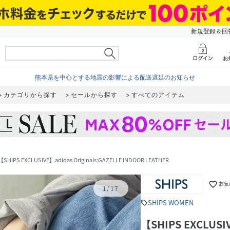
新規登録＆回答
熊本県を中心とする地震の影響による配送遅延のお知らせ
カテゴリから探す
セールから探す
すべてのアイテム
【SHIPS EXCLUSIVE】adidas Originals:GAZELLE INDOOR LEATHER
favorite_border
お気
1
/
17
SHIPS WOMEN
sell
【SHIPS EXCLUSIV