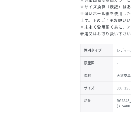
※サイズ換算（表記）は
※薄いボール紙を使用し
ます。予めご了承お願いい
※末永く愛用頂く為に、
着用又はお取り扱い下さ
性別タイプ
レディー
原産国
-
素材
天然皮革
サイズ
30、35
品番
RG2845
(
315400