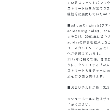
ているスウェットパンツ
ストリート感を演出できま
継続的に展開していたadi
■adidasOriginal
adidasOriginals
ンを受け、2001年に設
adidasの歴史を継承
ユースカルチャーに反映
化させ続けています。
1972年に初めて使用さ
クに、クリエイティブな
ストリートカルチャーに
道を切り開き続けます。
■お問い合わせ品番：315-4
※シューホールの数はサ
了承ください。
※詳細画像は参照カラー