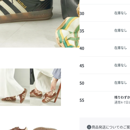
30
在庫なし
35
在庫なし
40
在庫なし
45
在庫なし
50
在庫なし
残りわず
55
通常4-7
info
商品発送についてのご案