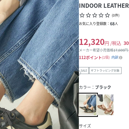
INDOOR LEATHER
star_border
star_border
star_border
star_border
star_border
(
0
件
)
68
お気に入り登録数：
人
12,320
円 /税込
30
メーカー希望小売価格
17,600
円
112
ポイント
1倍
内訳
SALE
ギフトラッピング対象
カラー：
ブラック
サイズ