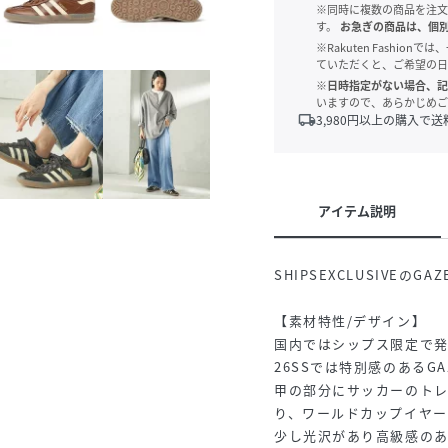
※同時に複数の商品を注文
す。
お急ぎの商品は、個
※Rakuten Fashi
ていただくと、ご希望の日
※日時指定がない場合、記
いますので、あらかじめご
local_shipping
3,980
円以上の購入で送
アイテム説明
SHIPSEXCLUSIVEのGA
【素材特性/デザイン】
国内ではシップス限定で
26SSでは特別感のあるG
甲の部分にサッカーのト
り、ワールドカップイヤー
少し光沢があり高級感の