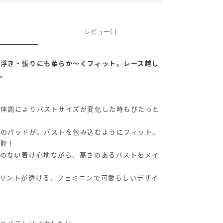
レビュー(-)
・浮き・張りにも柔らか～くフィット。レース越し
。
、体調によりバストサイズが変化した時もぴたっと
感のパッドが、バストを包み込むようにフィット。
好評！
スのない着け心地ながら、高さのあるバストをメイ
プリントが透ける、フェミニンで可愛らしいデザイ
】