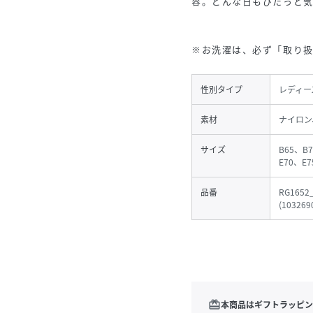
容。どんな日もぴたっと気
※お洗濯は、必ず「取り
性別タイプ
レディー
素材
ナイロン
サイズ
B65、B
E70、E7
品番
RG1652
(
103269
redeem
本商品はギフトラッピン