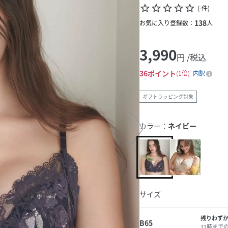
star_border
star_border
star_border
star_border
star_border
(
-
件
)
138
お気に入り登録数：
人
3,990
円 /税込
36
ポイント
1倍
内訳
ギフトラッピング対象
カラー：
ネイビー
サイズ
残りわず
B65
12時まで