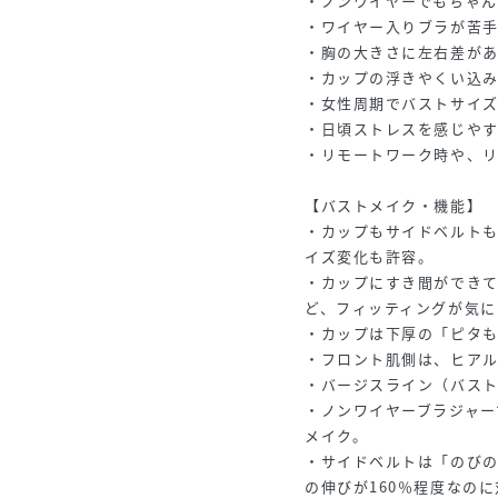
・ノンワイヤーでもちゃ
・ワイヤー入りブラが苦
・胸の大きさに左右差が
・カップの浮きやくい込
・女性周期でバストサイ
・日頃ストレスを感じや
・リモートワーク時や、
【バストメイク・機能】
・カップもサイドベルトも
イズ変化も許容。
・カップにすき間ができ
ど、フィッティングが気に
・カップは下厚の「ピタ
・フロント肌側は、ヒア
・バージスライン（バス
・ノンワイヤーブラジャー
メイク。
・サイドベルトは「のび
の伸びが160％程度なの