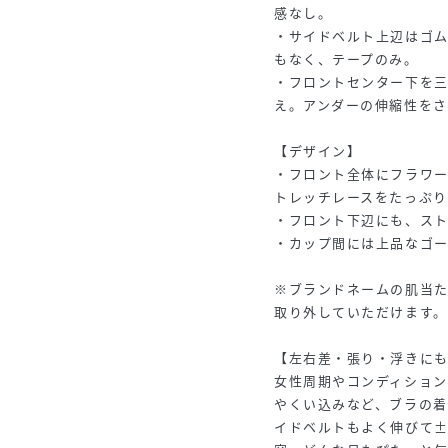
感なし。
・サイドベルト上辺はゴ
もなく、テープのみ。
・フロントセンター下を
え。アンダーの伸縮性を
【デザイン】
・フロント全体にフラワ
トレッチレースをたっぷ
・フロント下辺にも、ス
・カップ間には上品なゴ
※ブランドネームの肌当
取り外していただけます。
【左右差・張り・浮きにも
女性周期やコンディショ
やくい込みなど、ブラの
イドベルトもよく伸びて±