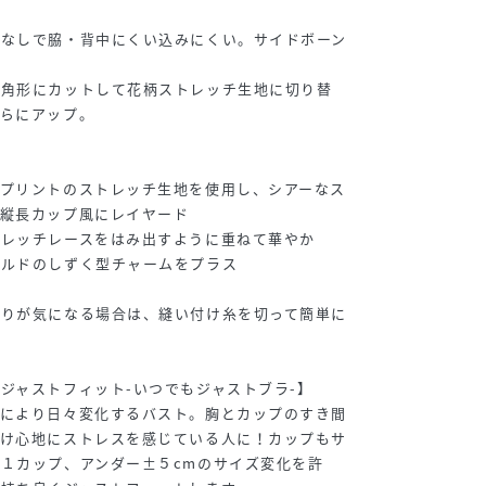
ムなしで脇・背中にくい込みにくい。サイドボーン
三角形にカットして花柄ストレッチ生地に切り替
さらにアップ。
ープリントのストレッチ生地を使用し、シアーなス
り縦長カップ風にレイヤード
トレッチレースをはみ出すように重ねて華やか
ールドのしずく型チャームをプラス
たりが気になる場合は、縫い付け糸を切って簡単に
ジャストフィット-いつでもジャストブラ-】
ンにより日々変化するバスト。胸とカップのすき間
着け心地にストレスを感じている人に！カップもサ
１カップ、アンダー±５cmのサイズ変化を許