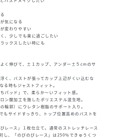
んとバストメイクしたい
手
ある
みが気になる
ズが変わりやすい
すく、少しでも楽に過ごしたい
リラックスしたい時にも
よく伸びて、±１カップ、アンダー±５cmのサ
て浮く、バストが張ってカップ上辺がくい込むな
なる時もジャストフィット。
もちパッド」で、柔らか～いフィット感。
ルロン酸加工を施したポリエステル混生地。
トの輪郭）にウレタン樹脂のサポート入り。
でもサイドすっきり、トップ位置高めのバストを
のびレース」１枚仕立て。通常のストレッチレース
に対し、「のびのびレース」は250％できゅうくつ