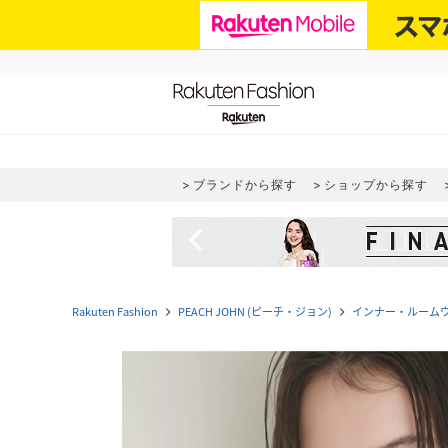
ブランドから探す
ショップから探す
navigate_before
Rakuten Fashion
PEACH JOHN (ピーチ・ジョン)
インナー・ルーム
navigate_next
navigate_next