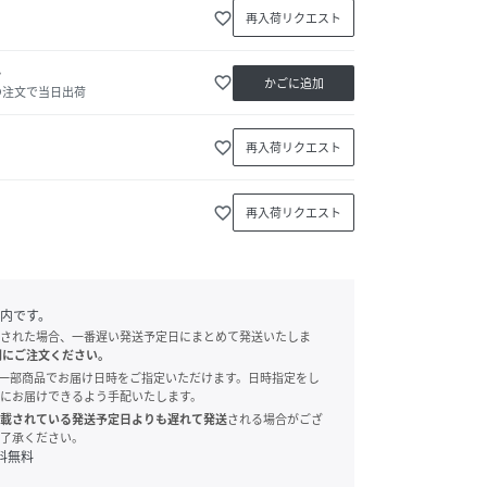
favorite_border
再入荷リクエスト
か
favorite_border
かごに追加
の注文で当日出荷
favorite_border
再入荷リクエスト
favorite_border
再入荷リクエスト
内です。
された場合、一番遅い発送予定日にまとめて発送いたしま
別にご注文ください。
onでは、一部商品でお届け日時をご指定いただけます。日時指定をし
にお届けできるよう手配いたします。
載されている発送予定日よりも遅れて発送
される場合がござ
了承ください。
料無料