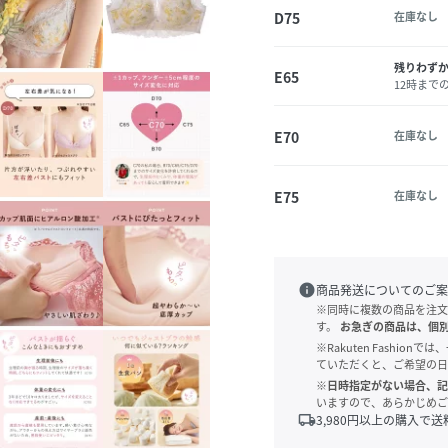
D75
在庫なし
残りわず
E65
12時まで
E70
在庫なし
E75
在庫なし
info
商品発送についてのご案
※同時に複数の商品を注文
す。
お急ぎの商品は、個
※Rakuten Fashi
ていただくと、ご希望の日
※日時指定がない場合、記
いますので、あらかじめご
local_shipping
3,980
円以上の購入で送