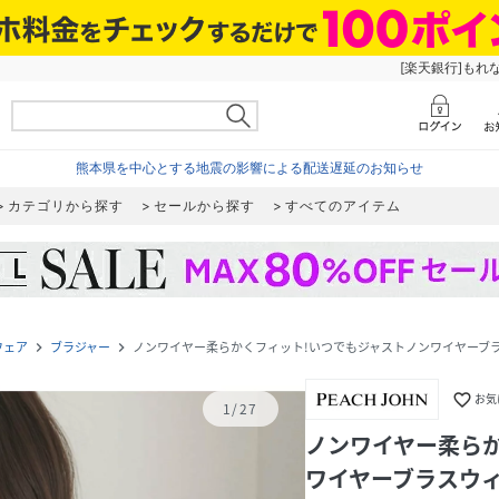
[楽天銀行]もれ
熊本県を中心とする地震の影響による配送遅延のお知らせ
カテゴリから探す
セールから探す
すべてのアイテム
ウェア
ブラジャー
ノンワイヤー柔らかくフィット!いつでもジャストノンワイヤーブ
navigate_next
navigate_next
favorite_border
お気
1
/
27
ノンワイヤー柔ら
ワイヤーブラスウ